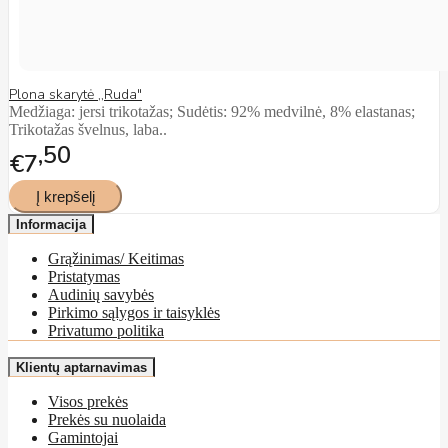
Plona skarytė ,,Ruda"
Medžiaga: jersi trikotažas; Sudėtis: 92% medvilnė, 8% elastanas;
Trikotažas švelnus, laba..
50
€7
Informacija
Grąžinimas/ Keitimas
Pristatymas
Audinių savybės
Pirkimo sąlygos ir taisyklės
Privatumo politika
Klientų aptarnavimas
Visos prekės
Prekės su nuolaida
Gamintojai