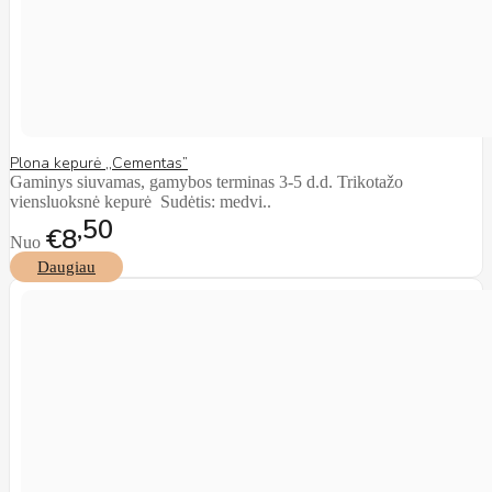
Plona kepurė ,,Cementas”
Gaminys siuvamas, gamybos terminas 3-5 d.d. Trikotažo
viensluoksnė kepurė Sudėtis: medvi..
50
€8
Nuo
Daugiau