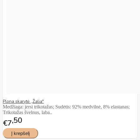
Plona skarytė ,,Žalia"
Medžiaga: jersi trikotažas; Sudėtis: 92% medvilnė, 8% elastanas;
Trikotažas švelnus, laba..
50
€7