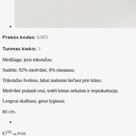
Prekės kodas:
S/005
Turimas kiekis:
3
Medžiaga: jersi trikotažas;
Sudėtis: 92% medvilnė, 8% elastanas;
Trikotažas švelnus, labai maloniai liečiasi prie kūno;
Medvilnė pralaidi orui, todėl kūnas nekaista ir neprakaituoja;
Lengvai skalbiasi, gerai lyginasi;
80 cm.
50
€7
su PVM