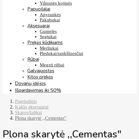
Vilnonės kojinės
Papuošalai
Apyrankės
Pakabukai
Aksesuarai
Gumelės
Segtukai
Prekės kūdikiams
Merliukai
Pledukai/rankšluosčiai
Rūbai
Megzti rūbai
Galvajuostės
Kitos prekės
Dovanų idėjos
Išpardavimas iki 50%
Pagrindinis
Kaklo aksesuarai
Skaros/šalikai
Plona skarytė ,,Cementas"
Plona skarytė ,,Cementas"