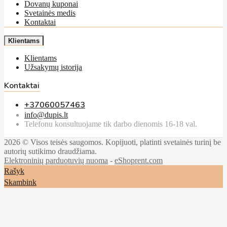
Dovanų kuponai
Svetainės medis
Kontaktai
Klientams
Klientams
Užsakymų istorija
Kontaktai
+37060057463
info@dupis.lt
Telefonu konsultuojame tik darbo dienomis 16-18 val.
2026 © Visos teisės saugomos. Kopijuoti, platinti svetainės turinį be
autorių sutikimo draudžiama.
Elektroninių parduotuvių nuoma
-
eShoprent.com
Rašyk
Skambink