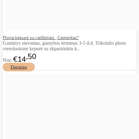
Plona kepurė su raišteliais ,,Cementas"
Gaminys siuvamas, gamybos terminas 3-5 d.d. Trikotažo plono
viensluoksnė kepurė su skpasirinktu k..
50
€14
Nuo
Daugiau