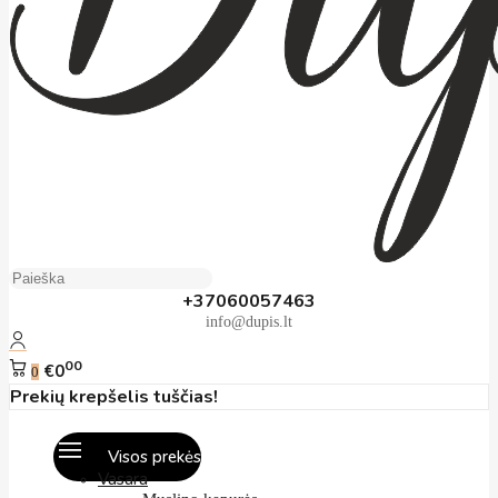
+37060057463
info@dupis.lt
00
€0
0
Prekių krepšelis tuščias!
Visos prekės
Vasara