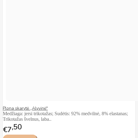
Plona skarytė ,,Alyvinė"
Medžiaga: jersi trikotažas; Sudėtis: 92% medvilnė, 8% elastanas;
Trikotažas švelnus, laba..
50
€7