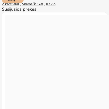
Aksesuarai
,
Skaros/šalikai
,
Kaklo
Susijusios prekės