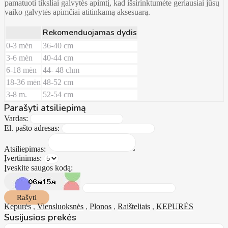
pamatuoti tiksliai galvytės apimtį, kad išsirinktumėte geriausiai jūsų
vaiko galvytės apimčiai atitinkamą aksesuarą.
Rekomenduojamas dydis
0-3 mėn
36-40 cm
3-6 mėn
40-44 cm
6-18 mėn
44- 48 chm
18-36 mėn
48-52 cm
3-8 m.
52-54 cm
Parašyti atsiliepimą
Vardas:
El. pašto adresas:
Atsiliepimas:
Įvertinimas:
Įveskite saugos kodą:
Rašyti
Kepurės
,
Viensluoksnės
,
Plonos
,
Raišteliais
,
KEPURĖS
Susijusios prekės