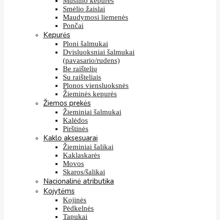
Muslino kepurės
Smėlio žaislai
Maudymosi liemenės
Pončai
Kepurės
Ploni šalmukai
Dvisluoksniai šalmukai
(pavasario/rudens)
Be raištelių
Su raišteliais
Plonos viensluoksnės
Žieminės kepurės
Žiemos prekės
Žieminiai šalmukai
Kalėdos
Pirštinės
Kaklo aksesuarai
Žieminiai šalikai
Kaklaskarės
Movos
Skaros/šalikai
Nacionalinė atributika
Kojytėms
Kojinės
Pėdkelnės
Tapukai