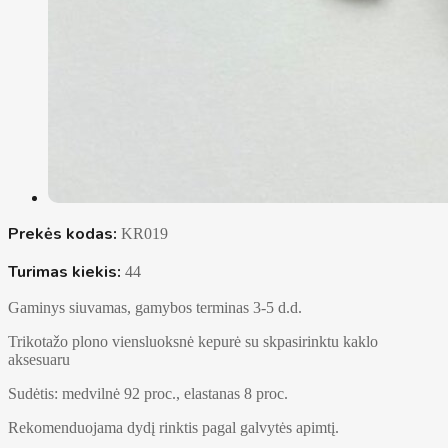
Prekės kodas:
KR019
Turimas kiekis:
44
Gaminys siuvamas, gamybos terminas 3-5 d.d.
Trikotažo plono viensluoksnė kepurė su skpasirinktu kaklo
aksesuaru
Sudėtis: medvilnė 92 proc., elastanas 8 proc.
Rekomenduojama dydį rinktis pagal galvytės apimtį.