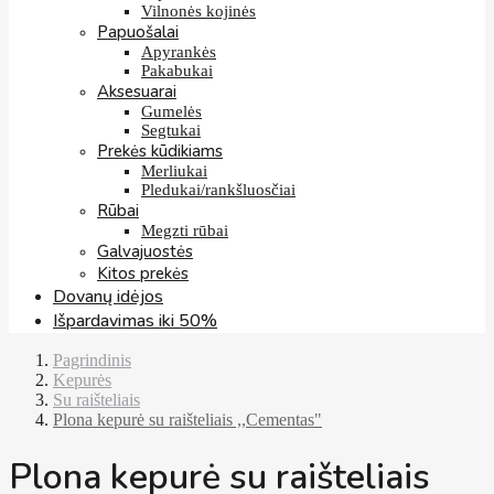
Vilnonės kojinės
Papuošalai
Apyrankės
Pakabukai
Aksesuarai
Gumelės
Segtukai
Prekės kūdikiams
Merliukai
Pledukai/rankšluosčiai
Rūbai
Megzti rūbai
Galvajuostės
Kitos prekės
Dovanų idėjos
Išpardavimas iki 50%
Pagrindinis
Kepurės
Su raišteliais
Plona kepurė su raišteliais ,,Cementas"
Plona kepurė su raišteliais