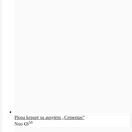
Plona kepurė su ausytėm ,,Cementas”
50
Nuo
€8