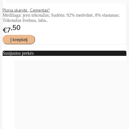
Plona skarytė ,,Cementas"
Medžiaga: jersi trikotažas; Sudėtis: 92% medvilnė, 8% elastanas;
Trikotažas švelnus, laba..
50
€7
Susijusios prekės
Visos prekės