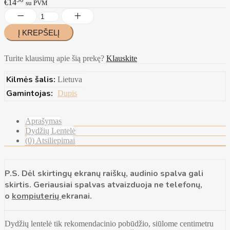
€14
su PVM
Turite klausimų apie šią prekę?
Klauskite
Kilmės šalis:
Lietuva
Gamintojas:
Dupis
Aprašymas
Dydžių Lentelė
(0) Atsiliepimai
P.S. Dėl skirtingų ekranų raiškų, audinio spalva gali
skirtis. Geriausiai spalvas atvaizduoja ne telefonų,
o
kompiuterių
ekranai.
Dydžių lentelė tik rekomendacinio pobūdžio, siūlome centimetru