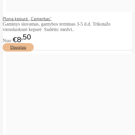
Plona kepurė ,,Cementas”
Gaminys siuvamas, gamybos terminas 3-5 d.d. Trikotažo
viensluoksnė kepurė Sudėtis: medvi..
50
€8
Nuo
Daugiau