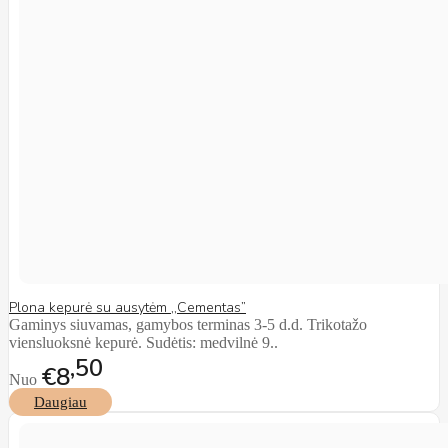
Plona kepurė su ausytėm ,,Cementas”
Gaminys siuvamas, gamybos terminas 3-5 d.d. Trikotažo
viensluoksnė kepurė. Sudėtis: medvilnė 9..
50
€8
Nuo
Daugiau