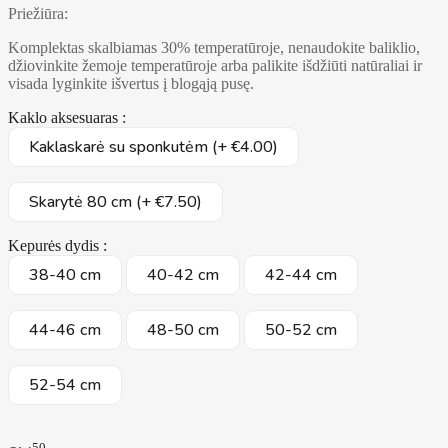
Priežiūra:
Komplektas skalbiamas 30% temperatūroje, nenaudokite baliklio,
džiovinkite žemoje temperatūroje arba palikite išdžiūti natūraliai ir
visada lyginkite išvertus į blogąją pusę.
Kaklo aksesuaras :
Kaklaskarė su sponkutėm (+ €4.00)
Skarytė 80 cm (+ €7.50)
Kepurės dydis :
38-40 cm
40-42 cm
42-44 cm
44-46 cm
48-50 cm
50-52 cm
52-54 cm
50