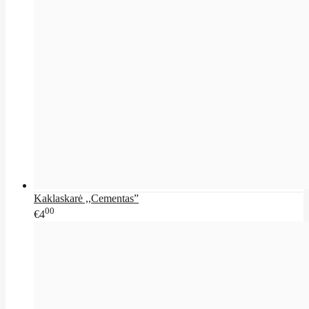
Kaklaskarė ,,Cementas”
00
€4