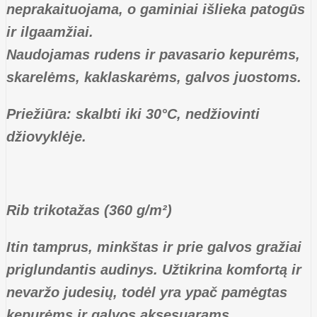
neprakaituojama, o gaminiai išlieka patogūs
ir ilgaamžiai.
Naudojamas rudens ir pavasario kepurėms,
skarelėms, kaklaskarėms, galvos juostoms.
Priežiūra: skalbti iki 30°C, nedžiovinti
džiovyklėje.
Rib trikotažas (360 g/m²)
Itin tamprus, minkštas ir prie galvos gražiai
priglundantis audinys. Užtikrina komfortą ir
nevaržo judesių, todėl yra ypač pamėgtas
kepurėms ir galvos aksesuarams.