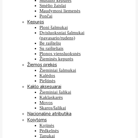
Muslino kepurės
Smėlio žaislai
Maudymosi liemenės
Pončai
Kepurės
Ploni šalmukai
Dvisluoksniai šalmukai
(pavasario/rudens)
Be raištelių
Su raišteliais
Plonos viensluoksnės
Žieminės kepurės
Žiemos prekės
Žieminiai šalmukai
Kalėdos
Pirštinės
Kaklo aksesuarai
Žieminiai šalikai
Kaklaskarės
Movos
Skaros/šalikai
Nacionalinė atributika
Kojytėms
Kojinės
Pėdkelnės
Tapukai