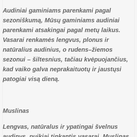
Audiniai gaminiams parenkami pagal
sezoniškumą, Mūsų gaminiams audiniai
parenkami atsakingai pagal metų laikus.
Vasarai renkamės lengvus, plonus ir
natūralius audinius, o rudens–žiemos
sezonui – šiltesnius, tačiau kvėpuojančius,
kad vaiko galva neprakaituotų ir jaustųsi
patogiai visą dieną.
Muslinas
Lengvas, natūralus ir ypatingai švelnus
audinys, puikiai tinkantis vasarai. Muslinas