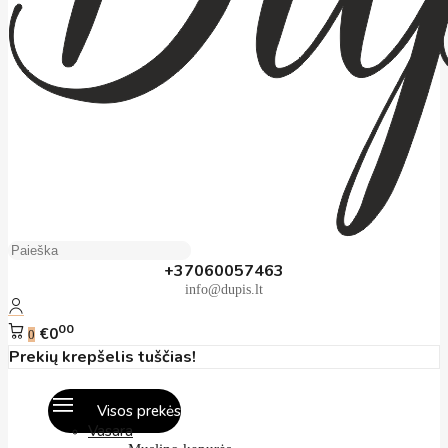
+37060057463
info@dupis.lt
00
€0
0
Prekių krepšelis tuščias!
Visos prekės
Vasara