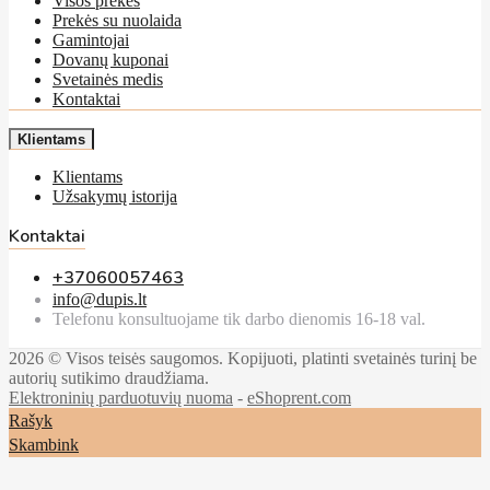
Visos prekės
Prekės su nuolaida
Gamintojai
Dovanų kuponai
Svetainės medis
Kontaktai
Klientams
Klientams
Užsakymų istorija
Kontaktai
+37060057463
info@dupis.lt
Telefonu konsultuojame tik darbo dienomis 16-18 val.
2026 © Visos teisės saugomos. Kopijuoti, platinti svetainės turinį be
autorių sutikimo draudžiama.
Elektroninių parduotuvių nuoma
-
eShoprent.com
Rašyk
Skambink