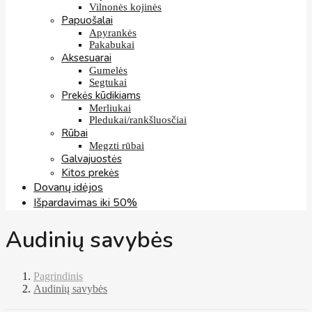
Vilnonės kojinės
Papuošalai
Apyrankės
Pakabukai
Aksesuarai
Gumelės
Segtukai
Prekės kūdikiams
Merliukai
Pledukai/rankšluosčiai
Rūbai
Megzti rūbai
Galvajuostės
Kitos prekės
Dovanų idėjos
Išpardavimas iki 50%
Audinių savybės
Pagrindinis
Audinių savybės