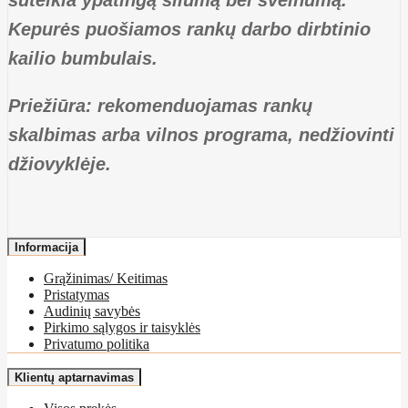
suteikia ypatingą šilumą bei švelnumą.
Kepurės puošiamos rankų darbo dirbtinio
kailio bumbulais.
Priežiūra: rekomenduojamas rankų
skalbimas arba vilnos programa, nedžiovinti
džiovyklėje.
Informacija
Grąžinimas/ Keitimas
Pristatymas
Audinių savybės
Pirkimo sąlygos ir taisyklės
Privatumo politika
Klientų aptarnavimas