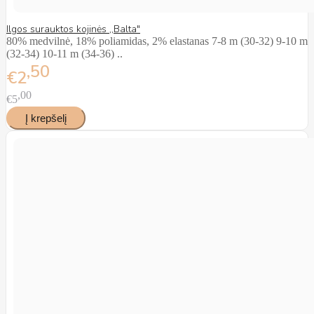
Ilgos surauktos kojinės ,,Balta"
80% medvilnė, 18% poliamidas, 2% elastanas 7-8 m (30-32) 9-10 m
(32-34) 10-11 m (34-36) ..
50
€2
00
€5