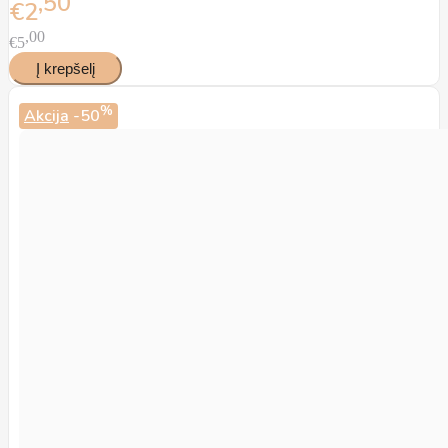
50
€2
00
€5
%
Akcija
-50