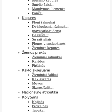
Muslino kepurės
Smėlio žaislai
Maudymosi liemenės
Pončai
Kepurės
Ploni šalmukai
Dvisluoksniai šalmukai
(pavasario/rudens)
Be raištelių
Su raišteliais
Plonos viensluoksnės
Žieminės kepurės
Žiemos prekės
Žieminiai šalmukai
Kalėdos
Pirštinės
Kaklo aksesuarai
Žieminiai šalikai
Kaklaskarės
Movos
Skaros/šalikai
Nacionalinė atributika
Kojytėms
Kojinės
Pėdkelnės
Tapukai