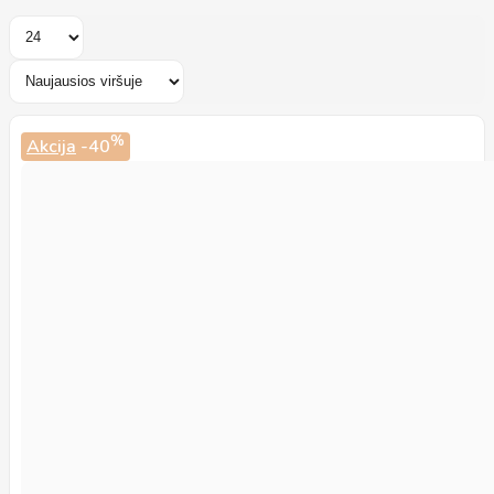
%
Akcija
-40