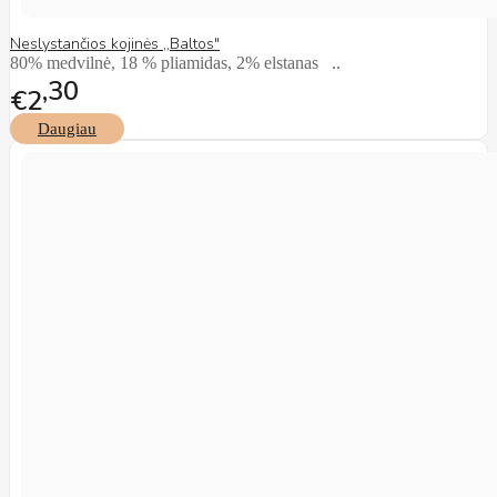
Neslystančios kojinės ,,Baltos"
80% medvilnė, 18 % pliamidas, 2% elstanas ..
30
€2
Daugiau