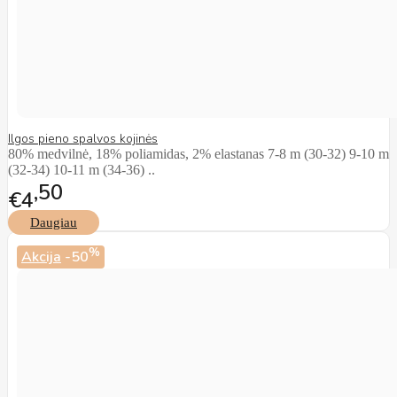
Ilgos pieno spalvos kojinės
80% medvilnė, 18% poliamidas, 2% elastanas 7-8 m (30-32) 9-10 m
(32-34) 10-11 m (34-36) ..
50
€4
Daugiau
%
Akcija
-50