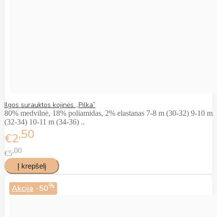
Ilgos surauktos kojinės ,,Pilka”
80% medvilnė, 18% poliamidas, 2% elastanas 7-8 m (30-32) 9-10 m
(32-34) 10-11 m (34-36) ..
50
€2
00
€5
%
Akcija
-50