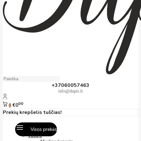
+37060057463
info@dupis.lt
00
€0
0
Prekių krepšelis tuščias!
Visos prekės
Vasara