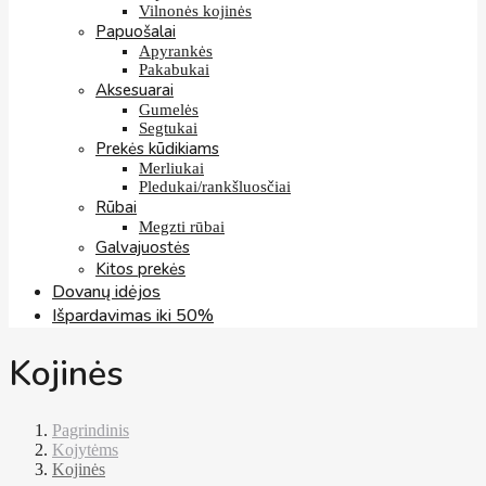
Vilnonės kojinės
Papuošalai
Apyrankės
Pakabukai
Aksesuarai
Gumelės
Segtukai
Prekės kūdikiams
Merliukai
Pledukai/rankšluosčiai
Rūbai
Megzti rūbai
Galvajuostės
Kitos prekės
Dovanų idėjos
Išpardavimas iki 50%
Kojinės
Pagrindinis
Kojytėms
Kojinės