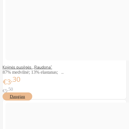
Kojinės pusilgės ,,Raudona”
87% medvilnė; 13% elastanas; ..
30
€3
50
€5
Daugiau