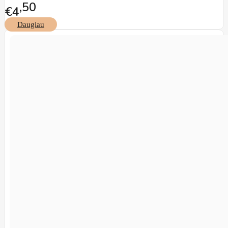
50
€4
Daugiau