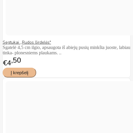
Segtukai ,,Rudos širdelės"
Sgatelė 4,5 cm ilgio, apsaugota iš abiejų pusių minkšta juoste, labiau
tinka- plonesniems plaukams. ..
50
€4