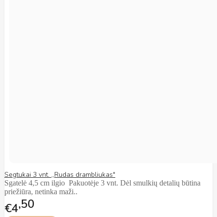
Segtukai 3 vnt. ,,Rudas drambliukas"
Sgatelė 4,5 cm ilgio Pakuotėje 3 vnt. Dėl smulkių detalių būtina
priežiūra, netinka maži..
50
€4