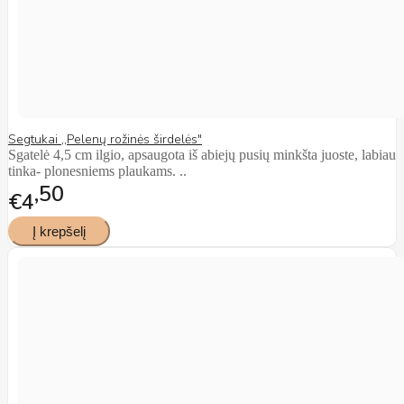
Segtukai ,,Pelenų rožinės širdelės"
Sgatelė 4,5 cm ilgio, apsaugota iš abiejų pusių minkšta juoste, labiau
tinka- plonesniems plaukams. ..
50
€4