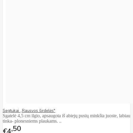
Segtukai ,,Rausvos širdelės"
Sgatelė 4,5 cm ilgio, apsaugota iš abiejų pusių minkšta juoste, labiau
tinka- plonesniems plaukams. ..
50
€4