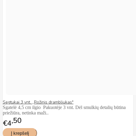
Segtukai 3 vnt. ,,Rožinis drambliukas"
Sgatelė 4,5 cm ilgio Pakuotėje 3 vnt. Dėl smulkių detalių būtina
priežiūra, netinka maži..
50
€4