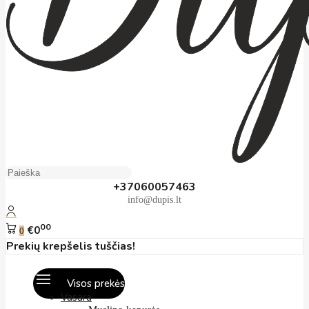
+37060057463
info@dupis.lt
00
€0
0
Prekių krepšelis tuščias!
Visos prekės
Vasara