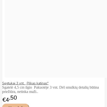
Segtukai 3 vnt. ,,Pilkas katinas"
Sgatelė 4,5 cm ilgio Pakuotėje 3 vnt. Dėl smulkių detalių būtina
priežiūra, netinka maži..
50
€4