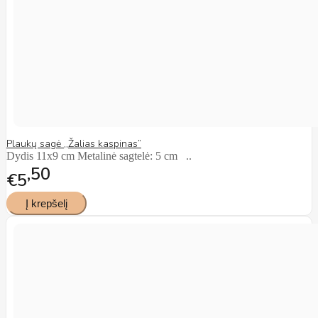
Plaukų sagė ,,Žalias kaspinas”
Dydis 11x9 cm Metalinė sagtelė: 5 cm ..
50
€5