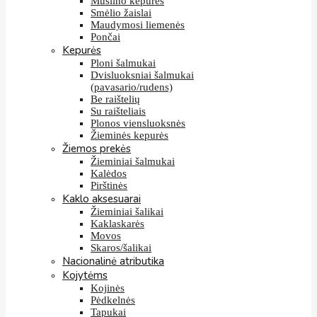
Muslino kepurės
Smėlio žaislai
Maudymosi liemenės
Pončai
Kepurės
Ploni šalmukai
Dvisluoksniai šalmukai
(pavasario/rudens)
Be raištelių
Su raišteliais
Plonos viensluoksnės
Žieminės kepurės
Žiemos prekės
Žieminiai šalmukai
Kalėdos
Pirštinės
Kaklo aksesuarai
Žieminiai šalikai
Kaklaskarės
Movos
Skaros/šalikai
Nacionalinė atributika
Kojytėms
Kojinės
Pėdkelnės
Tapukai