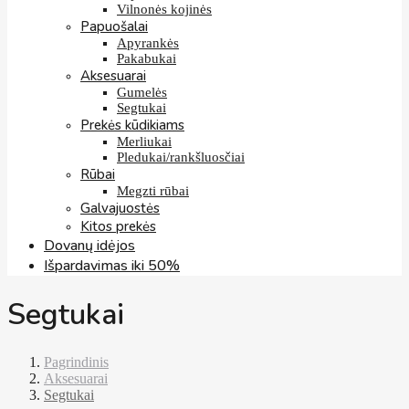
Vilnonės kojinės
Papuošalai
Apyrankės
Pakabukai
Aksesuarai
Gumelės
Segtukai
Prekės kūdikiams
Merliukai
Pledukai/rankšluosčiai
Rūbai
Megzti rūbai
Galvajuostės
Kitos prekės
Dovanų idėjos
Išpardavimas iki 50%
Segtukai
Pagrindinis
Aksesuarai
Segtukai