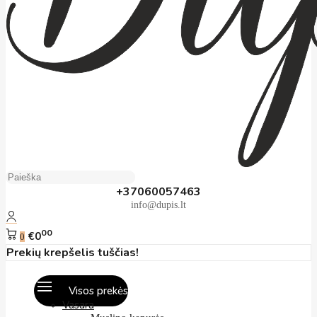
+37060057463
info@dupis.lt
00
€0
0
Prekių krepšelis tuščias!
Visos prekės
Vasara