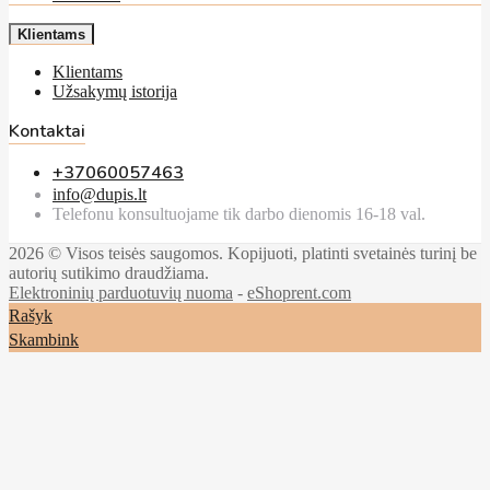
Klientams
Klientams
Užsakymų istorija
Kontaktai
+37060057463
info@dupis.lt
Telefonu konsultuojame tik darbo dienomis 16-18 val.
2026 © Visos teisės saugomos. Kopijuoti, platinti svetainės turinį be
autorių sutikimo draudžiama.
Elektroninių parduotuvių nuoma
-
eShoprent.com
Rašyk
Skambink