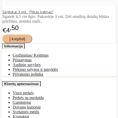
Segtukai 3 vnt. ,,Pilkas katinas"
Sgatelė 4,5 cm ilgio Pakuotėje 3 vnt. Dėl smulkių detalių būtina
priežiūra, netinka maži..
50
€4
Informacija
Grąžinimas/ Keitimas
Pristatymas
Audinių savybės
Pirkimo sąlygos ir taisyklės
Privatumo politika
Klientų aptarnavimas
Visos prekės
Prekės su nuolaida
Gamintojai
Dovanų kuponai
Svetainės medis
Kontaktai