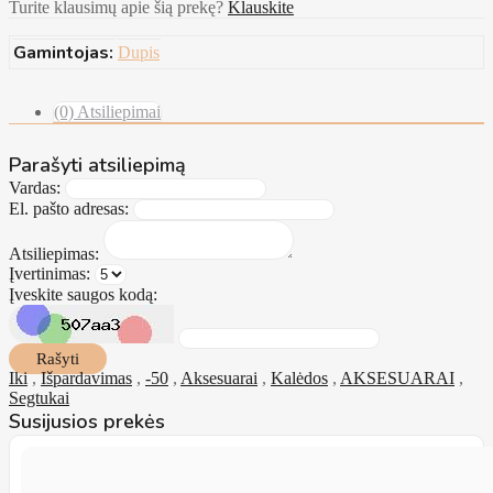
Turite klausimų apie šią prekę?
Klauskite
Gamintojas:
Dupis
(0) Atsiliepimai
Parašyti atsiliepimą
Vardas:
El. pašto adresas:
Atsiliepimas:
Įvertinimas:
Įveskite saugos kodą:
Rašyti
Iki
,
Išpardavimas
,
-50
,
Aksesuarai
,
Kalėdos
,
AKSESUARAI
,
Segtukai
Susijusios prekės