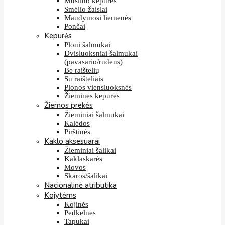
Muslino kepurės
Smėlio žaislai
Maudymosi liemenės
Pončai
Kepurės
Ploni šalmukai
Dvisluoksniai šalmukai
(pavasario/rudens)
Be raištelių
Su raišteliais
Plonos viensluoksnės
Žieminės kepurės
Žiemos prekės
Žieminiai šalmukai
Kalėdos
Pirštinės
Kaklo aksesuarai
Žieminiai šalikai
Kaklaskarės
Movos
Skaros/šalikai
Nacionalinė atributika
Kojytėms
Kojinės
Pėdkelnės
Tapukai