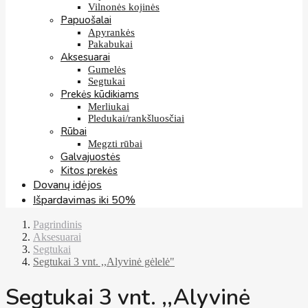
Vilnonės kojinės
Papuošalai
Apyrankės
Pakabukai
Aksesuarai
Gumelės
Segtukai
Prekės kūdikiams
Merliukai
Pledukai/rankšluosčiai
Rūbai
Megzti rūbai
Galvajuostės
Kitos prekės
Dovanų idėjos
Išpardavimas iki 50%
Pagrindinis
Aksesuarai
Segtukai
Segtukai 3 vnt. ,,Alyvinė gėlelė"
Segtukai 3 vnt. ,,Alyvinė