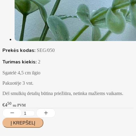
Prekės kodas:
SEG/050
Turimas kiekis:
2
Sgatelė 4,5 cm ilgio
Pakuotėje 3 vnt.
Dėl smulkių detalių būtina priežiūra, netinka mažiems vaikams.
50
€4
su PVM