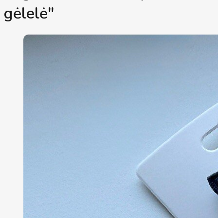
gėlelė"