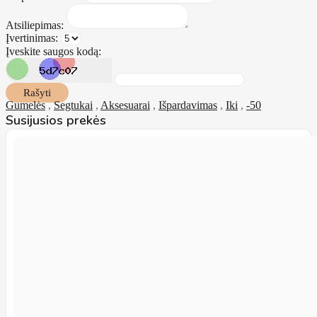
Atsiliepimas:
Įvertinimas:
Įveskite saugos kodą:
Rašyti
Gumelės
,
Segtukai
,
Aksesuarai
,
Išpardavimas
,
Iki
,
-50
Susijusios prekės