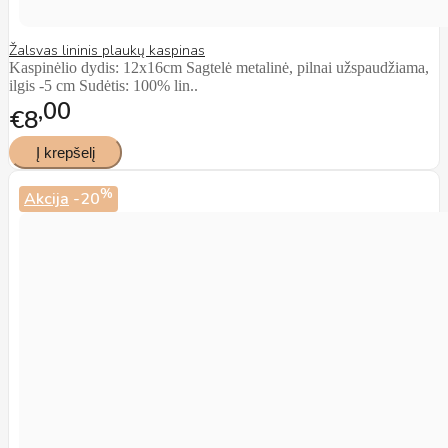
Žalsvas lininis plaukų kaspinas
Kaspinėlio dydis: 12x16cm Sagtelė metalinė, pilnai užspaudžiama,
ilgis -5 cm Sudėtis: 100% lin..
00
€8
%
Akcija
-20