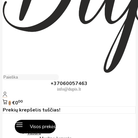
+37060057463
info@dupis.lt
00
€0
0
Prekių krepšelis tuščias!
Visos prekės
Vasara