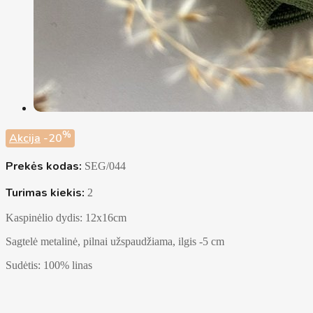
%
Akcija
-20
Prekės kodas:
SEG/044
Turimas kiekis:
2
Kaspinėlio dydis: 12x16cm
Sagtelė metalinė, pilnai užspaudžiama, ilgis -5 cm
Sudėtis: 100% linas