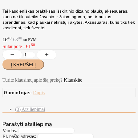
Tai kasdieniškas praktikšas išskirtinio dizaino plaukų aksesuaras,
kuris ne tik suteiks žavesio ir žaismingumo, bet ir puikus
sprendimas, kad plaukai nekristų į akytes. Aksesuaras, kuris tiks tiek
kasdienai, tiek šventei.
40
00
€6
€8
su PVM
60
Sutaupote - €1
Turite klausimų apie šią prekę?
Klauskite
Gamintojas:
Dupis
(0) Atsiliepimai
Parašyti atsiliepimą
Vardas:
El. pašto adresas: