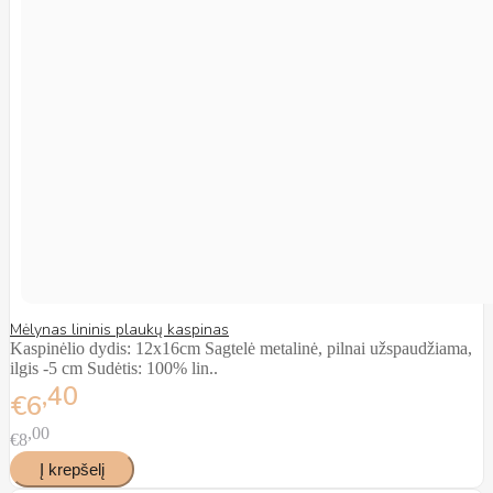
Mėlynas lininis plaukų kaspinas
Kaspinėlio dydis: 12x16cm Sagtelė metalinė, pilnai užspaudžiama,
ilgis -5 cm Sudėtis: 100% lin..
40
€6
00
€8