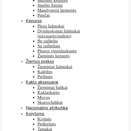
Muslino kepurės
Smėlio žaislai
Maudymosi liemenės
Pončai
Kepurės
Ploni šalmukai
Dvisluoksniai šalmukai
(pavasario/rudens)
Be raištelių
Su raišteliais
Plonos viensluoksnės
Žieminės kepurės
Žiemos prekės
Žieminiai šalmukai
Kalėdos
Pirštinės
Kaklo aksesuarai
Žieminiai šalikai
Kaklaskarės
Movos
Skaros/šalikai
Nacionalinė atributika
Kojytėms
Kojinės
Pėdkelnės
Tapukai