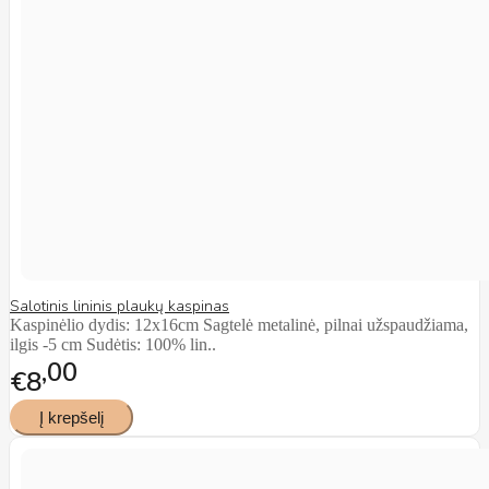
Salotinis lininis plaukų kaspinas
Kaspinėlio dydis: 12x16cm Sagtelė metalinė, pilnai užspaudžiama,
ilgis -5 cm Sudėtis: 100% lin..
00
€8