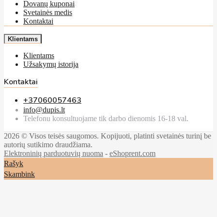
Dovanų kuponai
Svetainės medis
Kontaktai
Klientams
Klientams
Užsakymų istorija
Kontaktai
+37060057463
info@dupis.lt
Telefonu konsultuojame tik darbo dienomis 16-18 val.
2026 © Visos teisės saugomos. Kopijuoti, platinti svetainės turinį be
autorių sutikimo draudžiama.
Elektroninių parduotuvių nuoma
-
eShoprent.com
Rašyk
Skambink