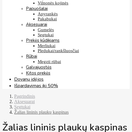
Vilnonės kojinės
Papuošalai
Apyrankės
Pakabukai
Aksesuarai
Gumelės
Segtukai
Prekės kūdikiams
Merliukai
Pledukai/rankšluosčiai
Rūbai
Megzti rūbai
Galvajuostės
Kitos prekės
Dovanų idėjos
Išpardavimas iki 50%
Pagrindinis
Aksesuarai
Segtukai
Žalias lininis plaukų kaspinas
Žalias lininis plaukų kaspinas