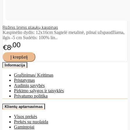
Rožinis lininis plaukų kaspinas
Kaspinėlio dydis: 12x16cm Sagtelė metalinė, pilnai užspaudžiama,
ilgis -5 cm Sudėtis: 100% lin..
00
€8
Informacija
Grąžinimas/ Keitimas
Pristatymas
Audinių savybės
Pirkimo sąlygos ir taisyklės
Privatumo politika
Klientų aptarnavimas
Visos prekės
Prekės su nuolaida
Gamintojai