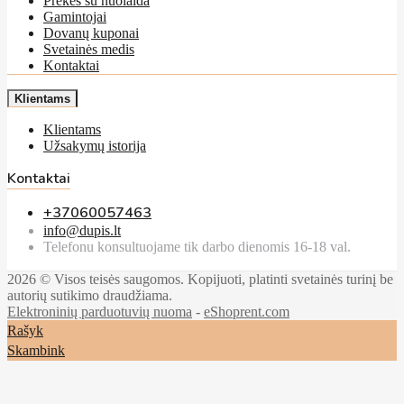
Prekės su nuolaida
Gamintojai
Dovanų kuponai
Svetainės medis
Kontaktai
Klientams
Klientams
Užsakymų istorija
Kontaktai
+37060057463
info@dupis.lt
Telefonu konsultuojame tik darbo dienomis 16-18 val.
2026 © Visos teisės saugomos. Kopijuoti, platinti svetainės turinį be
autorių sutikimo draudžiama.
Elektroninių parduotuvių nuoma
-
eShoprent.com
Rašyk
Skambink