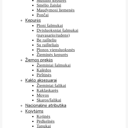
Muslino kepurės
Smėlio žaislai
Maudymosi liemenės
Pončai
Kepurės
Ploni šalmukai
Dvisluoksniai šalmukai
(pavasario/rudens)
Be raištelių
Su raišteliais
Plonos viensluoksnės
Žieminės kepurės
Žiemos prekės
Žieminiai šalmukai
Kalėdos
Pirštinės
Kaklo aksesuarai
Žieminiai šalikai
Kaklaskarės
Movos
Skaros/šalikai
Nacionalinė atributika
Kojytėms
Kojinės
Pėdkelnės
Tapukai