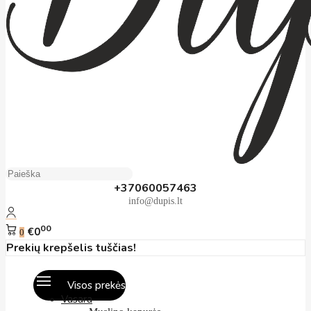
+37060057463
info@dupis.lt
00
€0
0
Prekių krepšelis tuščias!
Visos prekės
Vasara