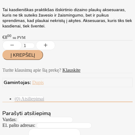
Tai kasdieniškas praktikšas išskirtinio dizaino plaukų aksesuaras,
kuris ne tik suteiks žavesio ir žaismingumo, bet ir puikus
sprendimas, kad plaukai nekristų į akytes. Aksesuaras, kuris tiks tiek
kasdienai, tiek šventei.
00
€8
su PVM
Turite klausimų apie šią prekę?
Klauskite
Gamintojas:
Dupis
(0) Atsiliepimai
Parašyti atsiliepimą
Vardas:
El. pašto adresas: