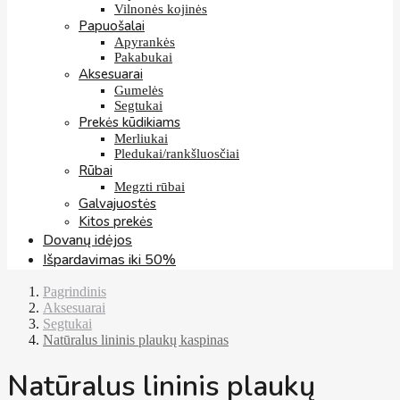
Vilnonės kojinės
Papuošalai
Apyrankės
Pakabukai
Aksesuarai
Gumelės
Segtukai
Prekės kūdikiams
Merliukai
Pledukai/rankšluosčiai
Rūbai
Megzti rūbai
Galvajuostės
Kitos prekės
Dovanų idėjos
Išpardavimas iki 50%
Pagrindinis
Aksesuarai
Segtukai
Natūralus lininis plaukų kaspinas
Natūralus lininis plaukų