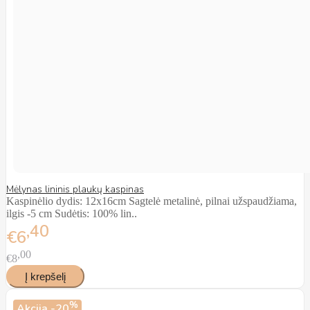
Mėlynas lininis plaukų kaspinas
Kaspinėlio dydis: 12x16cm Sagtelė metalinė, pilnai užspaudžiama,
ilgis -5 cm Sudėtis: 100% lin..
40
€6
00
€8
%
Akcija
-20