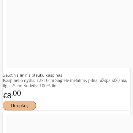
Salotinis lininis plaukų kaspinas
Kaspinėlio dydis: 12x16cm Sagtelė metalinė, pilnai užspaudžiama,
ilgis -5 cm Sudėtis: 100% lin..
00
€8