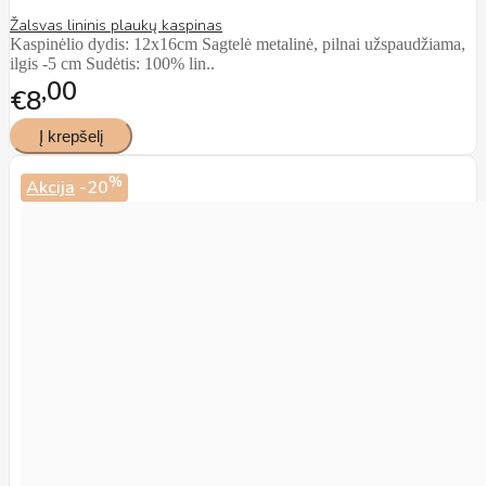
Žalsvas lininis plaukų kaspinas
Kaspinėlio dydis: 12x16cm Sagtelė metalinė, pilnai užspaudžiama,
ilgis -5 cm Sudėtis: 100% lin..
00
€8
%
Akcija
-20