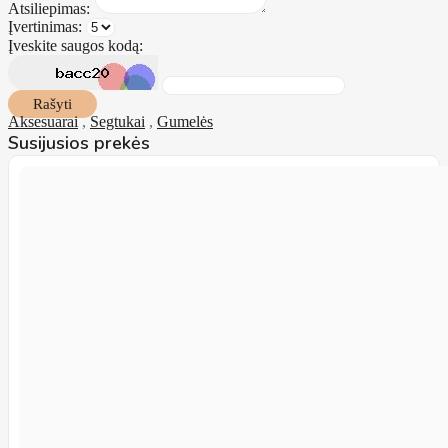
Atsiliepimas:
Įvertinimas:
Įveskite saugos kodą:
Rašyti
Aksesuarai
,
Segtukai
,
Gumelės
Susijusios prekės