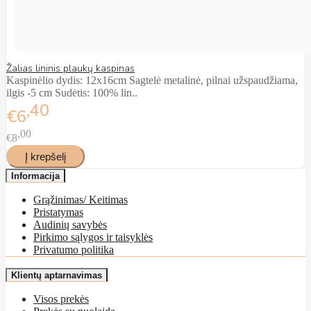
Žalias lininis plaukų kaspinas
Kaspinėlio dydis: 12x16cm Sagtelė metalinė, pilnai užspaudžiama,
ilgis -5 cm Sudėtis: 100% lin..
40
€6
00
€8
Informacija
Grąžinimas/ Keitimas
Pristatymas
Audinių savybės
Pirkimo sąlygos ir taisyklės
Privatumo politika
Klientų aptarnavimas
Visos prekės