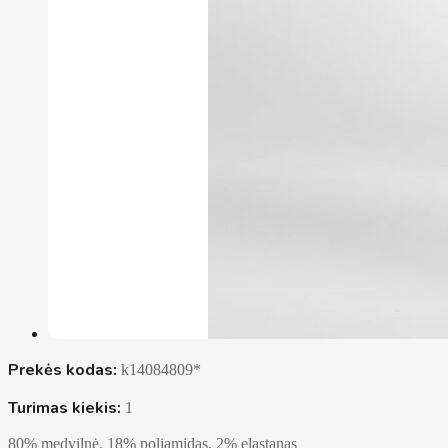
Prekės kodas:
k14084809*
Turimas kiekis:
1
80% medvilnė, 18% poliamidas, 2% elastanas