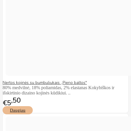
Nertos kojinės su bumbuliukais ,,Pieno baltos"
80% medvilnė, 18% poliamidas, 2% elastanas Kokybiškos ir
išskirtinio dizaino kojinės kūdikiui. ..
50
€5
Daugiau