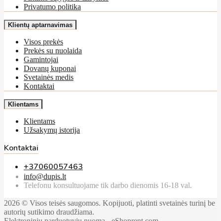
Privatumo politika
Klientų aptarnavimas
Visos prekės
Prekės su nuolaida
Gamintojai
Dovanų kuponai
Svetainės medis
Kontaktai
Klientams
Klientams
Užsakymų istorija
Kontaktai
+37060057463
info@dupis.lt
Telefonu konsultuojame tik darbo dienomis 16-18 val.
2026 © Visos teisės saugomos. Kopijuoti, platinti svetainės turinį be
autorių sutikimo draudžiama.
Elektroninių parduotuvių nuoma
-
eShoprent.com