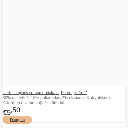
Nertos kojinės su bumbuliukais ,,Pelenų rožinė"
80% medvilnė, 18% poliamidas, 2% elastanas Kokybiškos ir
išskirtinio dizaino kojinės kūdikiui. ..
50
€5
Daugiau