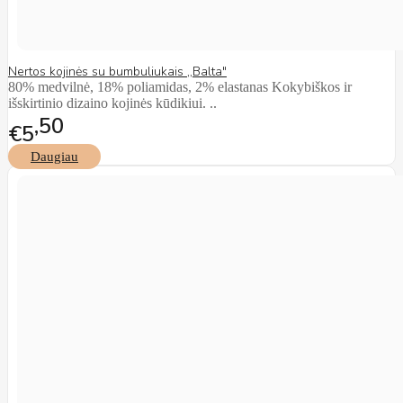
Nertos kojinės su bumbuliukais ,,Balta"
80% medvilnė, 18% poliamidas, 2% elastanas Kokybiškos ir
išskirtinio dizaino kojinės kūdikiui. ..
50
€5
Daugiau