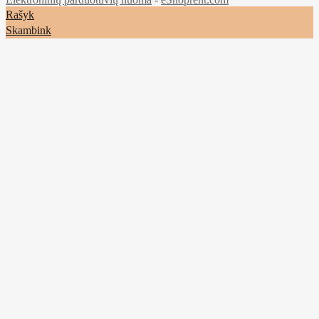
Rašyk
Skambink