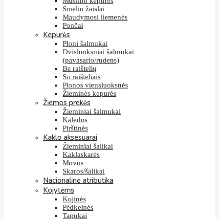
Muslino kepurės
Smėlio žaislai
Maudymosi liemenės
Pončai
Kepurės
Ploni šalmukai
Dvisluoksniai šalmukai
(pavasario/rudens)
Be raištelių
Su raišteliais
Plonos viensluoksnės
Žieminės kepurės
Žiemos prekės
Žieminiai šalmukai
Kalėdos
Pirštinės
Kaklo aksesuarai
Žieminiai šalikai
Kaklaskarės
Movos
Skaros/šalikai
Nacionalinė atributika
Kojytėms
Kojinės
Pėdkelnės
Tapukai