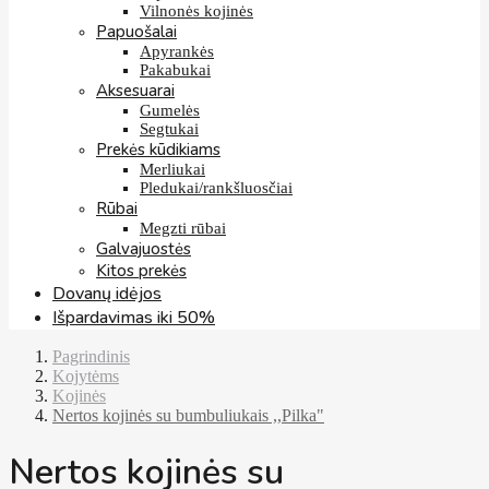
Vilnonės kojinės
Papuošalai
Apyrankės
Pakabukai
Aksesuarai
Gumelės
Segtukai
Prekės kūdikiams
Merliukai
Pledukai/rankšluosčiai
Rūbai
Megzti rūbai
Galvajuostės
Kitos prekės
Dovanų idėjos
Išpardavimas iki 50%
Pagrindinis
Kojytėms
Kojinės
Nertos kojinės su bumbuliukais ,,Pilka"
Nertos kojinės su