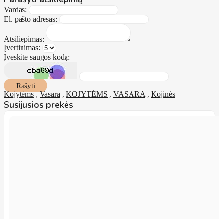
Vardas:
El. pašto adresas:
Atsiliepimas:
Įvertinimas:
Įveskite saugos kodą:
Rašyti
Kojytėms
,
Vasara
,
KOJYTĖMS
,
VASARA
,
Kojinės
Susijusios prekės