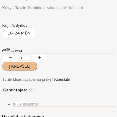
Kokybiškos ir išskirtinio dizaino kojinės kūdikiui.
Kojinės dydis :
18-24 MĖN
50
€5
su PVM
Turite klausimų apie šią prekę?
Klauskite
Gamintojas:
ARTI
(0) Atsiliepimai
Parašyti atsiliepimą