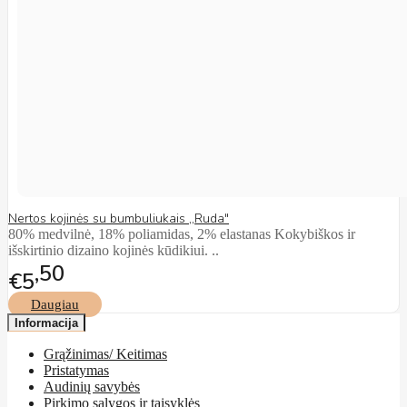
Nertos kojinės su bumbuliukais ,,Ruda"
80% medvilnė, 18% poliamidas, 2% elastanas Kokybiškos ir
išskirtinio dizaino kojinės kūdikiui. ..
50
€5
Daugiau
Informacija
Grąžinimas/ Keitimas
Pristatymas
Audinių savybės
Pirkimo sąlygos ir taisyklės