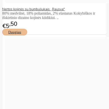
Nertos kojinės su bumbuliukais ,,Rausva"
80% medvilnė, 18% poliamidas, 2% elastanas Kokybiškos ir
išskirtinio dizaino kojinės kūdikiui. ..
50
€5
Daugiau