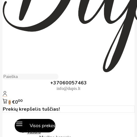
+37060057463
info@dupis.lt
00
€0
0
Prekių krepšelis tuščias!
Visos prekės
Vasara