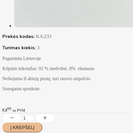
Prekės kodas:
KA/233
Turimas kiekis:
3
Pagaminta Lietuvoje
Kilpinis trikotažas: 92 % medvilnė, 8% elastanas
Nešiojama iš abiejų pusių, turi rausvo atspalvio
Susegama sponkute.
00
€4
su PVM