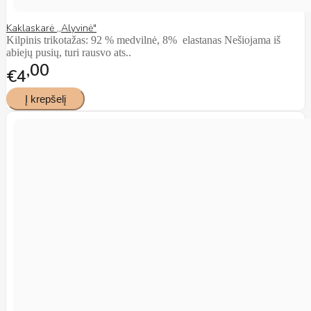
Kaklaskarė ,,Alyvinė"
Kilpinis trikotažas: 92 % medvilnė, 8% elastanas Nešiojama iš
abiejų pusių, turi rausvo ats..
00
€4