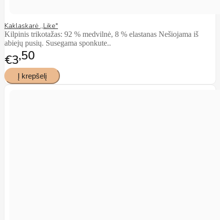
Kaklaskarė ,,Like"
Kilpinis trikotažas: 92 % medvilnė, 8 % elastanas Nešiojama iš
abiejų pusių. Susegama sponkute..
50
€3