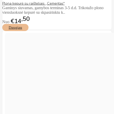
Plona kepurė su raišteliais ,,Cementas"
Gaminys siuvamas, gamybos terminas 3-5 d.d. Trikotažo plono
viensluoksnė kepurė su skpasirinktu k..
50
€14
Nuo
Daugiau