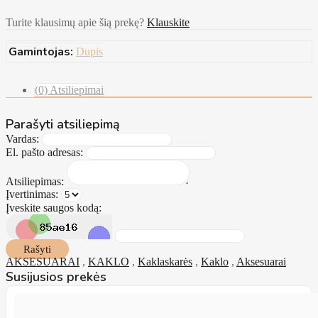
Turite klausimų apie šią prekę?
Klauskite
Gamintojas:
Dupis
(0) Atsiliepimai
Parašyti atsiliepimą
Vardas:
El. pašto adresas:
Atsiliepimas:
Įvertinimas:
Įveskite saugos kodą:
Rašyti
AKSESUARAI
,
KAKLO
,
Kaklaskarės
,
Kaklo
,
Aksesuarai
Susijusios prekės