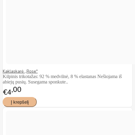
Kaklaskarė ,,Rose"
Kilpinis trikotažas: 92 % medvilnė, 8 % elastanas Nešiojama iš
abiejų pusių. Susegama sponkute..
00
€4