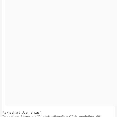
Kaklaskarė ,,Cementas”
Pagaminta Lietuvoje Kilpinis trikotažas: 92 % medvilnė, 8%