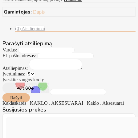
Gamintojas:
Dupis
(0) Atsiliepimai
Parašyti atsiliepimą
Vardas:
El. pašto adresas:
Atsiliepimas:
Įvertinimas:
Įveskite saugos kodą:
Rašyti
Kaklaskarės
,
KAKLO
,
AKSESUARAI
,
Kaklo
,
Aksesuarai
Susijusios prekės