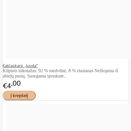
Kaklaskarė ,,Juoda"
Kilpinis trikotažas: 92 % medvilnė, 8 % elastanas Nešiojama iš
abiejų pusių. Susegama sponkute..
00
€4