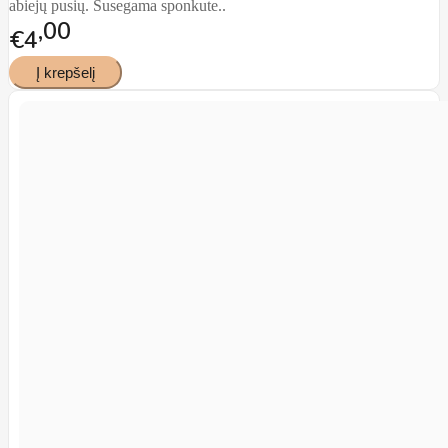
abiejų pusių. Susegama sponkute..
00
€4