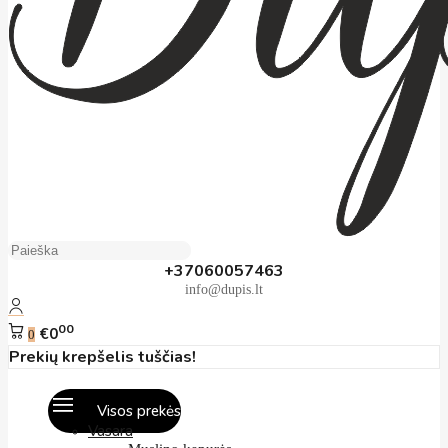
+37060057463
info@dupis.lt
00
€0
0
Prekių krepšelis tuščias!
Visos prekės
Vasara