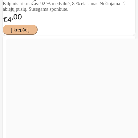
Kilpinis trikotažas: 92 % medvilnė, 8 % elastanas Nešiojama iš
abiejų pusių. Susegama sponkute..
00
€4