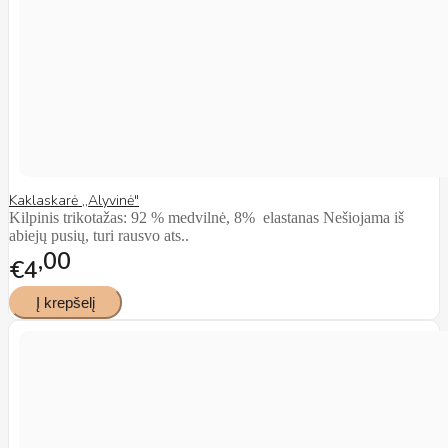
Kaklaskarė ,,Alyvinė"
Kilpinis trikotažas: 92 % medvilnė, 8% elastanas Nešiojama iš
abiejų pusių, turi rausvo ats..
00
€4