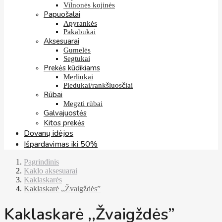
Vilnonės kojinės
Papuošalai
Apyrankės
Pakabukai
Aksesuarai
Gumelės
Segtukai
Prekės kūdikiams
Merliukai
Pledukai/rankšluosčiai
Rūbai
Megzti rūbai
Galvajuostės
Kitos prekės
Dovanų idėjos
Išpardavimas iki 50%
Pagrindinis
Kaklo aksesuarai
Kaklaskarės
Kaklaskarė ,,Žvaigždės”
Kaklaskarė ,,Žvaigždės”