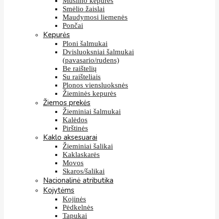
Muslino kepurės
Smėlio žaislai
Maudymosi liemenės
Pončai
Kepurės
Ploni šalmukai
Dvisluoksniai šalmukai
(pavasario/rudens)
Be raištelių
Su raišteliais
Plonos viensluoksnės
Žieminės kepurės
Žiemos prekės
Žieminiai šalmukai
Kalėdos
Pirštinės
Kaklo aksesuarai
Žieminiai šalikai
Kaklaskarės
Movos
Skaros/šalikai
Nacionalinė atributika
Kojytėms
Kojinės
Pėdkelnės
Tapukai