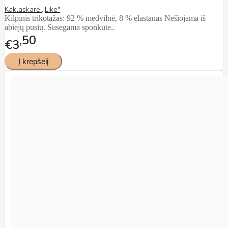
Kaklaskarė ,,Like"
Kilpinis trikotažas: 92 % medvilnė, 8 % elastanas Nešiojama iš
abiejų pusių. Susegama sponkute..
50
€3