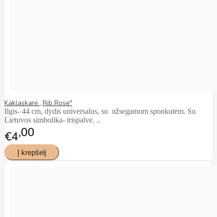
Kaklaskarė ,,Rib Rose"
Ilgis- 44 cm, dydis universalus, su užsegamom sponkutėm. Su
Lietuvos simbolika- trispalve. ..
00
€4