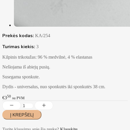
Prekės kodas:
KA/254
Turimas kiekis:
3
Kilpinis trikotažas: 96 % medvilnė, 4 % elastanas
Nešiojama iš abiejų pusių.
Susegama sponkute.
Dydis - universalus, nuo sponkutės iki sponkutės 38 cm.
50
€3
su PVM
Turite klausimų apie šią prekę?
Klauskite