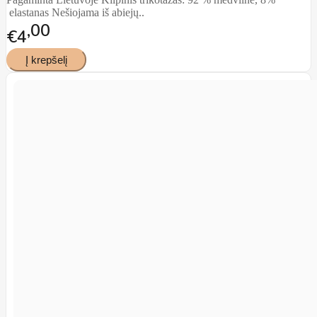
elastanas Nešiojama iš abiejų..
00
€4