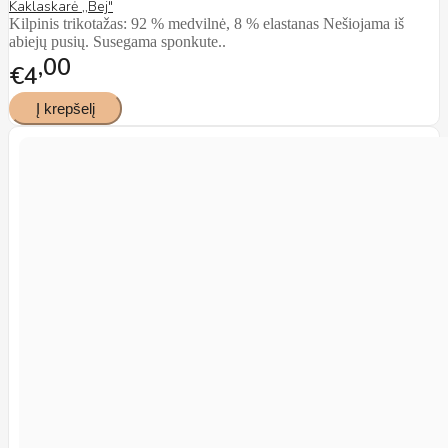
Kaklaskarė ,,Bej"
Kilpinis trikotažas: 92 % medvilnė, 8 % elastanas Nešiojama iš
abiejų pusių. Susegama sponkute..
00
€4