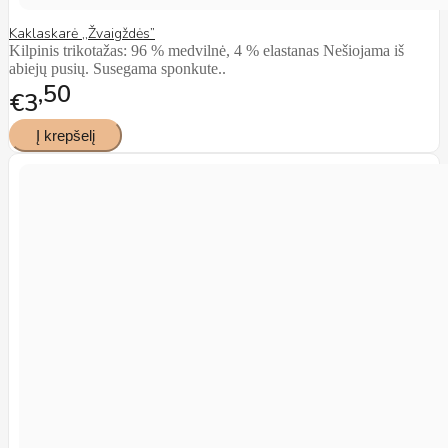
Kaklaskarė ,,Žvaigždės”
Kilpinis trikotažas: 96 % medvilnė, 4 % elastanas Nešiojama iš
abiejų pusių. Susegama sponkute..
50
€3