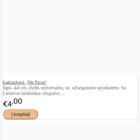
Kaklaskarė ,,Rib Rose"
Ilgis- 44 cm, dydis universalus, su užsegamom sponkutėm. Su
Lietuvos simbolika- trispalve. ..
00
€4