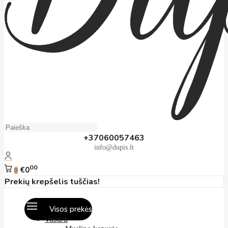
+37060057463
info@dupis.lt
00
€0
0
Prekių krepšelis tuščias!
Visos prekės
Vasara