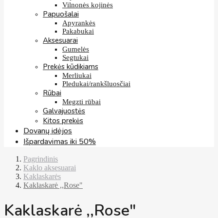
Vilnonės kojinės
Papuošalai
Apyrankės
Pakabukai
Aksesuarai
Gumelės
Segtukai
Prekės kūdikiams
Merliukai
Pledukai/rankšluosčiai
Rūbai
Megzti rūbai
Galvajuostės
Kitos prekės
Dovanų idėjos
Išpardavimas iki 50%
Pagrindinis
Kaklo aksesuarai
Kaklaskarės
Kaklaskarė ,,Rose"
Kaklaskarė ,,Rose"