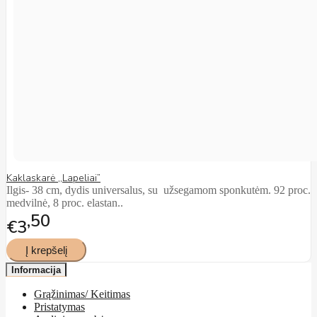
Kaklaskarė ,,Lapeliai”
Ilgis- 38 cm, dydis universalus, su užsegamom sponkutėm. 92 proc.
medvilnė, 8 proc. elastan..
50
€3
Informacija
Grąžinimas/ Keitimas
Pristatymas