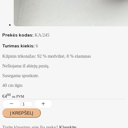
Prekės kodas:
KA/245
Turimas kiekis:
6
Kilpinis trikotažas: 92 % medvilnė, 8 % elastanas
Nešiojama iš abiejų pusių.
Susegama sponkute.
40 cm ilgio
00
€4
su PVM
Turite klausimų apie šią prekę?
Klauskite