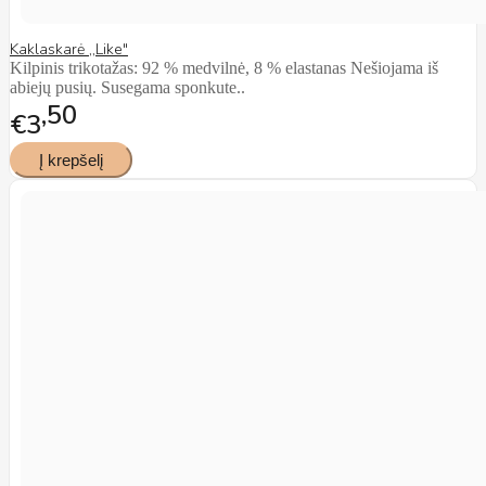
Kaklaskarė ,,Like"
Kilpinis trikotažas: 92 % medvilnė, 8 % elastanas Nešiojama iš
abiejų pusių. Susegama sponkute..
50
€3