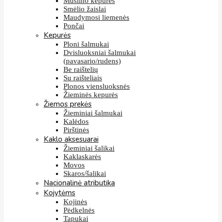
Muslino kepurės
Smėlio žaislai
Maudymosi liemenės
Pončai
Kepurės
Ploni šalmukai
Dvisluoksniai šalmukai
(pavasario/rudens)
Be raištelių
Su raišteliais
Plonos viensluoksnės
Žieminės kepurės
Žiemos prekės
Žieminiai šalmukai
Kalėdos
Pirštinės
Kaklo aksesuarai
Žieminiai šalikai
Kaklaskarės
Movos
Skaros/šalikai
Nacionalinė atributika
Kojytėms
Kojinės
Pėdkelnės
Tapukai