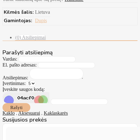
Kilmės šalis:
Lietuva
Gamintojas:
Dupis
(0) Atsiliepimai
Parašyti atsiliepimą
Vardas:
El. pašto adresas:
Atsiliepimas:
Įvertinimas:
Įveskite saugos kodą:
Rašyti
Kaklo
,
Aksesuarai
,
Kaklaskarės
Susijusios prekės