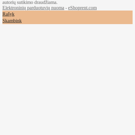
autorių sutikimo draudžiama.
Elektroninių parduotuvių nuoma
-
eShoprent.com
Rašyk
Skambink