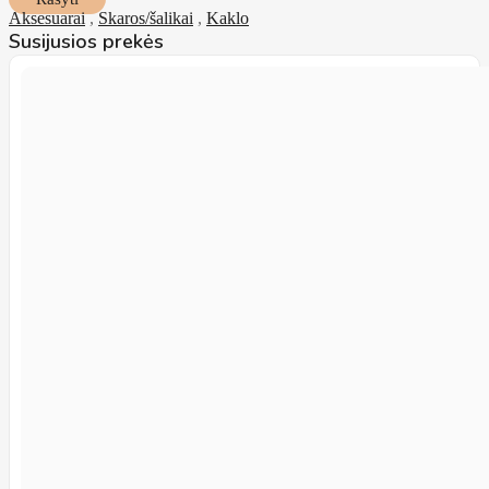
Aksesuarai
,
Skaros/šalikai
,
Kaklo
Susijusios prekės