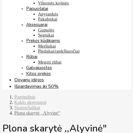
Vilnonės kojinės
Papuošalai
Apyrankės
Pakabukai
Aksesuarai
Gumelės
Segtukai
Prekės kūdikiams
Merliukai
Pledukai/rankšluosčiai
Rūbai
Megzti rūbai
Galvajuostės
Kitos prekės
Dovanų idėjos
Išpardavimas iki 50%
Pagrindinis
Kaklo aksesuarai
Skaros/šalikai
Plona skarytė ,,Alyvinė"
Plona skarytė ,,Alyvinė"