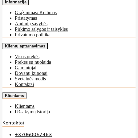
Informacija
Grąžinimas/ Keitimas
Pristatymas
Audinių savybės
Pirkimo sąlygos ir taisyklės
Privatumo politika
Klientų aptarnavimas
Visos prekės
Prekės su nuolaida
Gamintojai
Dovanų kuponai
Svetainės medis
Kontaktai
Klientams
Klientams
Užsakymų istorija
Kontaktai
+37060057463