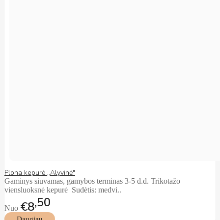
Plona kepurė ,,Alyvinė"
Gaminys siuvamas, gamybos terminas 3-5 d.d. Trikotažo
viensluoksnė kepurė Sudėtis: medvi..
50
€8
Nuo
Daugiau