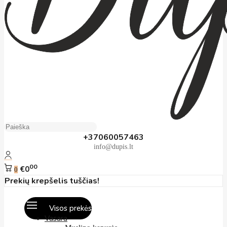
+37060057463
info@dupis.lt
00
€0
0
Prekių krepšelis tuščias!
Visos prekės
Vasara