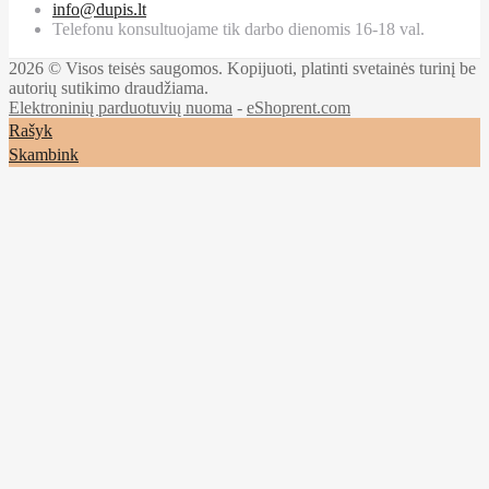
info@dupis.lt
Telefonu konsultuojame tik darbo dienomis 16-18 val.
2026 © Visos teisės saugomos. Kopijuoti, platinti svetainės turinį be
autorių sutikimo draudžiama.
Elektroninių parduotuvių nuoma
-
eShoprent.com
Rašyk
Skambink