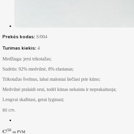
Prekės kodas:
S/004
Turimas kiekis:
4
Medžiaga: jersi trikotažas;
Sudėtis: 92% medvilnė, 8% elastanas;
Trikotažas švelnus, labai maloniai liečiasi prie kūno;
Medvilnė pralaidi orui, todėl kūnas nekaista ir neprakaituoja;
Lengvai skalbiasi, gerai lyginasi;
80 cm.
50
€7
su PVM