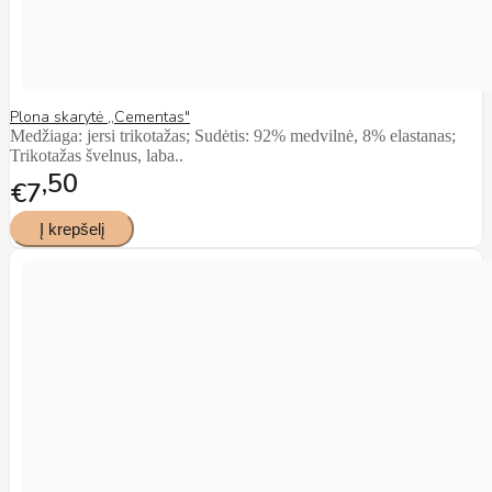
Plona skarytė ,,Cementas"
Medžiaga: jersi trikotažas; Sudėtis: 92% medvilnė, 8% elastanas;
Trikotažas švelnus, laba..
50
€7