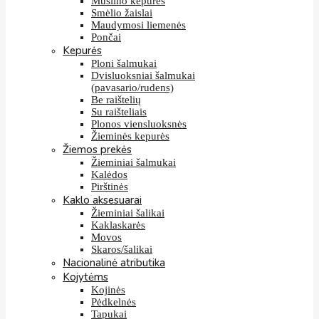
Muslino kepurės
Smėlio žaislai
Maudymosi liemenės
Pončai
Kepurės
Ploni šalmukai
Dvisluoksniai šalmukai
(pavasario/rudens)
Be raištelių
Su raišteliais
Plonos viensluoksnės
Žieminės kepurės
Žiemos prekės
Žieminiai šalmukai
Kalėdos
Pirštinės
Kaklo aksesuarai
Žieminiai šalikai
Kaklaskarės
Movos
Skaros/šalikai
Nacionalinė atributika
Kojytėms
Kojinės
Pėdkelnės
Tapukai