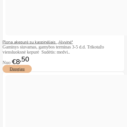
Plona akepurė su kaspinėliais ,,Alyvinė"
Gaminys siuvamas, gamybos terminas 3-5 d.d. Trikotažo
viensluoksnė kepurė Sudėtis: medvi..
50
€8
Nuo
Daugiau