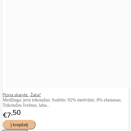
Plona skarytė ,,Žalia"
Medžiaga: jersi trikotažas; Sudėtis: 92% medvilnė, 8% elastanas;
Trikotažas švelnus, laba..
50
€7