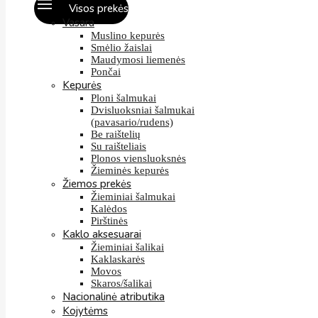
Visos prekės
Vasara
Muslino kepurės
Smėlio žaislai
Maudymosi liemenės
Pončai
Kepurės
Ploni šalmukai
Dvisluoksniai šalmukai
(pavasario/rudens)
Be raištelių
Su raišteliais
Plonos viensluoksnės
Žieminės kepurės
Žiemos prekės
Žieminiai šalmukai
Kalėdos
Pirštinės
Kaklo aksesuarai
Žieminiai šalikai
Kaklaskarės
Movos
Skaros/šalikai
Nacionalinė atributika
Kojytėms