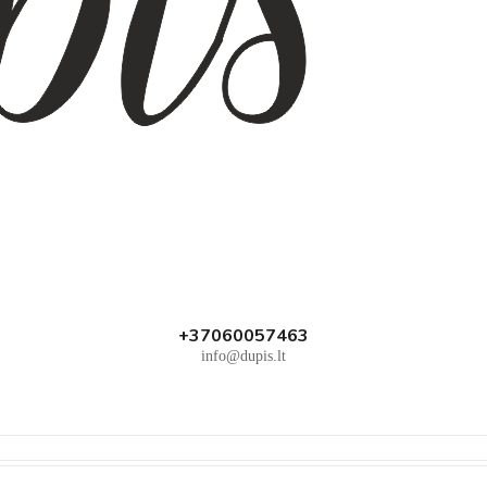
+37060057463
info@dupis.lt