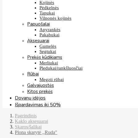
Kojinės
Pėdkelnės
Tapukai
Vilnonės kojinės
Papuošalai
Apyrankės
Pakabukai
Aksesuarai
Gumelės
Segtukai
Prekės kūdikiams
Merliukai
Pledukai/rankšluosčiai
Rūbai
Megzti rūbai
Galvajuostės
Kitos prekės
Dovanų idėjos
Išpardavimas iki 50%
Pagrindinis
Kaklo aksesuarai
Skaros/šalikai
Plona skarytė ,,Ruda"