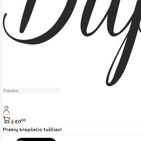
00
€0
0
Prekių krepšelis tuščias!