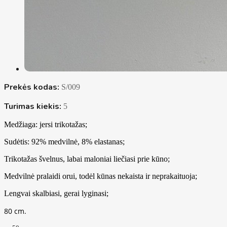
Prekės kodas:
S/009
Turimas kiekis:
5
Medžiaga: jersi trikotažas;
Sudėtis: 92% medvilnė, 8% elastanas;
Trikotažas švelnus, labai maloniai liečiasi prie kūno;
Medvilnė pralaidi orui, todėl kūnas nekaista ir neprakaituoja;
Lengvai skalbiasi, gerai lyginasi;
80 cm.