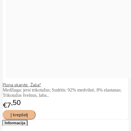
Plona skarytė ,,Žalia"
Medžiaga: jersi trikotažas; Sudėtis: 92% medvilnė, 8% elastanas;
Trikotažas švelnus, laba..
50
€7
Informacija