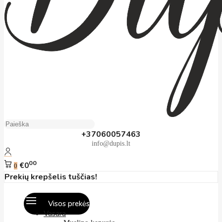
+37060057463
info@dupis.lt
00
€0
0
Prekių krepšelis tuščias!
Visos prekės
Vasara