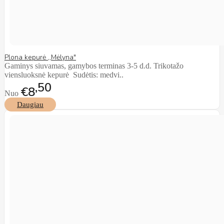
Plona kepurė ,,Mėlyna"
Gaminys siuvamas, gamybos terminas 3-5 d.d. Trikotažo
viensluoksnė kepurė Sudėtis: medvi..
50
€8
Nuo
Daugiau