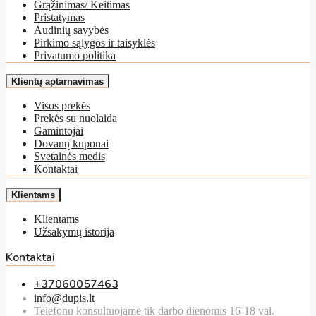
Grąžinimas/ Keitimas
Pristatymas
Audinių savybės
Pirkimo sąlygos ir taisyklės
Privatumo politika
Klientų aptarnavimas
Visos prekės
Prekės su nuolaida
Gamintojai
Dovanų kuponai
Svetainės medis
Kontaktai
Klientams
Klientams
Užsakymų istorija
Kontaktai
+37060057463
info@dupis.lt
Telefonu konsultuojame tik darbo dienomis 16-18 val.