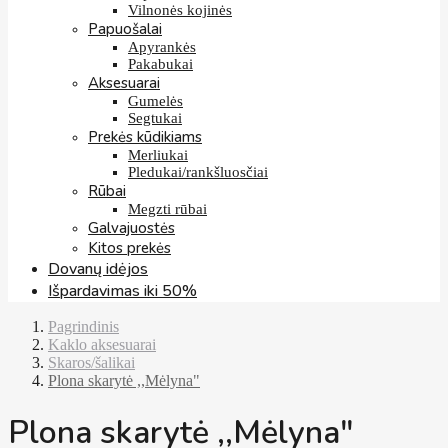
Vilnonės kojinės
Papuošalai
Apyrankės
Pakabukai
Aksesuarai
Gumelės
Segtukai
Prekės kūdikiams
Merliukai
Pledukai/rankšluosčiai
Rūbai
Megzti rūbai
Galvajuostės
Kitos prekės
Dovanų idėjos
Išpardavimas iki 50%
Pagrindinis
Kaklo aksesuarai
Skaros/šalikai
Plona skarytė ,,Mėlyna"
Plona skarytė ,,Mėlyna"