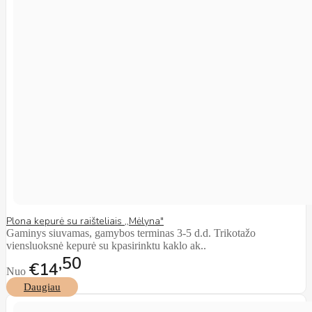
Plona kepurė su raišteliais ,,Mėlyna"
Gaminys siuvamas, gamybos terminas 3-5 d.d. Trikotažo
viensluoksnė kepurė su kpasirinktu kaklo ak..
50
€14
Nuo
Daugiau