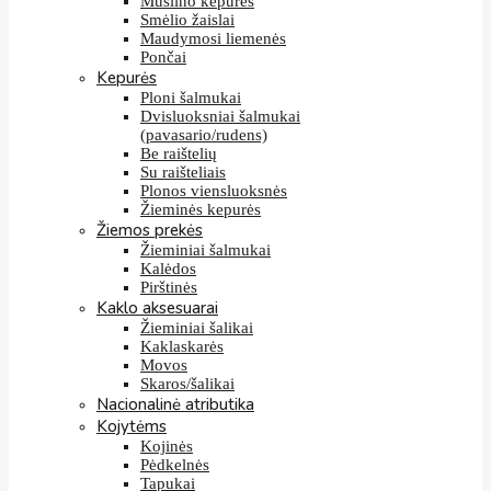
Muslino kepurės
Smėlio žaislai
Maudymosi liemenės
Pončai
Kepurės
Ploni šalmukai
Dvisluoksniai šalmukai
(pavasario/rudens)
Be raištelių
Su raišteliais
Plonos viensluoksnės
Žieminės kepurės
Žiemos prekės
Žieminiai šalmukai
Kalėdos
Pirštinės
Kaklo aksesuarai
Žieminiai šalikai
Kaklaskarės
Movos
Skaros/šalikai
Nacionalinė atributika
Kojytėms
Kojinės
Pėdkelnės
Tapukai