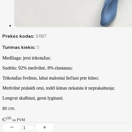
Prekės kodas:
S/007
Turimas kiekis:
5
Medžiaga: jersi trikotažas;
Sudėtis: 92% medvilnė, 8% elastanas;
Trikotažas švelnus, labai maloniai liečiasi prie kūno;
Medvilnė pralaidi orui, todėl kūnas nekaista ir neprakaituoja;
Lengvai skalbiasi, gerai lyginasi;
80 cm.
50
€7
su PVM