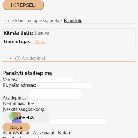
Turite klausimų apie šią prekę?
Klauskite
Kilmės šalis:
Lietuva
Gamintojas:
Dupis
(0) Atsiliepimai
Parašyti atsiliepimą
Vardas:
El. pašto adresas:
Atsiliepimas:
Įvertinimas:
Įveskite saugos kodą:
Rašyti
Skaros/šalikai
,
Aksesuarai
,
Kaklo