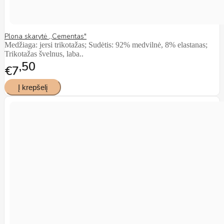
Plona skarytė ,,Cementas"
Medžiaga: jersi trikotažas; Sudėtis: 92% medvilnė, 8% elastanas;
Trikotažas švelnus, laba..
50
€7