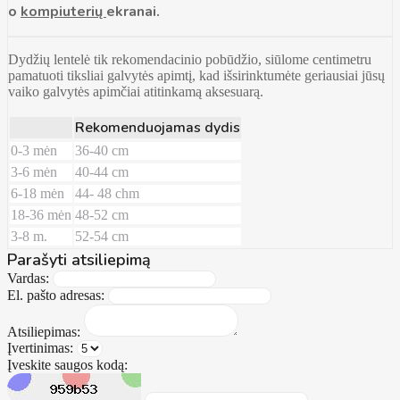
o
kompiuterių
ekranai.
Dydžių lentelė tik rekomendacinio pobūdžio, siūlome centimetru
pamatuoti tiksliai galvytės apimtį, kad išsirinktumėte geriausiai jūsų
vaiko galvytės apimčiai atitinkamą aksesuarą.
Rekomenduojamas dydis
0-3 mėn
36-40 cm
3-6 mėn
40-44 cm
6-18 mėn
44- 48 chm
18-36 mėn
48-52 cm
3-8 m.
52-54 cm
Parašyti atsiliepimą
Vardas:
El. pašto adresas:
Atsiliepimas:
Įvertinimas:
Įveskite saugos kodą: