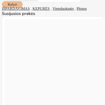
Rašyti
IŠPARDAVIMAS
,
KEPURĖS
,
Viensluoksnės
,
Plonos
Susijusios prekės