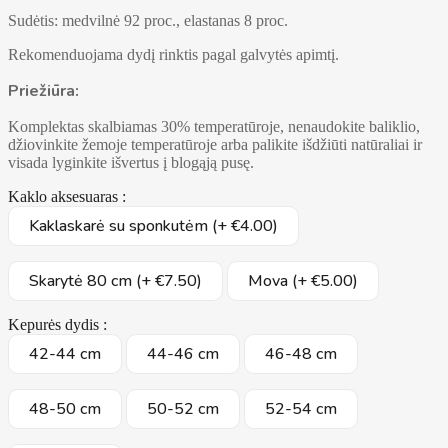
Sudėtis: medvilnė 92 proc., elastanas 8 proc.
Rekomenduojama dydį rinktis pagal galvytės apimtį.
Priežiūra:
Komplektas skalbiamas 30% temperatūroje, nenaudokite baliklio,
džiovinkite žemoje temperatūroje arba palikite išdžiūti natūraliai ir
visada lyginkite išvertus į blogąją pusę.
Kaklo aksesuaras :
Kaklaskarė su sponkutėm (+ €4.00)
Skarytė 80 cm (+ €7.50)
Mova (+ €5.00)
Kepurės dydis :
42-44 cm
44-46 cm
46-48 cm
48-50 cm
50-52 cm
52-54 cm