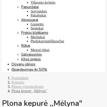
Vilnonės kojinės
Papuošalai
Apyrankės
Pakabukai
Aksesuarai
Gumelės
Segtukai
Prekės kūdikiams
Merliukai
Pledukai/rankšluosčiai
Rūbai
Megzti rūbai
Galvajuostės
Kitos prekės
Dovanų idėjos
Išpardavimas iki 50%
Pagrindinis
Kepurės
Plonos viensluoksnės
Plona kepurė ,,Mėlyna"
Plona kepurė ,,Mėlyna"