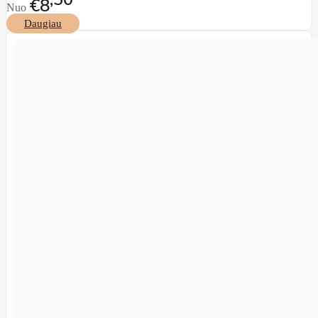
€8
Nuo
Daugiau