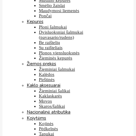
Muslino kepurės
Smėlio žaislai
Maudymosi liemenės
Pončai
Kepurės
Ploni šalmukai
Dvisluoksniai šalmukai
(pavasario/rudens)
Be raištelių
Su raišteliais
Plonos viensluoksnės
Žieminės kepurės
Žiemos prekės
Žieminiai šalmukai
Kalėdos
Pirštinės
Kaklo aksesuarai
Žieminiai šalikai
Kaklaskarės
Movos
Skaros/šalikai
Nacionalinė atributika
Kojytėms
Kojinės
Pėdkelnės
Tapukai