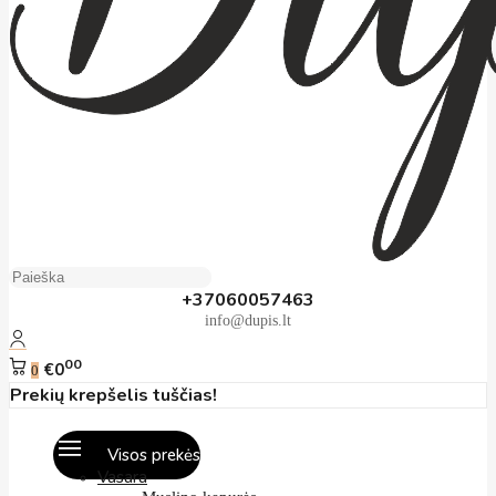
+37060057463
info@dupis.lt
00
€0
0
Prekių krepšelis tuščias!
Visos prekės
Vasara