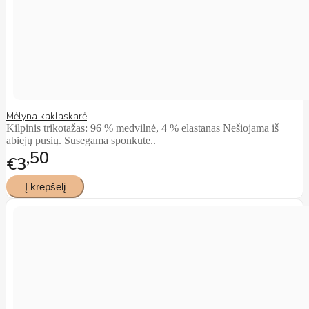
Mėlyna kaklaskarė
Kilpinis trikotažas: 96 % medvilnė, 4 % elastanas Nešiojama iš
abiejų pusių. Susegama sponkute..
50
€3