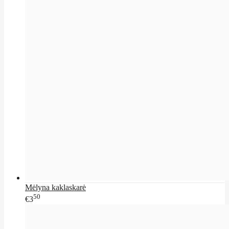
Mėlyna kaklaskarė
50
€3