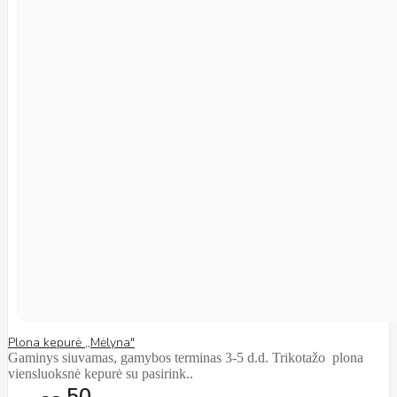
Plona kepurė ,,Mėlyna"
Gaminys siuvamas, gamybos terminas 3-5 d.d. Trikotažo plona
viensluoksnė kepurė su pasirink..
50