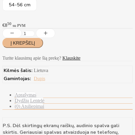
54-56 cm
50
€8
su PVM
Turite klausimų apie šią prekę?
Klauskite
Kilmės šalis:
Lietuva
Gamintojas:
Dupis
Aprašymas
Dydžių Lentelė
(0) Atsiliepimai
P.S. Dėl skirtingų ekranų raiškų, audinio spalva gali
skirtis. Geriausiai spalvas atvaizduoja ne telefonų,