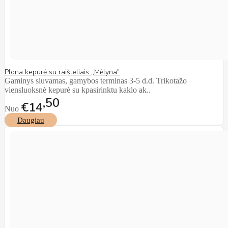
Plona kepurė su raišteliais ,,Mėlyna"
Gaminys siuvamas, gamybos terminas 3-5 d.d. Trikotažo
viensluoksnė kepurė su kpasirinktu kaklo ak..
50
€14
Nuo
Daugiau