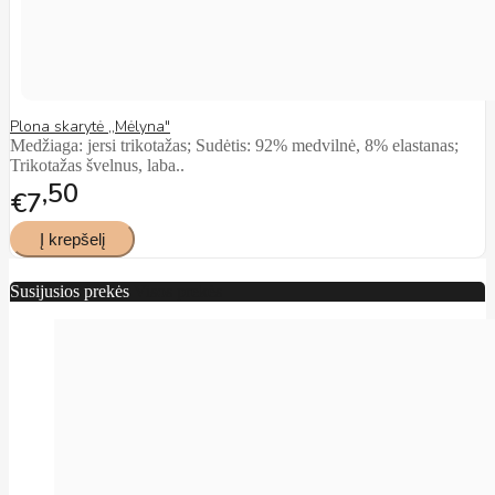
Plona skarytė ,,Mėlyna"
Medžiaga: jersi trikotažas; Sudėtis: 92% medvilnė, 8% elastanas;
Trikotažas švelnus, laba..
50
€7
Susijusios prekės
Visos prekės