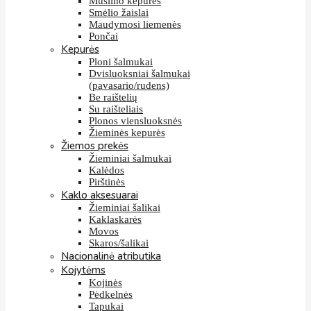
Muslino kepurės
Smėlio žaislai
Maudymosi liemenės
Pončai
Kepurės
Ploni šalmukai
Dvisluoksniai šalmukai
(pavasario/rudens)
Be raištelių
Su raišteliais
Plonos viensluoksnės
Žieminės kepurės
Žiemos prekės
Žieminiai šalmukai
Kalėdos
Pirštinės
Kaklo aksesuarai
Žieminiai šalikai
Kaklaskarės
Movos
Skaros/šalikai
Nacionalinė atributika
Kojytėms
Kojinės
Pėdkelnės
Tapukai