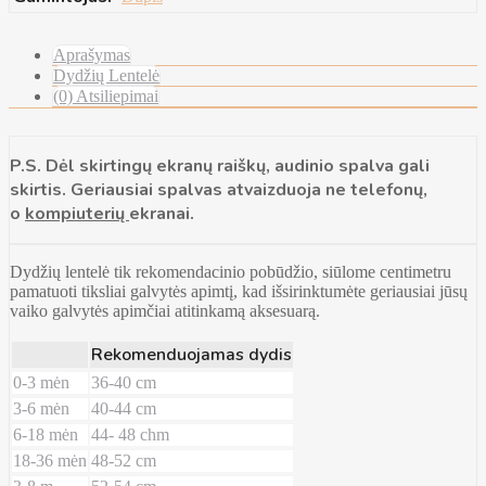
Aprašymas
Dydžių Lentelė
(0) Atsiliepimai
P.S. Dėl skirtingų ekranų raiškų, audinio spalva gali
skirtis. Geriausiai spalvas atvaizduoja ne telefonų,
o
kompiuterių
ekranai.
Dydžių lentelė tik rekomendacinio pobūdžio, siūlome centimetru
pamatuoti tiksliai galvytės apimtį, kad išsirinktumėte geriausiai jūsų
vaiko galvytės apimčiai atitinkamą aksesuarą.
Rekomenduojamas dydis
0-3 mėn
36-40 cm
3-6 mėn
40-44 cm
6-18 mėn
44- 48 chm
18-36 mėn
48-52 cm