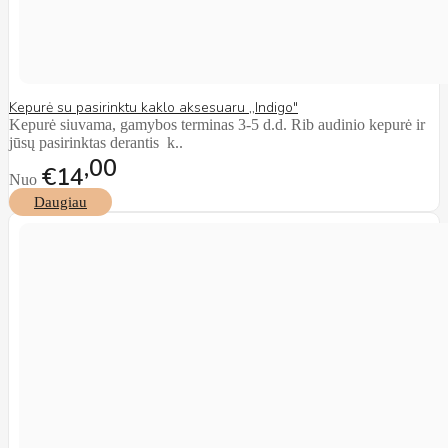
Kepurė su pasirinktu kaklo aksesuaru ,,Indigo"
Kepurė siuvama, gamybos terminas 3-5 d.d. Rib audinio kepurė ir
jūsų pasirinktas derantis k..
00
€14
Nuo
Daugiau