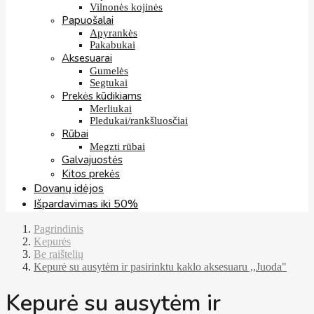
Vilnonės kojinės
Papuošalai
Apyrankės
Pakabukai
Aksesuarai
Gumelės
Segtukai
Prekės kūdikiams
Merliukai
Pledukai/rankšluosčiai
Rūbai
Megzti rūbai
Galvajuostės
Kitos prekės
Dovanų idėjos
Išpardavimas iki 50%
Pagrindinis
Kepurės
Be raištelių
Kepurė su ausytėm ir pasirinktu kaklo aksesuaru ,,Juoda"
Kepurė su ausytėm ir