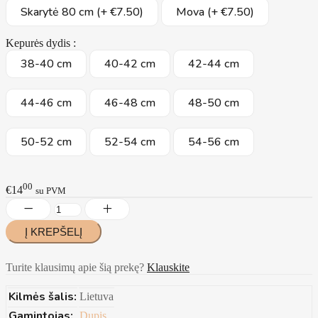
Skarytė 80 cm (+ €7.50)
Mova (+ €7.50)
Kepurės dydis :
38-40 cm
40-42 cm
42-44 cm
44-46 cm
46-48 cm
48-50 cm
50-52 cm
52-54 cm
54-56 cm
00
€14
su PVM
Turite klausimų apie šią prekę?
Klauskite
Kilmės šalis:
Lietuva
Gamintojas:
Dupis