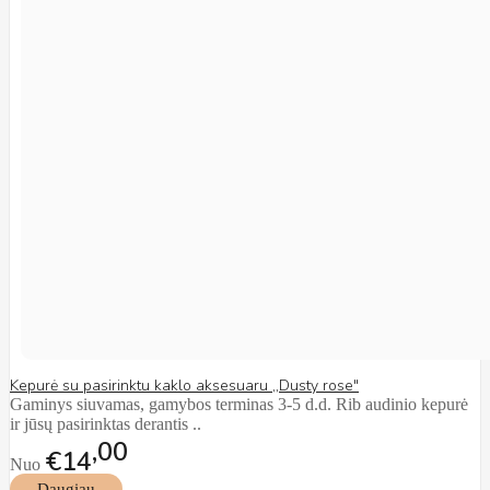
Kepurė su pasirinktu kaklo aksesuaru ,,Dusty rose"
Gaminys siuvamas, gamybos terminas 3-5 d.d. Rib audinio kepurė
ir jūsų pasirinktas derantis ..
00
€14
Nuo
Daugiau