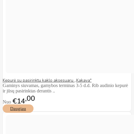
Kepurė su pasirinktu kaklo aksesuaru ,,Kakava"
Gaminys siuvamas, gamybos terminas 3-5 d.d. Rib audinio kepurė
ir jūsų pasirinktas derantis ..
00
€14
Nuo
Daugiau