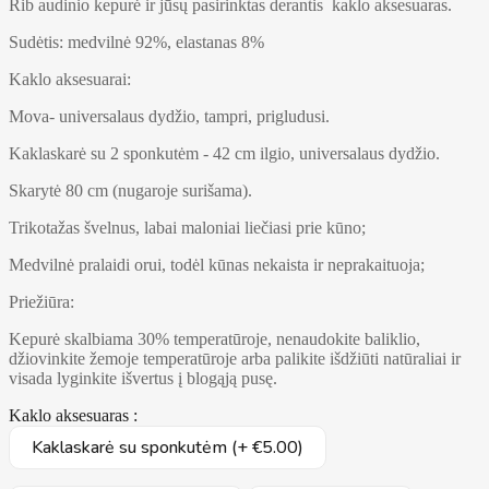
Rib audinio kepurė ir jūsų pasirinktas derantis kaklo aksesuaras.
Sudėtis: medvilnė 92%, elastanas 8%
Kaklo aksesuarai:
Mova- universalaus dydžio, tampri, prigludusi.
Kaklaskarė su 2 sponkutėm - 42 cm ilgio, universalaus dydžio.
Skarytė 80 cm (nugaroje surišama).
Trikotažas švelnus, labai maloniai liečiasi prie kūno;
Medvilnė pralaidi orui, todėl kūnas nekaista ir neprakaituoja;
Priežiūra:
Kepurė skalbiama 30% temperatūroje, nenaudokite baliklio,
džiovinkite žemoje temperatūroje arba palikite išdžiūti natūraliai ir
visada lyginkite išvertus į blogąją pusę.
Kaklo aksesuaras :
Kaklaskarė su sponkutėm (+ €5.00)