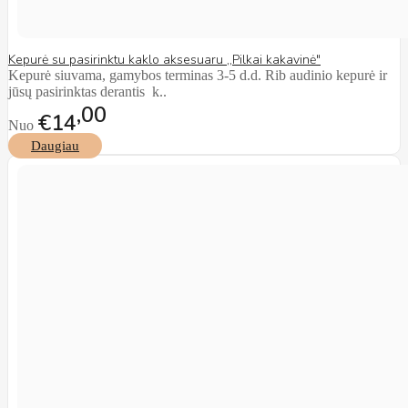
Kepurė su pasirinktu kaklo aksesuaru ,,Pilkai kakavinė"
Kepurė siuvama, gamybos terminas 3-5 d.d. Rib audinio kepurė ir
jūsų pasirinktas derantis k..
00
€14
Nuo
Daugiau