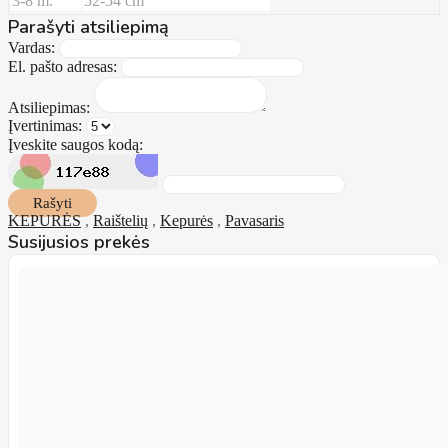
3-8 m.
52-54 cm
Parašyti atsiliepimą
Vardas:
El. pašto adresas:
Atsiliepimas:
Įvertinimas:
Įveskite saugos kodą:
Rašyti
KEPURĖS
,
Raištelių
,
Kepurės
,
Pavasaris
Susijusios prekės