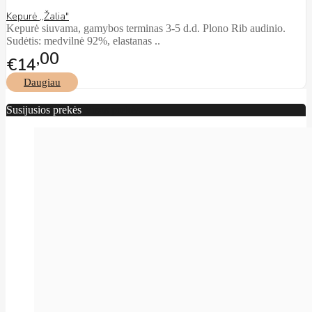
Kepurė ,,Žalia"
Kepurė siuvama, gamybos terminas 3-5 d.d. Plono Rib audinio.
Sudėtis: medvilnė 92%, elastanas ..
00
€14
Daugiau
Susijusios prekės
Visos prekės