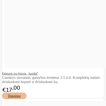
Kepurė su mova ,,Juoda"
Gaminys siuvamas, gamybos terminas 3-5 d.d. Komplektą sudaro
dvisluoksnė kepurė ir dvisluoksnė ka..
00
€17
Daugiau