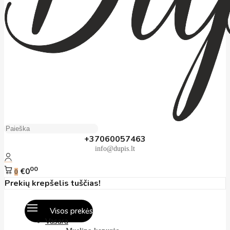
+37060057463
info@dupis.lt
00
€0
0
Prekių krepšelis tuščias!
Visos prekės
Vasara