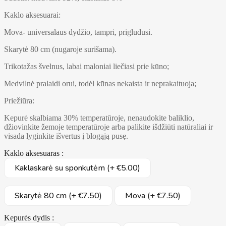
Kaklo aksesuarai:
Mova- universalaus dydžio, tampri, prigludusi.
Skarytė 80 cm (nugaroje surišama).
Trikotažas švelnus, labai maloniai liečiasi prie kūno;
Medvilnė pralaidi orui, todėl kūnas nekaista ir neprakaituoja;
Priežiūra:
Kepurė skalbiama 30% temperatūroje, nenaudokite baliklio,
džiovinkite žemoje temperatūroje arba palikite išdžiūti natūraliai ir
visada lyginkite išvertus į blogąją pusę.
Kaklo aksesuaras :
Kaklaskarė su sponkutėm (+ €5.00)
Skarytė 80 cm (+ €7.50)
Mova (+ €7.50)
Kepurės dydis :