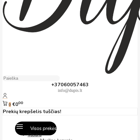
+37060057463
info@dupis.lt
00
€0
0
Prekių krepšelis tuščias!
Visos prekės
Vasara