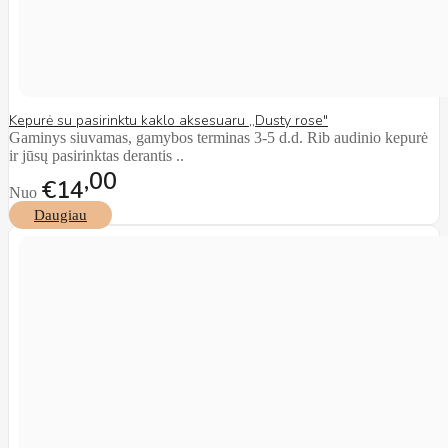
Kepurė su pasirinktu kaklo aksesuaru ,,Dusty rose"
Gaminys siuvamas, gamybos terminas 3-5 d.d. Rib audinio kepurė
ir jūsų pasirinktas derantis ..
00
€14
Nuo
Daugiau