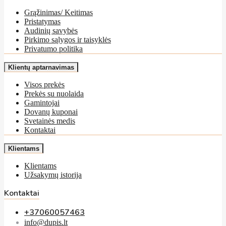
Grąžinimas/ Keitimas
Pristatymas
Audinių savybės
Pirkimo sąlygos ir taisyklės
Privatumo politika
Klientų aptarnavimas
Visos prekės
Prekės su nuolaida
Gamintojai
Dovanų kuponai
Svetainės medis
Kontaktai
Klientams
Klientams
Užsakymų istorija
Kontaktai
+37060057463
info@dupis.lt