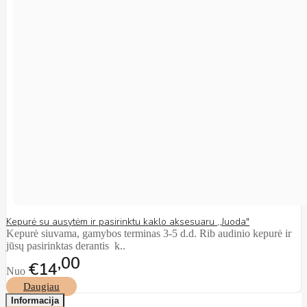
Kepurė su ausytėm ir pasirinktu kaklo aksesuaru ,,Juoda"
Kepurė siuvama, gamybos terminas 3-5 d.d. Rib audinio kepurė ir
jūsų pasirinktas derantis k..
00
€14
Nuo
Daugiau
Informacija