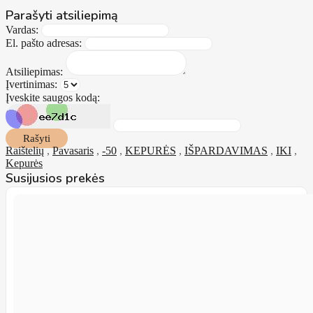
Parašyti atsiliepimą
Vardas:
El. pašto adresas:
Atsiliepimas:
Įvertinimas:
Įveskite saugos kodą:
Rašyti
Raištelių
,
Pavasaris
,
-50
,
KEPURĖS
,
IŠPARDAVIMAS
,
IKI
,
Kepurės
Susijusios prekės