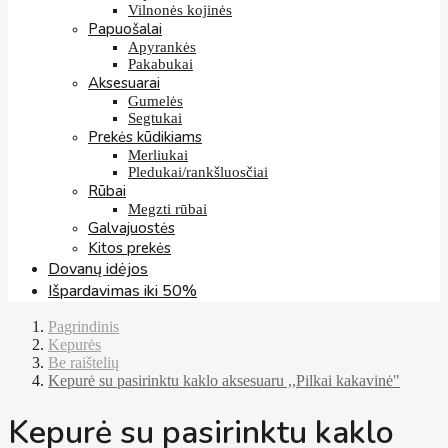
Vilnonės kojinės
Papuošalai
Apyrankės
Pakabukai
Aksesuarai
Gumelės
Segtukai
Prekės kūdikiams
Merliukai
Pledukai/rankšluosčiai
Rūbai
Megzti rūbai
Galvajuostės
Kitos prekės
Dovanų idėjos
Išpardavimas iki 50%
Pagrindinis
Kepurės
Be raištelių
Kepurė su pasirinktu kaklo aksesuaru ,,Pilkai kakavinė"
Kepurė su pasirinktu kaklo