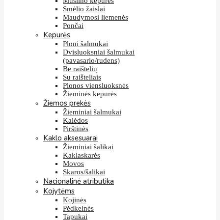
Muslino kepurės
Smėlio žaislai
Maudymosi liemenės
Pončai
Kepurės
Ploni šalmukai
Dvisluoksniai šalmukai
(pavasario/rudens)
Be raištelių
Su raišteliais
Plonos viensluoksnės
Žieminės kepurės
Žiemos prekės
Žieminiai šalmukai
Kalėdos
Pirštinės
Kaklo aksesuarai
Žieminiai šalikai
Kaklaskarės
Movos
Skaros/šalikai
Nacionalinė atributika
Kojytėms
Kojinės
Pėdkelnės
Tapukai