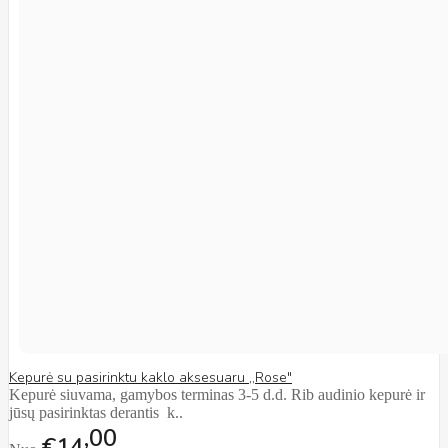
Kepurė su pasirinktu kaklo aksesuaru ,,Rose"
Kepurė siuvama, gamybos terminas 3-5 d.d. Rib audinio kepurė ir
jūsų pasirinktas derantis k..
00
€14