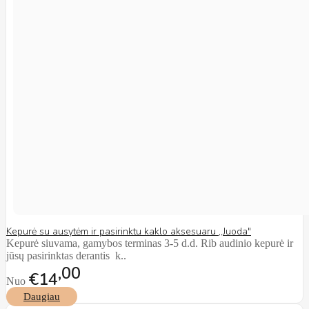
Kepurė su ausytėm ir pasirinktu kaklo aksesuaru ,,Juoda"
Kepurė siuvama, gamybos terminas 3-5 d.d. Rib audinio kepurė ir
jūsų pasirinktas derantis k..
00
€14
Nuo
Daugiau