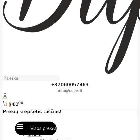
+37060057463
info@dupis.lt
00
€0
0
Prekių krepšelis tuščias!
Visos prekės
Vasara