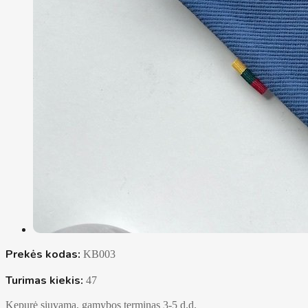
Prekės kodas:
KB003
Turimas kiekis:
47
Kepurė siuvama, gamybos terminas 3-5 d.d.