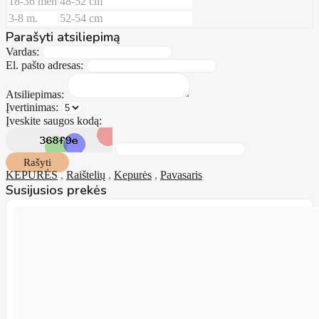
18-36 mėn
48-52 cm
3-8 m.
52-54 cm
Parašyti atsiliepimą
Vardas:
El. pašto adresas:
Atsiliepimas:
Įvertinimas:
Įveskite saugos kodą:
Rašyti
KEPURĖS
,
Raištelių
,
Kepurės
,
Pavasaris
Susijusios prekės