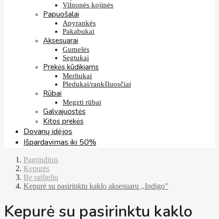
Vilnonės kojinės
Papuošalai
Apyrankės
Pakabukai
Aksesuarai
Gumelės
Segtukai
Prekės kūdikiams
Merliukai
Pledukai/rankšluosčiai
Rūbai
Megzti rūbai
Galvajuostės
Kitos prekės
Dovanų idėjos
Išpardavimas iki 50%
Pagrindinis
Kepurės
Be raištelių
Kepurė su pasirinktu kaklo aksesuaru ,,Indigo"
Kepurė su pasirinktu kaklo