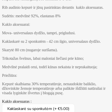
Rib audinio kepurė ir jūsų pasirinktas derantis kaklo aksesuaras.
Sudėtis: medvilnė 92%, elastanas 8%
Kaklo aksesuarai:
Mova- universalaus dydžio, tampri, prigludusi.
Kaklaskarė su 2 sponkutėm - 42 cm ilgio, universalaus dydžio.
Skarytė 80 cm (nugaroje surišama).
Trikotažas švelnus, labai maloniai liečiasi prie kūno;
Medvilnė pralaidi orui, todėl kūnas nekaista ir neprakaituoja;
Priežiūra:
Kepurė skalbiama 30% temperatūroje, nenaudokite baliklio,
džiovinkite žemoje temperatūroje arba palikite išdžiūti natūraliai ir
visada lyginkite išvertus į blogąją pusę.
Kaklo aksesuaras :
Kaklaskarė su sponkutėm (+ €5.00)