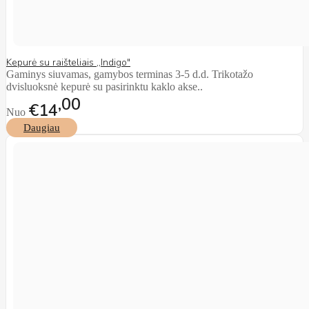
Kepurė su raišteliais ,,Indigo"
Gaminys siuvamas, gamybos terminas 3-5 d.d. Trikotažo
dvisluoksnė kepurė su pasirinktu kaklo akse..
00
€14
Nuo
Daugiau