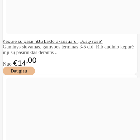
Kepurė su pasirinktu kaklo aksesuaru ,,Dusty rose"
Gaminys siuvamas, gamybos terminas 3-5 d.d. Rib audinio kepurė
ir jūsų pasirinktas derantis ..
00
€14
Nuo
Daugiau