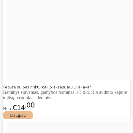
Kepurė su pasirinktu kaklo aksesuaru ,,Kakava"
Gaminys siuvamas, gamybos terminas 3-5 d.d. Rib audinio kepurė
ir jūsų pasirinktas derantis ..
00
€14
Nuo
Daugiau