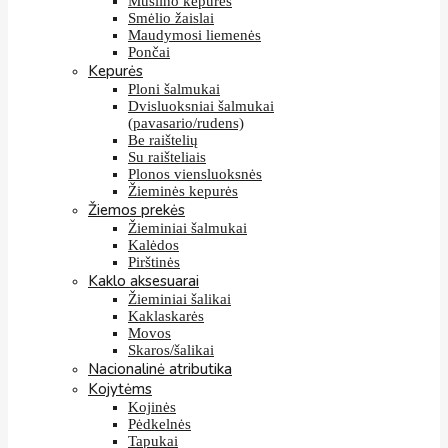
Muslino kepurės
Smėlio žaislai
Maudymosi liemenės
Pončai
Kepurės
Ploni šalmukai
Dvisluoksniai šalmukai
(pavasario/rudens)
Be raištelių
Su raišteliais
Plonos viensluoksnės
Žieminės kepurės
Žiemos prekės
Žieminiai šalmukai
Kalėdos
Pirštinės
Kaklo aksesuarai
Žieminiai šalikai
Kaklaskarės
Movos
Skaros/šalikai
Nacionalinė atributika
Kojytėms
Kojinės
Pėdkelnės
Tapukai