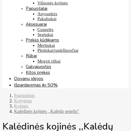
Vilnonės kojinės
Papuošalai
Apyrankės
Pakabukai
Aksesuarai
Gumelės
Segtukai
Prekės kūdikiams
Merliukai
Pledukai/rankšluosčiai
Rūbai
Megzti rūbai
Galvajuostės
Kitos prekės
Dovanų idėjos
Išpardavimas iki 50%
Pagrindinis
Kojytėms
Kojinės
Kalėdinės kojinės ,,Kalėdų senelis"
Kalėdinės kojinės ,,Kalėdų