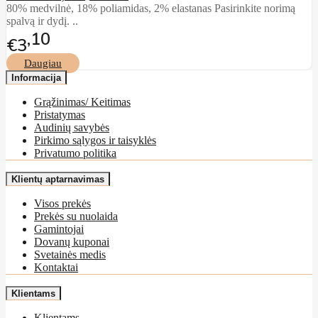
80% medvilnė, 18% poliamidas, 2% elastanas Pasirinkite norimą
spalvą ir dydį. ..
10
€3
Daugiau
Informacija
Grąžinimas/ Keitimas
Pristatymas
Audinių savybės
Pirkimo sąlygos ir taisyklės
Privatumo politika
Klientų aptarnavimas
Visos prekės
Prekės su nuolaida
Gamintojai
Dovanų kuponai
Svetainės medis
Kontaktai
Klientams
Klientams