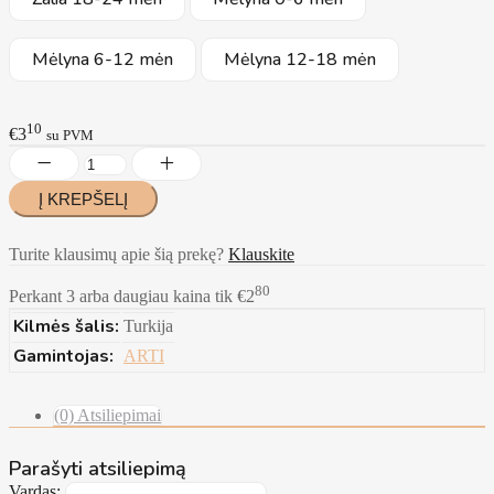
Mėlyna 6-12 mėn
Mėlyna 12-18 mėn
10
€3
su PVM
Turite klausimų apie šią prekę?
Klauskite
80
Perkant 3 arba daugiau kaina tik €2
Kilmės šalis:
Turkija
Gamintojas:
ARTI
(0) Atsiliepimai
Parašyti atsiliepimą
Vardas: