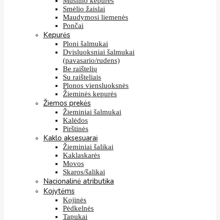
Muslino kepurės
Smėlio žaislai
Maudymosi liemenės
Pončai
Kepurės
Ploni šalmukai
Dvisluoksniai šalmukai
(pavasario/rudens)
Be raištelių
Su raišteliais
Plonos viensluoksnės
Žieminės kepurės
Žiemos prekės
Žieminiai šalmukai
Kalėdos
Pirštinės
Kaklo aksesuarai
Žieminiai šalikai
Kaklaskarės
Movos
Skaros/šalikai
Nacionalinė atributika
Kojytėms
Kojinės
Pėdkelnės
Tapukai