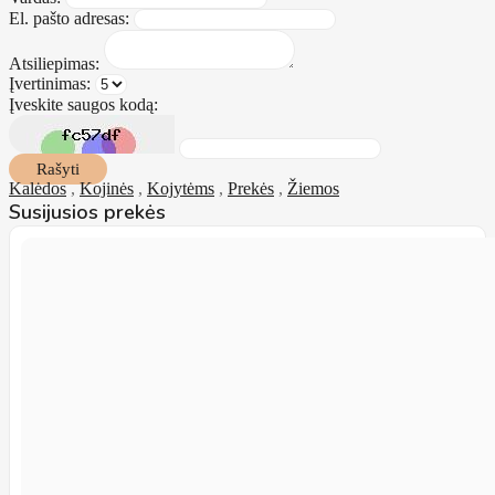
El. pašto adresas:
Atsiliepimas:
Įvertinimas:
Įveskite saugos kodą:
Rašyti
Kalėdos
,
Kojinės
,
Kojytėms
,
Prekės
,
Žiemos
Susijusios prekės