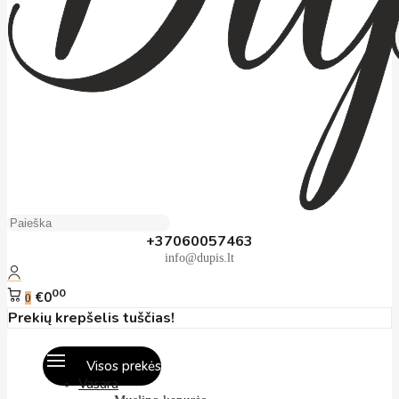
+37060057463
info@dupis.lt
00
€0
0
Prekių krepšelis tuščias!
Visos prekės
Vasara