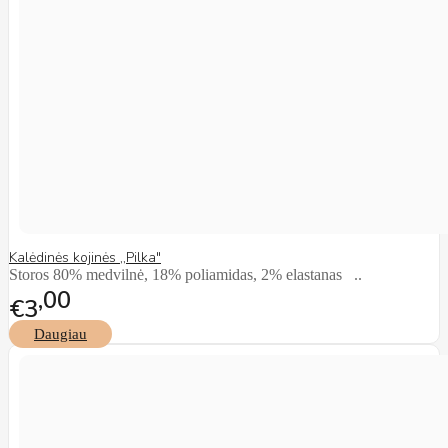
Kalėdinės kojinės ,,Pilka"
Storos 80% medvilnė, 18% poliamidas, 2% elastanas ..
00
€3
Daugiau