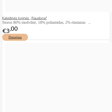
Kalėdinės kojinės ,,Raudona"
Storos 80% medvilnė, 18% poliamidas, 2% elastanas ..
00
€3
Daugiau