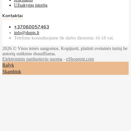
Užsakymų istorija
Kontaktai
+37060057463
info@dupis.lt
Telefonu konsultuojame tik darbo dienomis 16-18 val.
2026 © Visos teisės saugomos. Kopijuoti, platinti svetainės turinį be
autorių sutikimo draudžiama.
Elektroninių parduotuvių nuoma
-
eShoprent.com
Rašyk
Skambink