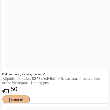
Kaklaskarė ,,Kalėdų senelis"
Kilpinis trikotažas: 92 % medvilnė, 8 % elastanas Piešinys- lino
drobė Nešiojama iš abiejų pus..
50
€3