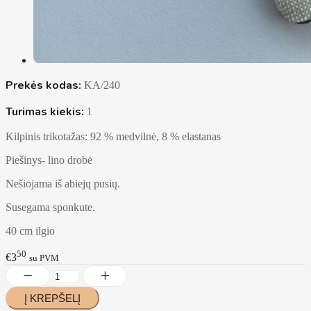
Prekės kodas:
KA/240
Turimas kiekis:
1
Kilpinis trikotažas: 92 % medvilnė, 8 % elastanas
Piešinys- lino drobė
Nešiojama iš abiejų pusių.
Susegama sponkute.
40 cm ilgio
50
€3
su PVM