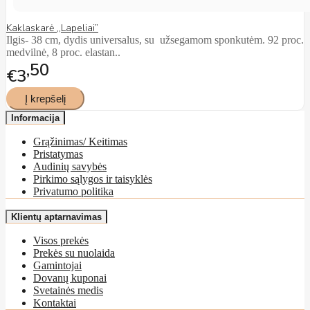
Kaklaskarė ,,Lapeliai”
Ilgis- 38 cm, dydis universalus, su užsegamom sponkutėm. 92 proc.
medvilnė, 8 proc. elastan..
50
€3
Informacija
Grąžinimas/ Keitimas
Pristatymas
Audinių savybės
Pirkimo sąlygos ir taisyklės
Privatumo politika
Klientų aptarnavimas
Visos prekės
Prekės su nuolaida
Gamintojai
Dovanų kuponai
Svetainės medis
Kontaktai