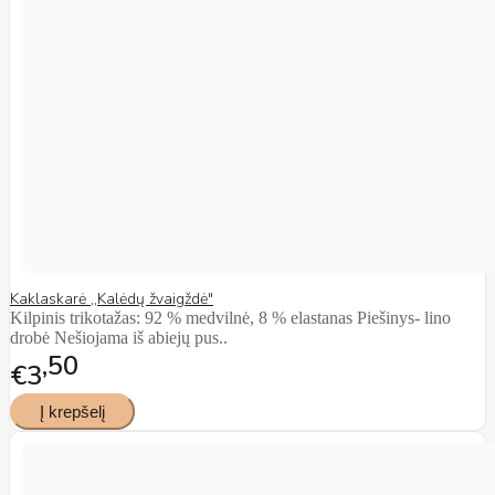
Kaklaskarė ,,Kalėdų žvaigždė"
Kilpinis trikotažas: 92 % medvilnė, 8 % elastanas Piešinys- lino
drobė Nešiojama iš abiejų pus..
50
€3