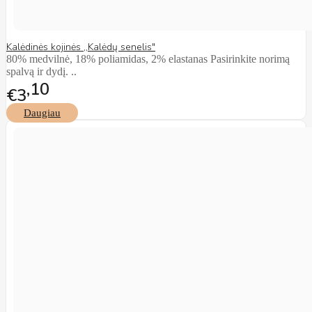
Kalėdinės kojinės ,,Kalėdų senelis"
80% medvilnė, 18% poliamidas, 2% elastanas Pasirinkite norimą
spalvą ir dydį. ..
10
€3
Daugiau