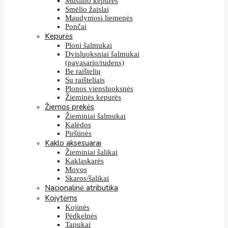
Muslino kepurės
Smėlio žaislai
Maudymosi liemenės
Pončai
Kepurės
Ploni šalmukai
Dvisluoksniai šalmukai
(pavasario/rudens)
Be raištelių
Su raišteliais
Plonos viensluoksnės
Žieminės kepurės
Žiemos prekės
Žieminiai šalmukai
Kalėdos
Pirštinės
Kaklo aksesuarai
Žieminiai šalikai
Kaklaskarės
Movos
Skaros/šalikai
Nacionalinė atributika
Kojytėms
Kojinės
Pėdkelnės
Tapukai