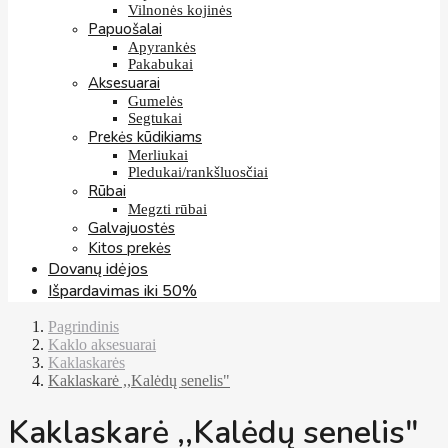
Vilnonės kojinės
Papuošalai
Apyrankės
Pakabukai
Aksesuarai
Gumelės
Segtukai
Prekės kūdikiams
Merliukai
Pledukai/rankšluosčiai
Rūbai
Megzti rūbai
Galvajuostės
Kitos prekės
Dovanų idėjos
Išpardavimas iki 50%
Pagrindinis
Kaklo aksesuarai
Kaklaskarės
Kaklaskarė ,,Kalėdų senelis"
Kaklaskarė ,,Kalėdų senelis"