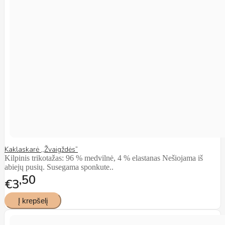
Kaklaskarė ,,Žvaigždės”
Kilpinis trikotažas: 96 % medvilnė, 4 % elastanas Nešiojama iš
abiejų pusių. Susegama sponkute..
50
€3