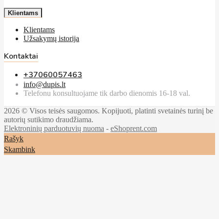
Klientams
Klientams
Užsakymų istorija
Kontaktai
+37060057463
info@dupis.lt
Telefonu konsultuojame tik darbo dienomis 16-18 val.
2026 © Visos teisės saugomos. Kopijuoti, platinti svetainės turinį be
autorių sutikimo draudžiama.
Elektroninių parduotuvių nuoma
-
eShoprent.com
Rašyk
Skambink