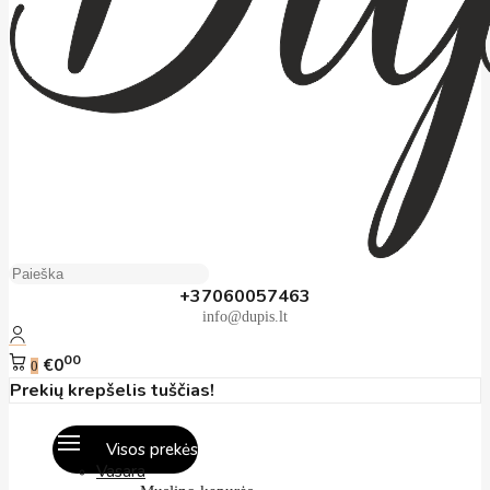
+37060057463
info@dupis.lt
00
€0
0
Prekių krepšelis tuščias!
Visos prekės
Vasara