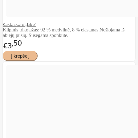
Kaklaskarė ,,Like"
Kilpinis trikotažas: 92 % medvilnė, 8 % elastanas Nešiojama iš
abiejų pusių. Susegama sponkute..
50
€3