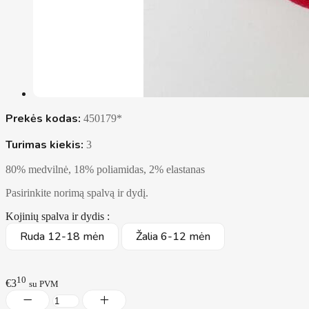
Prekės kodas:
450179*
Turimas kiekis:
3
80% medvilnė, 18% poliamidas, 2% elastanas
Pasirinkite norimą spalvą ir dydį.
Kojinių spalva ir dydis :
Ruda 12-18 mėn
Žalia 6-12 mėn
10
€3
su PVM