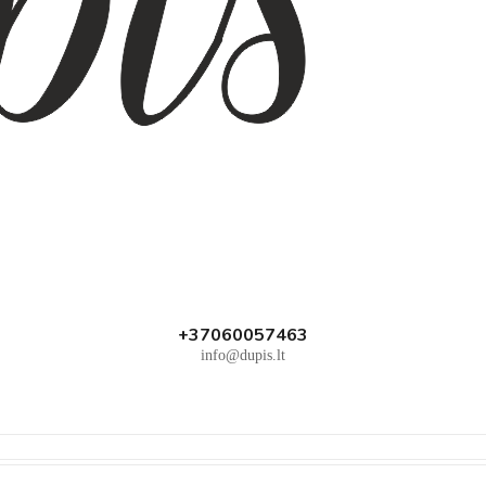
+37060057463
info@dupis.lt