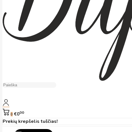
00
€0
0
Prekių krepšelis tuščias!