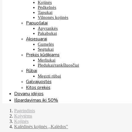
Kojinės
Pėdkelnės
Tapukai
Vilnonės kojinės
Papuošalai
Apyrankės
Pakabukai
Aksesuarai
Gumelės
Segtukai
Prekės kūdikiams
Merliukai
Pledukai/rankšluosčiai
Rūbai
Megzti rūbai
Galvajuostės
Kitos prekės
Dovanų idėjos
Išpardavimas iki 50%
Pagrindinis
Kojytėms
Kojinės
Kalėdinės kojinės ,,Kalėdos"