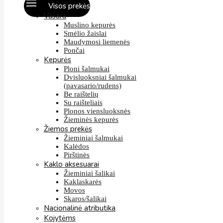
Visos prekės
Vasara
Muslino kepurės
Smėlio žaislai
Maudymosi liemenės
Pončai
Kepurės
Ploni šalmukai
Dvisluoksniai šalmukai
(pavasario/rudens)
Be raištelių
Su raišteliais
Plonos viensluoksnės
Žieminės kepurės
Žiemos prekės
Žieminiai šalmukai
Kalėdos
Pirštinės
Kaklo aksesuarai
Žieminiai šalikai
Kaklaskarės
Movos
Skaros/šalikai
Nacionalinė atributika
Kojytėms