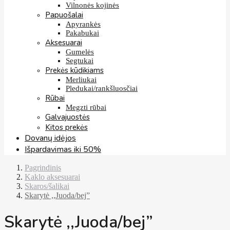
Vilnonės kojinės
Papuošalai
Apyrankės
Pakabukai
Aksesuarai
Gumelės
Segtukai
Prekės kūdikiams
Merliukai
Pledukai/rankšluosčiai
Rūbai
Megzti rūbai
Galvajuostės
Kitos prekės
Dovanų idėjos
Išpardavimas iki 50%
Pagrindinis
Kaklo aksesuarai
Skaros/šalikai
Skarytė ,,Juoda/bej”
Skarytė ,,Juoda/bej”