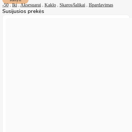
-50
,
Iki
,
Aksesuarai
,
Kaklo
,
Skaros/šalikai
,
Išpardavimas
Susijusios prekės