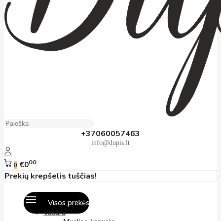
+37060057463
info@dupis.lt
00
€0
0
Prekių krepšelis tuščias!
Visos prekės
Vasara