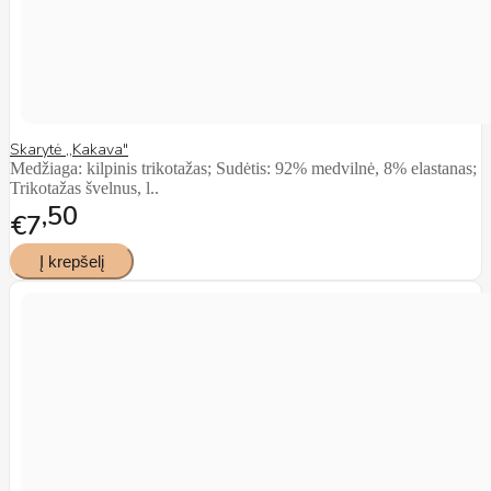
Skarytė ,,Kakava"
Medžiaga: kilpinis trikotažas; Sudėtis: 92% medvilnė, 8% elastanas;
Trikotažas švelnus, l..
50
€7