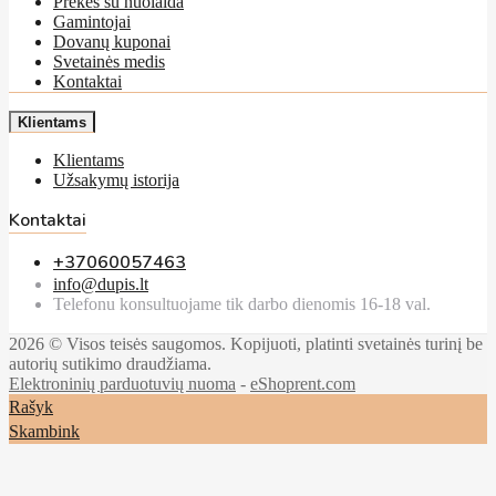
Prekės su nuolaida
Gamintojai
Dovanų kuponai
Svetainės medis
Kontaktai
Klientams
Klientams
Užsakymų istorija
Kontaktai
+37060057463
info@dupis.lt
Telefonu konsultuojame tik darbo dienomis 16-18 val.
2026 © Visos teisės saugomos. Kopijuoti, platinti svetainės turinį be
autorių sutikimo draudžiama.
Elektroninių parduotuvių nuoma
-
eShoprent.com
Rašyk
Skambink