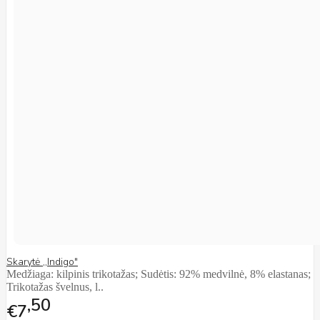
Skarytė ,,Indigo"
Medžiaga: kilpinis trikotažas; Sudėtis: 92% medvilnė, 8% elastanas;
Trikotažas švelnus, l..
50
€7