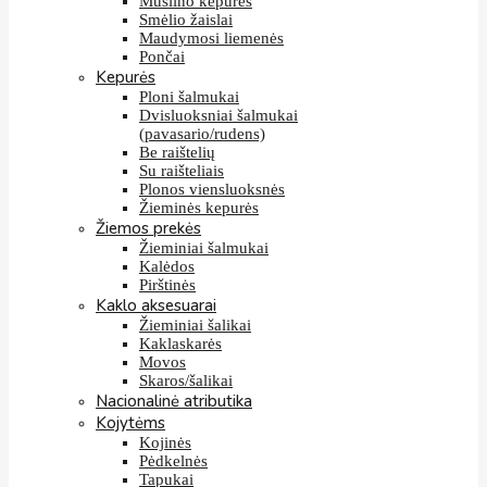
Muslino kepurės
Smėlio žaislai
Maudymosi liemenės
Pončai
Kepurės
Ploni šalmukai
Dvisluoksniai šalmukai
(pavasario/rudens)
Be raištelių
Su raišteliais
Plonos viensluoksnės
Žieminės kepurės
Žiemos prekės
Žieminiai šalmukai
Kalėdos
Pirštinės
Kaklo aksesuarai
Žieminiai šalikai
Kaklaskarės
Movos
Skaros/šalikai
Nacionalinė atributika
Kojytėms
Kojinės
Pėdkelnės
Tapukai