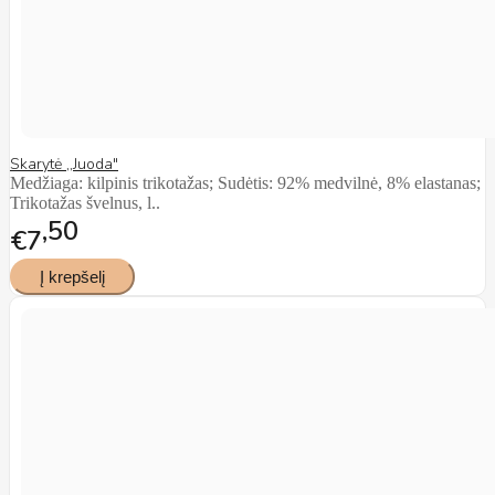
Skarytė ,,Juoda"
Medžiaga: kilpinis trikotažas; Sudėtis: 92% medvilnė, 8% elastanas;
Trikotažas švelnus, l..
50
€7