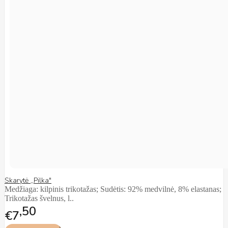
Skarytė ,,Pilka"
Medžiaga: kilpinis trikotažas; Sudėtis: 92% medvilnė, 8% elastanas;
Trikotažas švelnus, l..
50
€7