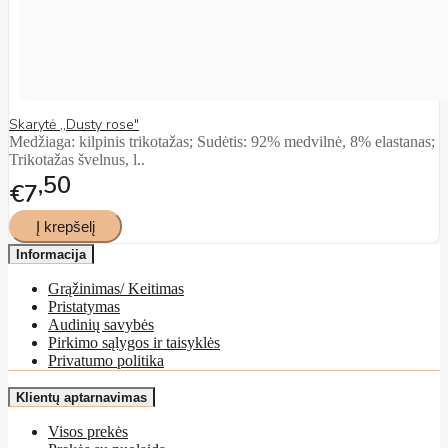
Skarytė ,,Dusty rose"
Medžiaga: kilpinis trikotažas; Sudėtis: 92% medvilnė, 8% elastanas;
Trikotažas švelnus, l..
50
€7
Informacija
Grąžinimas/ Keitimas
Pristatymas
Audinių savybės
Pirkimo sąlygos ir taisyklės
Privatumo politika
Klientų aptarnavimas
Visos prekės