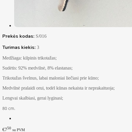
Prekės kodas:
S/016
Turimas kiekis:
3
Medžiaga: kilpinis trikotažas;
Sudėtis: 92% medvilnė, 8% elastanas;
Trikotažas švelnus, labai maloniai liečiasi prie kūno;
Medvilnė pralaidi orui, todėl kūnas nekaista ir neprakaituoja;
Lengvai skalbiasi, gerai lyginasi;
80 cm.
50
€7
su PVM