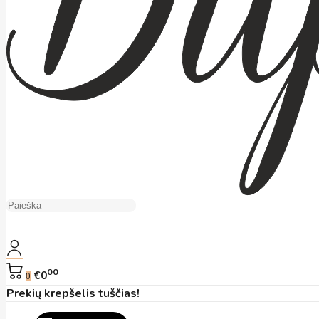
00
€0
0
Prekių krepšelis tuščias!