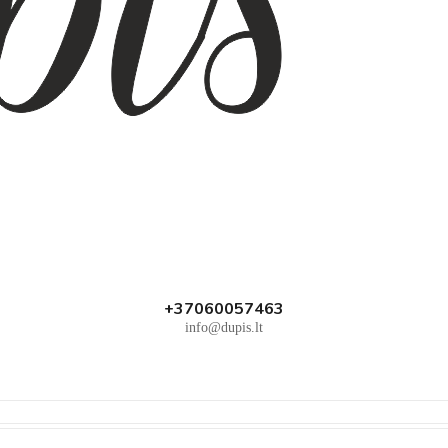
+37060057463
info@dupis.lt