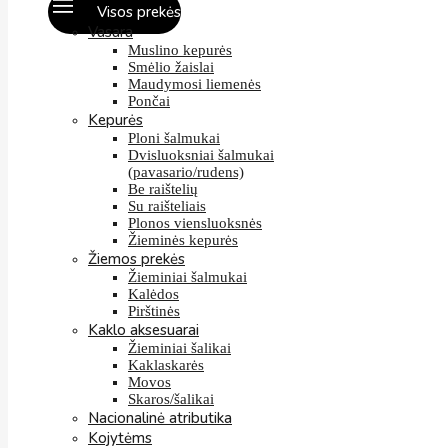
Visos prekės
Vasara
Muslino kepurės
Smėlio žaislai
Maudymosi liemenės
Pončai
Kepurės
Ploni šalmukai
Dvisluoksniai šalmukai
(pavasario/rudens)
Be raištelių
Su raišteliais
Plonos viensluoksnės
Žieminės kepurės
Žiemos prekės
Žieminiai šalmukai
Kalėdos
Pirštinės
Kaklo aksesuarai
Žieminiai šalikai
Kaklaskarės
Movos
Skaros/šalikai
Nacionalinė atributika
Kojytėms