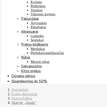
Kojinės
Pėdkelnės
Tapukai
Vilnonės kojinės
Papuošalai
Apyrankės
Pakabukai
Aksesuarai
Gumelės
Segtukai
Prekės kūdikiams
Merliukai
Pledukai/rankšluosčiai
Rūbai
Megzti rūbai
Galvajuostės
Kitos prekės
Dovanų idėjos
Išpardavimas iki 50%
Pagrindinis
Kaklo aksesuarai
Skaros/šalikai
Skarytė ,,Juoda"