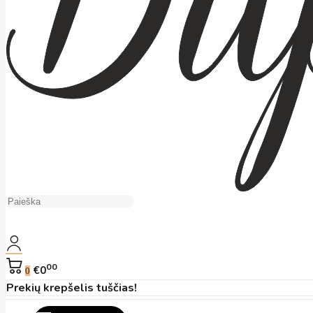
00
€0
0
Prekių krepšelis tuščias!