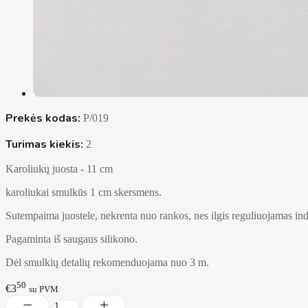
Prekės kodas:
P/019
Turimas kiekis:
2
Karoliukų juosta - 11 cm
karoliukai smulkūs 1 cm skersmens.
Sutempaima juostele, nekrenta nuo rankos, nes ilgis reguliuojamas ind
Pagaminta iš saugaus silikono.
Dėl smulkių detalių rekomenduojama nuo 3 m.
50
€3
su PVM