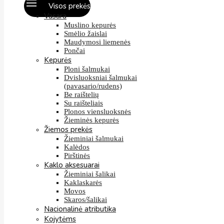
Visos prekės
Vasara
Muslino kepurės
Smėlio žaislai
Maudymosi liemenės
Pončai
Kepurės
Ploni šalmukai
Dvisluoksniai šalmukai
(pavasario/rudens)
Be raištelių
Su raišteliais
Plonos viensluoksnės
Žieminės kepurės
Žiemos prekės
Žieminiai šalmukai
Kalėdos
Pirštinės
Kaklo aksesuarai
Žieminiai šalikai
Kaklaskarės
Movos
Skaros/šalikai
Nacionalinė atributika
Kojytėms