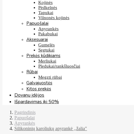
Kojinės
Pėdkelnės
Tapukai
Vilnonės kojinės
Papuošalai
Apyrankės
Pakabukai
Aksesuarai
Gumelės
Segtukai
Prekės kūdikiams
Merliukai
Pledukai/rankšluosčiai
Rūbai
Megzti rūbai
Galvajuostės
Kitos prekės
Dovanų idėjos
Išpardavimas iki 50%
Pagrindinis
Papuošalai
Apyrankės
Silikoninių karoliukų apyrankė ,,žalia"