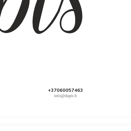
+37060057463
info@dupis.lt