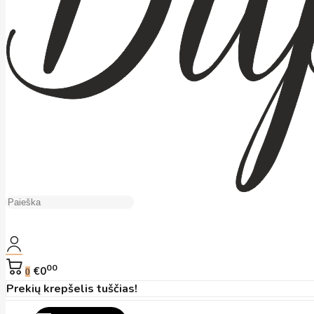
00
€0
0
Prekių krepšelis tuščias!