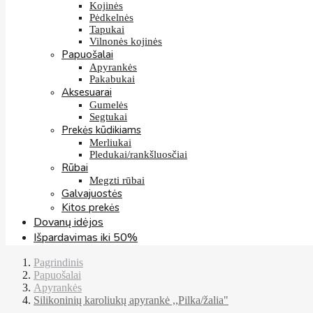
Kojinės
Pėdkelnės
Tapukai
Vilnonės kojinės
Papuošalai
Apyrankės
Pakabukai
Aksesuarai
Gumelės
Segtukai
Prekės kūdikiams
Merliukai
Pledukai/rankšluosčiai
Rūbai
Megzti rūbai
Galvajuostės
Kitos prekės
Dovanų idėjos
Išpardavimas iki 50%
Pagrindinis
Papuošalai
Apyrankės
Silikoninių karoliukų apyrankė ,,Pilka/žalia"