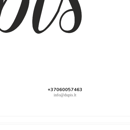
+37060057463
info@dupis.lt