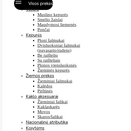
Visos prekės
Vasara
Muslino kepurės
Smėlio žaislai
Maudymosi liemenės
Pončai
Kepurės
Ploni šalmukai
Dvisluoksniai šalmukai
(pavasario/rudens)
Be raištelių
Su raišteliais
Plonos viensluoksnės
Žieminės kepurės
Žiemos prekės
Žieminiai šalmukai
Kalėdos
Pirštinės
Kaklo aksesuarai
Žieminiai šalikai
Kaklaskarės
Movos
Skaros/šalikai
Nacionalinė atributika
Kojytėms