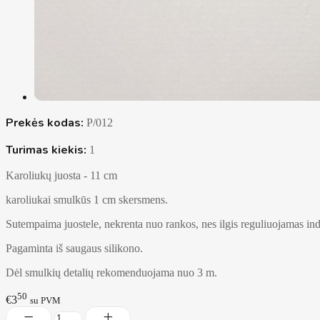
Prekės kodas:
P/012
Turimas kiekis:
1
Karoliukų juosta - 11 cm
karoliukai smulkūs 1 cm skersmens.
Sutempaima juostele, nekrenta nuo rankos, nes ilgis reguliuojamas ind
Pagaminta iš saugaus silikono.
Dėl smulkių detalių rekomenduojama nuo 3 m.
50
€3
su PVM