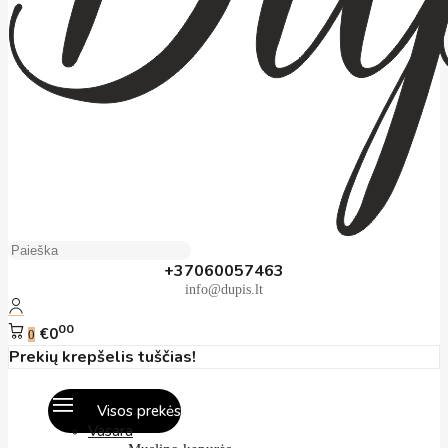
+37060057463
info@dupis.lt
00
€0
0
Prekių krepšelis tuščias!
Visos prekės
Vasara