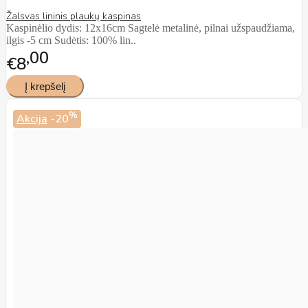
Žalsvas lininis plaukų kaspinas
Kaspinėlio dydis: 12x16cm Sagtelė metalinė, pilnai užspaudžiama,
ilgis -5 cm Sudėtis: 100% lin..
00
€8
%
Akcija
-20