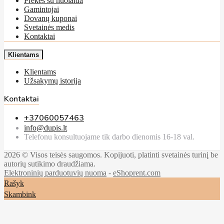
Prekės su nuolaida
Gamintojai
Dovanų kuponai
Svetainės medis
Kontaktai
Klientams
Klientams
Užsakymų istorija
Kontaktai
+37060057463
info@dupis.lt
Telefonu konsultuojame tik darbo dienomis 16-18 val.
2026 © Visos teisės saugomos. Kopijuoti, platinti svetainės turinį be
autorių sutikimo draudžiama.
Elektroninių parduotuvių nuoma
-
eShoprent.com
Rašyk
Skambink