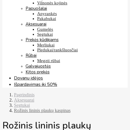
Vilnonės kojinės
Papuošalai
Apyrankės
Pakabukai
Aksesuarai
Gumelės
Segtukai
Prekės kūdikiams
Merliukai
Pledukai/rankšluosčiai
Rūbai
Megzti rūbai
Galvajuostės
Kitos prekės
Dovanų idėjos
Išpardavimas iki 50%
Pagrindinis
Aksesuarai
Segtukai
Rožinis lininis plaukų kaspinas
Rožinis lininis plaukų