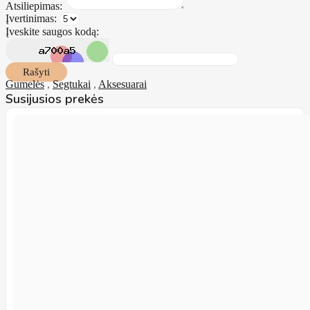
Atsiliepimas:
Įvertinimas:
Įveskite saugos kodą:
Rašyti
Gumelės
,
Segtukai
,
Aksesuarai
Susijusios prekės