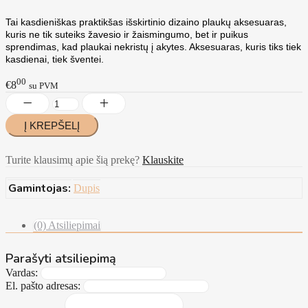
Tai kasdieniškas praktikšas išskirtinio dizaino plaukų aksesuaras,
kuris ne tik suteiks žavesio ir žaismingumo, bet ir puikus
sprendimas, kad plaukai nekristų į akytes. Aksesuaras, kuris tiks tiek
kasdienai, tiek šventei.
00
€8
su PVM
Turite klausimų apie šią prekę?
Klauskite
Gamintojas:
Dupis
(0) Atsiliepimai
Parašyti atsiliepimą
Vardas:
El. pašto adresas: