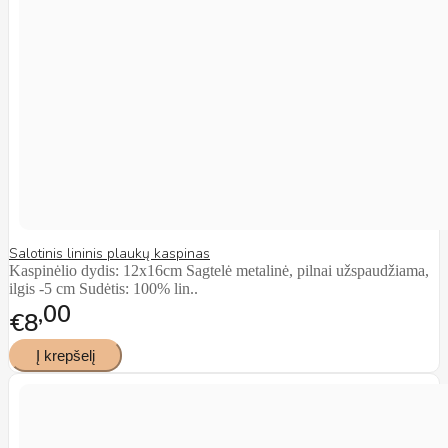
Salotinis lininis plaukų kaspinas
Kaspinėlio dydis: 12x16cm Sagtelė metalinė, pilnai užspaudžiama,
ilgis -5 cm Sudėtis: 100% lin..
00
€8