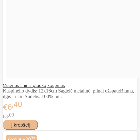
Mėlynas lininis plaukų kaspinas
Kaspinėlio dydis: 12x16cm Sagtelė metalinė, pilnai užspaudžiama,
ilgis -5 cm Sudėtis: 100% lin..
40
€6
00
€8
%
Akcija
-20