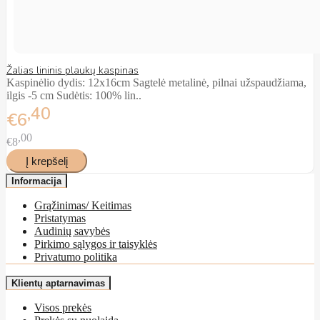
Žalias lininis plaukų kaspinas
Kaspinėlio dydis: 12x16cm Sagtelė metalinė, pilnai užspaudžiama,
ilgis -5 cm Sudėtis: 100% lin..
40
€6
00
€8
Informacija
Grąžinimas/ Keitimas
Pristatymas
Audinių savybės
Pirkimo sąlygos ir taisyklės
Privatumo politika
Klientų aptarnavimas
Visos prekės