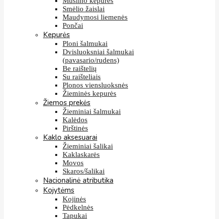
Muslino kepurės
Smėlio žaislai
Maudymosi liemenės
Pončai
Kepurės
Ploni šalmukai
Dvisluoksniai šalmukai
(pavasario/rudens)
Be raištelių
Su raišteliais
Plonos viensluoksnės
Žieminės kepurės
Žiemos prekės
Žieminiai šalmukai
Kalėdos
Pirštinės
Kaklo aksesuarai
Žieminiai šalikai
Kaklaskarės
Movos
Skaros/šalikai
Nacionalinė atributika
Kojytėms
Kojinės
Pėdkelnės
Tapukai