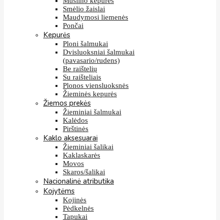
Muslino kepurės
Smėlio žaislai
Maudymosi liemenės
Pončai
Kepurės
Ploni šalmukai
Dvisluoksniai šalmukai
(pavasario/rudens)
Be raištelių
Su raišteliais
Plonos viensluoksnės
Žieminės kepurės
Žiemos prekės
Žieminiai šalmukai
Kalėdos
Pirštinės
Kaklo aksesuarai
Žieminiai šalikai
Kaklaskarės
Movos
Skaros/šalikai
Nacionalinė atributika
Kojytėms
Kojinės
Pėdkelnės
Tapukai