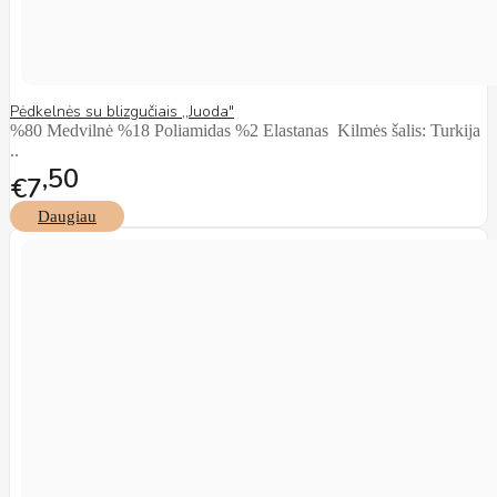
Pėdkelnės su blizgučiais ,,Juoda"
%80 Medvilnė %18 Poliamidas %2 Elastanas Kilmės šalis: Turkija
..
50
€7
Daugiau