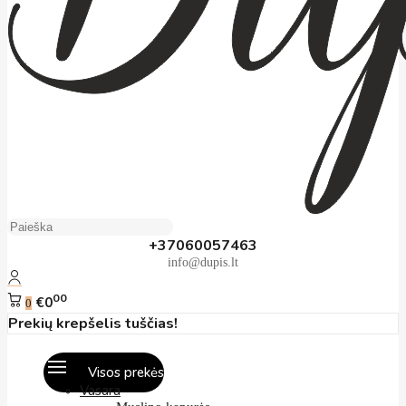
+37060057463
info@dupis.lt
00
€0
0
Prekių krepšelis tuščias!
Visos prekės
Vasara