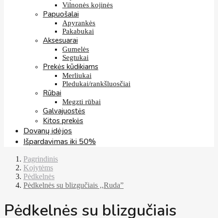
Vilnonės kojinės
Papuošalai
Apyrankės
Pakabukai
Aksesuarai
Gumelės
Segtukai
Prekės kūdikiams
Merliukai
Pledukai/rankšluosčiai
Rūbai
Megzti rūbai
Galvajuostės
Kitos prekės
Dovanų idėjos
Išpardavimas iki 50%
Pagrindinis
Kojytėms
Pėdkelnės
Pėdkelnės su blizgučiais ,,Ruda”
Pėdkelnės su blizgučiais