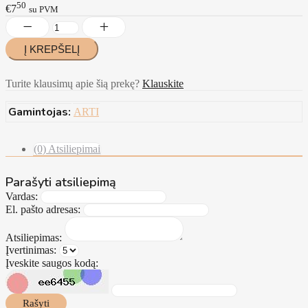
50
€7
su PVM
Turite klausimų apie šią prekę?
Klauskite
Gamintojas:
ARTI
(0) Atsiliepimai
Parašyti atsiliepimą
Vardas:
El. pašto adresas:
Atsiliepimas:
Įvertinimas:
Įveskite saugos kodą:
Rašyti