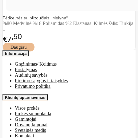
Pėdkelnės su blizgučiais ,,Mėlyna"
%80 Medvilnė %18 Poliamidas %2 Elastanas Kilmės šalis: Turkija
..
50
€7
Daugiau
Informacija
Grąžinimas/ Keitimas
Pristatymas
Audinių savybės
Pirkimo sąlygos ir taisyklės
Privatumo politika
Klientų aptarnavimas
Visos prekės
Prekės su nuolaida
Gamintojai
Dovanų kuponai
Svetainės medis
Kontaktai