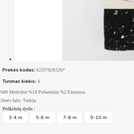
Prekės kodas:
62297828326*
Turimas kiekis:
4
%80 Medvilnė %18 Poliamidas %2 Elastanas
ilmės šalis: Turkija
Pėdkelnių dydis :
3-4 m
5-6 m
7-8 m
9-10 m