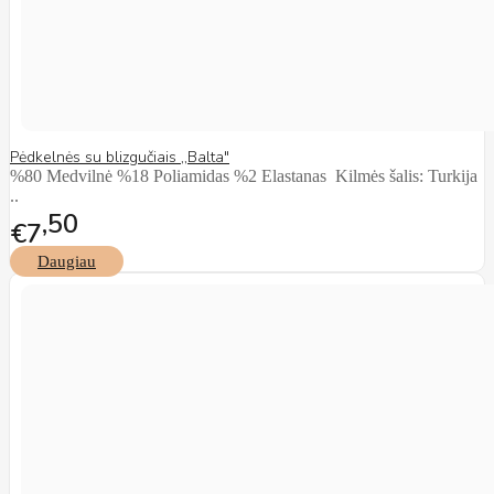
Pėdkelnės su blizgučiais ,,Balta"
%80 Medvilnė %18 Poliamidas %2 Elastanas Kilmės šalis: Turkija
..
50
€7
Daugiau