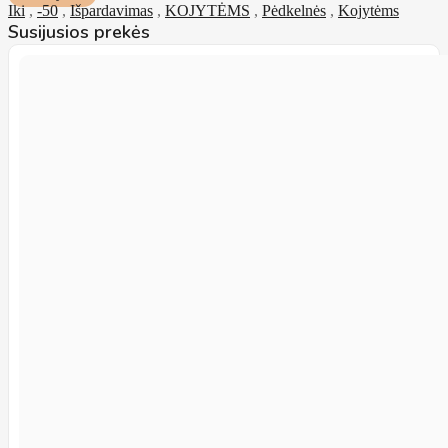
Iki
,
-50
,
Išpardavimas
,
KOJYTĖMS
,
Pėdkelnės
,
Kojytėms
Susijusios prekės