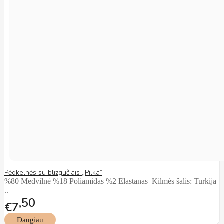
Pėdkelnės su blizgučiais ,,Pilka”
%80 Medvilnė %18 Poliamidas %2 Elastanas Kilmės šalis: Turkija
..
50
€7
Daugiau