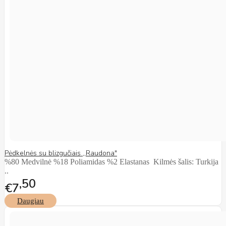
Pėdkelnės su blizgučiais ,,Raudona"
%80 Medvilnė %18 Poliamidas %2 Elastanas Kilmės šalis: Turkija
..
50
€7
Daugiau