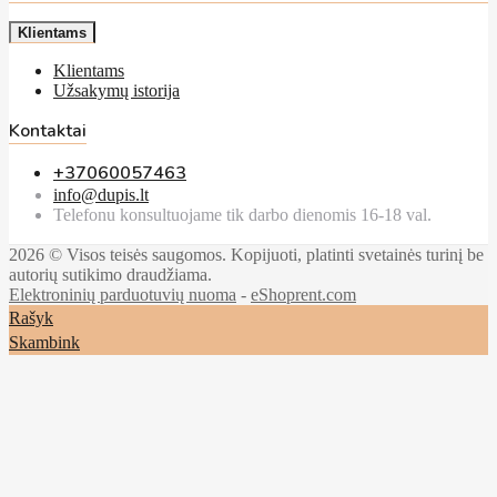
Klientams
Klientams
Užsakymų istorija
Kontaktai
+37060057463
info@dupis.lt
Telefonu konsultuojame tik darbo dienomis 16-18 val.
2026 © Visos teisės saugomos. Kopijuoti, platinti svetainės turinį be
autorių sutikimo draudžiama.
Elektroninių parduotuvių nuoma
-
eShoprent.com
Rašyk
Skambink