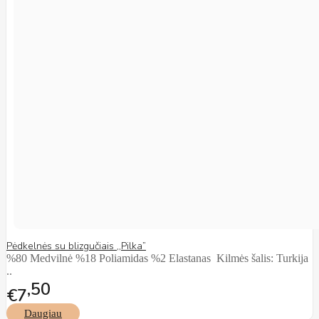
Pėdkelnės su blizgučiais ,,Pilka”
%80 Medvilnė %18 Poliamidas %2 Elastanas Kilmės šalis: Turkija
..
50
€7
Daugiau