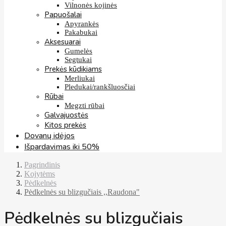
Vilnonės kojinės
Papuošalai
Apyrankės
Pakabukai
Aksesuarai
Gumelės
Segtukai
Prekės kūdikiams
Merliukai
Pledukai/rankšluosčiai
Rūbai
Megzti rūbai
Galvajuostės
Kitos prekės
Dovanų idėjos
Išpardavimas iki 50%
Pagrindinis
Kojytėms
Pėdkelnės
Pėdkelnės su blizgučiais ,,Raudona"
Pėdkelnės su blizgučiais