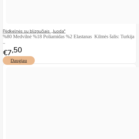
Pėdkelnės su blizgučiais ,,Juoda"
%80 Medvilnė %18 Poliamidas %2 Elastanas Kilmės šalis: Turkija
..
50
€7
Daugiau