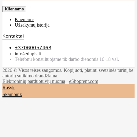
Klientams
Klientams
Užsakymų istorija
Kontaktai
+37060057463
info@dupis.lt
Telefonu konsultuojame tik darbo dienomis 16-18 val.
2026 © Visos teisės saugomos. Kopijuoti, platinti svetainės turinį be
autorių sutikimo draudžiama.
Elektroninių parduotuvių nuoma
-
eShoprent.com
Rašyk
Skambink