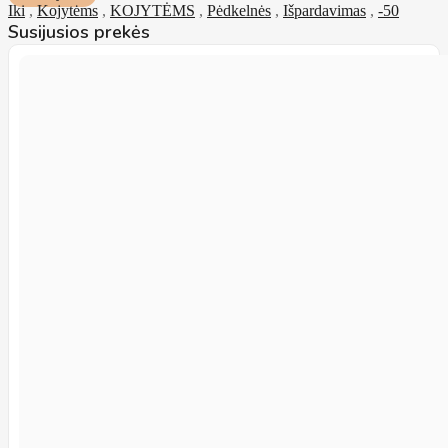
Iki
,
Kojytėms
,
KOJYTĖMS
,
Pėdkelnės
,
Išpardavimas
,
-50
Susijusios prekės