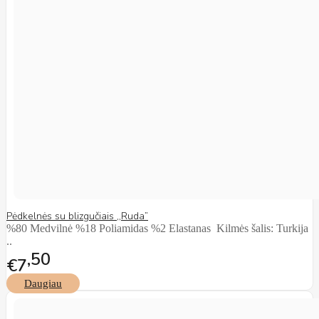
Pėdkelnės su blizgučiais ,,Ruda”
%80 Medvilnė %18 Poliamidas %2 Elastanas Kilmės šalis: Turkija
..
50
€7
Daugiau