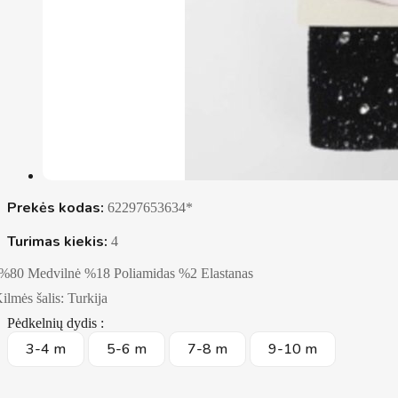
Prekės kodas:
62297653634*
Turimas kiekis:
4
%80 Medvilnė %18 Poliamidas %2 Elastanas
ilmės šalis: Turkija
Pėdkelnių dydis :
3-4 m
5-6 m
7-8 m
9-10 m