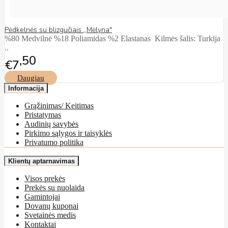
Pėdkelnės su blizgučiais ,,Mėlyna"
%80 Medvilnė %18 Poliamidas %2 Elastanas Kilmės šalis: Turkija
..
50
€7
Daugiau
Informacija
Grąžinimas/ Keitimas
Pristatymas
Audinių savybės
Pirkimo sąlygos ir taisyklės
Privatumo politika
Klientų aptarnavimas
Visos prekės
Prekės su nuolaida
Gamintojai
Dovanų kuponai
Svetainės medis
Kontaktai