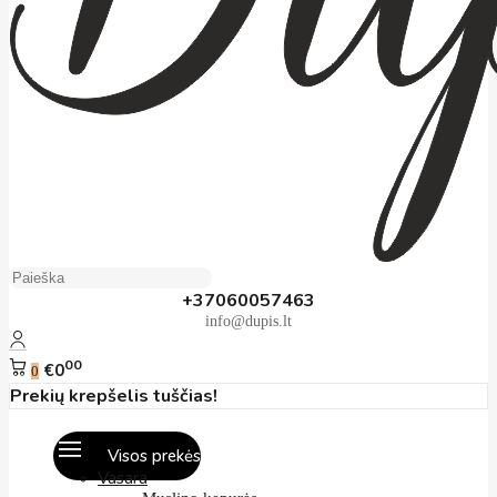
+37060057463
info@dupis.lt
00
€0
0
Prekių krepšelis tuščias!
Visos prekės
Vasara