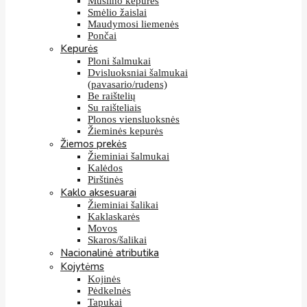
Muslino kepurės
Smėlio žaislai
Maudymosi liemenės
Pončai
Kepurės
Ploni šalmukai
Dvisluoksniai šalmukai
(pavasario/rudens)
Be raištelių
Su raišteliais
Plonos viensluoksnės
Žieminės kepurės
Žiemos prekės
Žieminiai šalmukai
Kalėdos
Pirštinės
Kaklo aksesuarai
Žieminiai šalikai
Kaklaskarės
Movos
Skaros/šalikai
Nacionalinė atributika
Kojytėms
Kojinės
Pėdkelnės
Tapukai