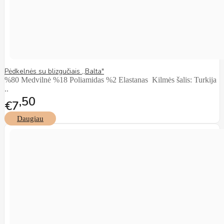
Pėdkelnės su blizgučiais ,,Balta"
%80 Medvilnė %18 Poliamidas %2 Elastanas Kilmės šalis: Turkija
..
50
€7
Daugiau