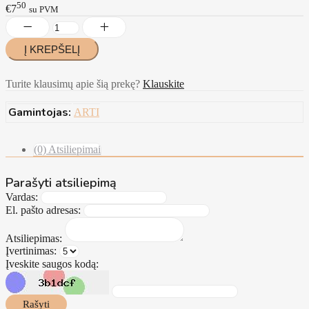
50
€7
su PVM
Turite klausimų apie šią prekę?
Klauskite
Gamintojas:
ARTI
(0) Atsiliepimai
Parašyti atsiliepimą
Vardas:
El. pašto adresas:
Atsiliepimas:
Įvertinimas:
Įveskite saugos kodą:
Rašyti