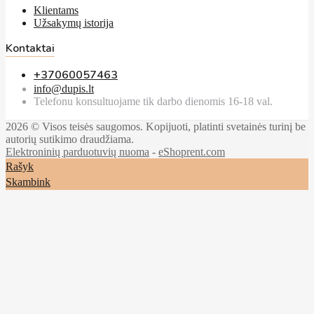
Klientams
Užsakymų istorija
Kontaktai
+37060057463
info@dupis.lt
Telefonu konsultuojame tik darbo dienomis 16-18 val.
2026 © Visos teisės saugomos. Kopijuoti, platinti svetainės turinį be
autorių sutikimo draudžiama.
Elektroninių parduotuvių nuoma
-
eShoprent.com
Rašyk
Skambink