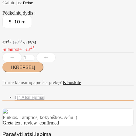
Gaintojas:
Defne
Pėdkelnių dydis :
9-10 m
45
90
€3
€6
su PVM
45
Sutaupote - €3
Turite klausimų apie šią prekę?
Klauskite
(1) Atsiliepimai
Puikios. Tamprios, kokybiškos. Ačiū :)
Greta
text_review_confirmed
Parašyti atsiliepimą