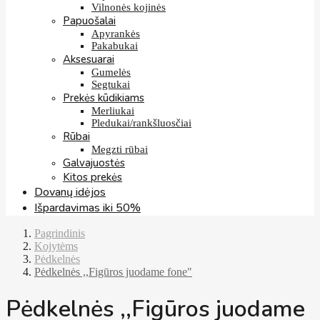
Vilnonės kojinės
Papuošalai
Apyrankės
Pakabukai
Aksesuarai
Gumelės
Segtukai
Prekės kūdikiams
Merliukai
Pledukai/rankšluosčiai
Rūbai
Megzti rūbai
Galvajuostės
Kitos prekės
Dovanų idėjos
Išpardavimas iki 50%
Pagrindinis
Kojytėms
Pėdkelnės
Pėdkelnės ,,Figūros juodame fone"
Pėdkelnės ,,Figūros juodame