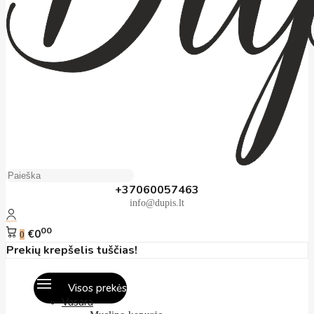
+37060057463
info@dupis.lt
00
€0
0
Prekių krepšelis tuščias!
Visos prekės
Vasara