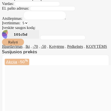
Vardas:
El. pašto adresas:
Atsiliepimas:
Įvertinimas:
Įveskite saugos kodą:
Rašyti
Išpardavimas
,
Iki
,
-70
,
-50
,
Kojytėms
,
Pėdkelnės
,
KOJYTĖMS
Susijusios prekės
%
Akcija
-50