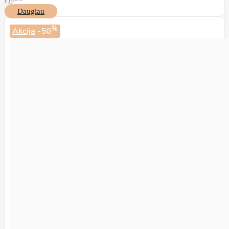
€6
Daugiau
%
Akcija
-50