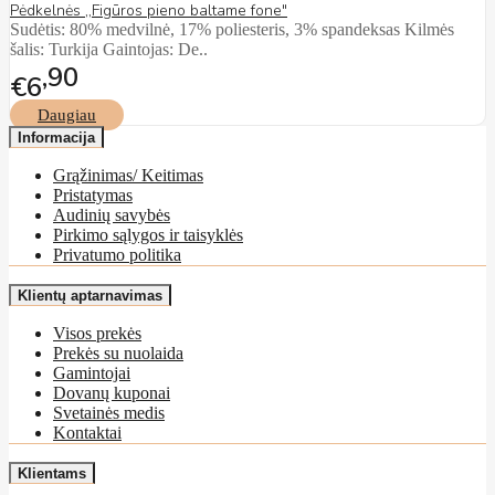
Pėdkelnės ,,Figūros pieno baltame fone"
Sudėtis: 80% medvilnė, 17% poliesteris, 3% spandeksas Kilmės
šalis: Turkija Gaintojas: De..
90
€6
Daugiau
Informacija
Grąžinimas/ Keitimas
Pristatymas
Audinių savybės
Pirkimo sąlygos ir taisyklės
Privatumo politika
Klientų aptarnavimas
Visos prekės
Prekės su nuolaida
Gamintojai
Dovanų kuponai
Svetainės medis
Kontaktai
Klientams