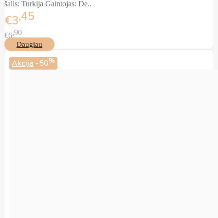
šalis: Turkija Gaintojas: De..
45
€3
90
€6
Daugiau
%
Akcija
-50