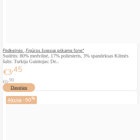
Pėdkelnės ,,Figūros šviesiai pilkame fone"
Sudėtis: 80% medvilnė, 17% poliesteris, 3% spandeksas Kilmės
šalis: Turkija Gaintojas: De..
45
€3
90
€6
Daugiau
%
Akcija
-50