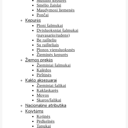
Muslino kepurės
Smėlio žaislai
Maudymosi liemenės
Pončai
Kepurės
Ploni šalmukai
Dvisluoksniai šalmukai
(pavasario/rudens)
Be raištelių
Su raišteliais
Plonos viensluoksnės
Žieminės kepurės
Žiemos prekės
Žieminiai šalmukai
Kalėdos
Pirštinės
Kaklo aksesuarai
Žieminiai šalikai
Kaklaskarės
Movos
Skaros/šalikai
Nacionalinė atributika
Kojytėms
Kojinės
Pėdkelnės
Tapukai