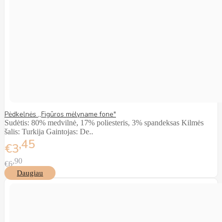
Pėdkelnės ,,Figūros mėlyname fone"
Sudėtis: 80% medvilnė, 17% poliesteris, 3% spandeksas Kilmės
šalis: Turkija Gaintojas: De..
45
€3
90
€6
Daugiau