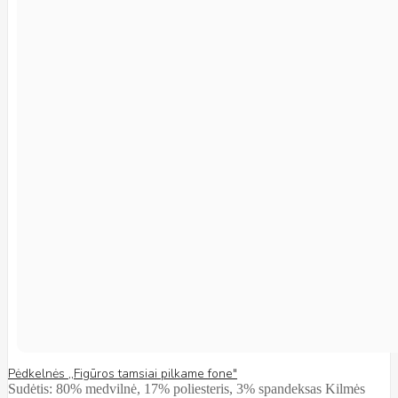
Pėdkelnės ,,Figūros tamsiai pilkame fone"
Sudėtis: 80% medvilnė, 17% poliesteris, 3% spandeksas Kilmės