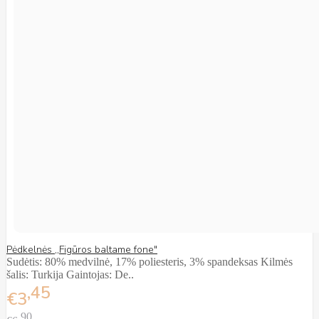
Pėdkelnės ,,Figūros baltame fone"
Sudėtis: 80% medvilnė, 17% poliesteris, 3% spandeksas Kilmės
šalis: Turkija Gaintojas: De..
45
€3
90