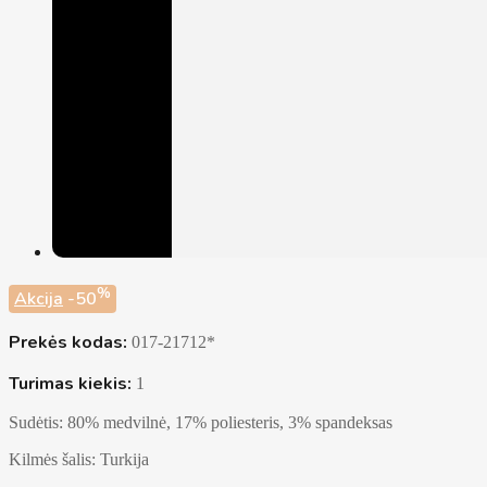
%
Akcija
-50
Prekės kodas:
017-21712*
Turimas kiekis:
1
Sudėtis: 80% medvilnė, 17% poliesteris, 3% spandeksas
Kilmės šalis: Turkija