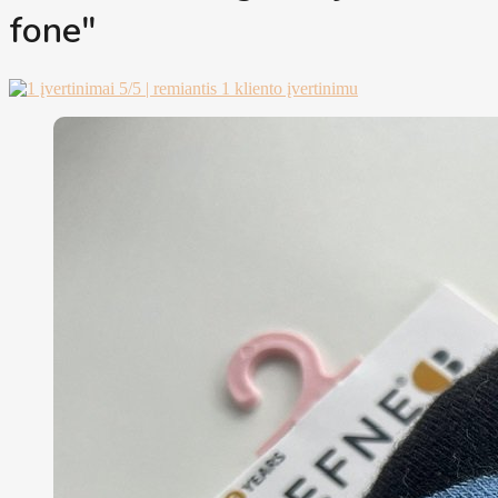
fone"
5
/5 | remiantis
1
kliento įvertinimu