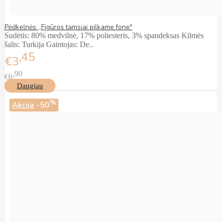
Pėdkelnės ,,Figūros tamsiai pilkame fone"
Sudėtis: 80% medvilnė, 17% poliesteris, 3% spandeksas Kilmės
šalis: Turkija Gaintojas: De..
45
€3
90
€6
Daugiau
%
Akcija
-50