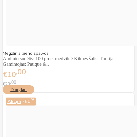
Megztinis pieno spalvos
Audinio sudėtis: 100 proc. medvilnė Kilmės šalis: Turkija
Gamintojas: Patique &..
00
€10
00
€20
Daugiau
%
Akcija
-50