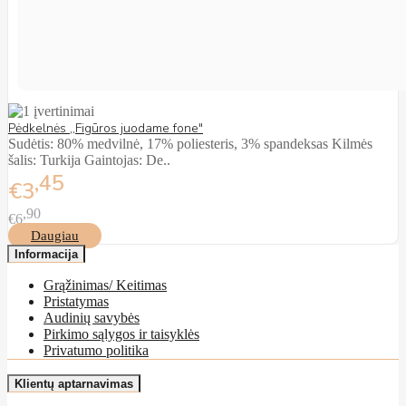
Pėdkelnės ,,Figūros juodame fone"
Sudėtis: 80% medvilnė, 17% poliesteris, 3% spandeksas Kilmės
šalis: Turkija Gaintojas: De..
45
€3
90
€6
Daugiau
Informacija
Grąžinimas/ Keitimas
Pristatymas
Audinių savybės
Pirkimo sąlygos ir taisyklės
Privatumo politika
Klientų aptarnavimas