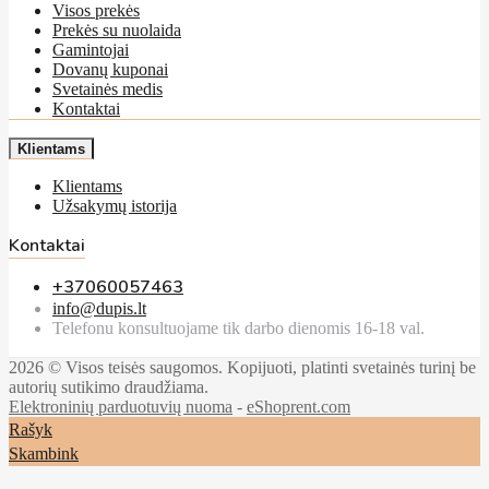
Visos prekės
Prekės su nuolaida
Gamintojai
Dovanų kuponai
Svetainės medis
Kontaktai
Klientams
Klientams
Užsakymų istorija
Kontaktai
+37060057463
info@dupis.lt
Telefonu konsultuojame tik darbo dienomis 16-18 val.
2026 © Visos teisės saugomos. Kopijuoti, platinti svetainės turinį be
autorių sutikimo draudžiama.
Elektroninių parduotuvių nuoma
-
eShoprent.com
Rašyk
Skambink