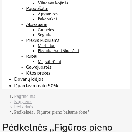
Vilnonės kojinės
Papuošalai
Apyrankės
Pakabukai
Aksesuarai
Gumelės
Segtukai
Prekės kūdikiams
Merliukai
Pledukai/rankšluosčiai
Rūbai
Megzti rūbai
Galvajuostės
Kitos prekės
Dovanų idėjos
Išpardavimas iki 50%
Pagrindinis
Kojytėms
Pėdkelnės
Pėdkelnės ,,Figūros pieno baltame fone"
Pėdkelnės ,,Figūros pieno