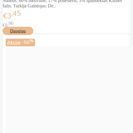
Sudėtis: 80% medvilnė, 17% poliesteris, 3% spandeksas Kilmės
šalis: Turkija Gaintojas: De..
45
€3
90
€6
Daugiau
%
Akcija
-50