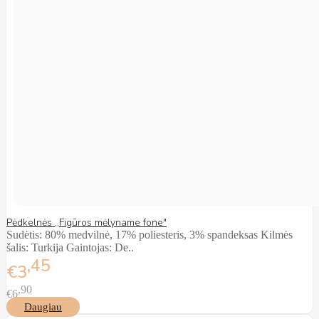
Pėdkelnės ,,Figūros mėlyname fone"
Sudėtis: 80% medvilnė, 17% poliesteris, 3% spandeksas Kilmės
šalis: Turkija Gaintojas: De..
45
€3
90
€6
Daugiau