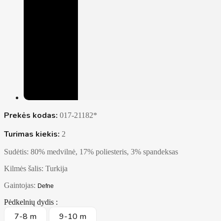
Prekės kodas:
017-21182*
Turimas kiekis:
2
Sudėtis: 80% medvilnė, 17% poliesteris, 3% spandeksas
Kilmės šalis: Turkija
Gaintojas:
Defne
Pėdkelnių dydis :
7-8 m
9-10 m