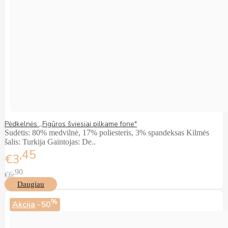
Pėdkelnės ,,Figūros šviesiai pilkame fone"
Sudėtis: 80% medvilnė, 17% poliesteris, 3% spandeksas Kilmės
šalis: Turkija Gaintojas: De..
45
€3
90
€6
Daugiau
%
Akcija
-50