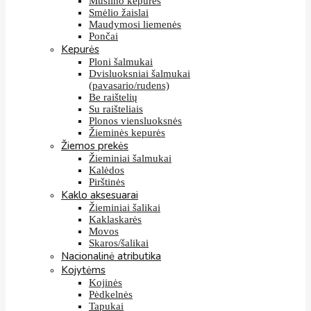
Muslino kepurės
Smėlio žaislai
Maudymosi liemenės
Pončai
Kepurės
Ploni šalmukai
Dvisluoksniai šalmukai
(pavasario/rudens)
Be raištelių
Su raišteliais
Plonos viensluoksnės
Žieminės kepurės
Žiemos prekės
Žieminiai šalmukai
Kalėdos
Pirštinės
Kaklo aksesuarai
Žieminiai šalikai
Kaklaskarės
Movos
Skaros/šalikai
Nacionalinė atributika
Kojytėms
Kojinės
Pėdkelnės
Tapukai