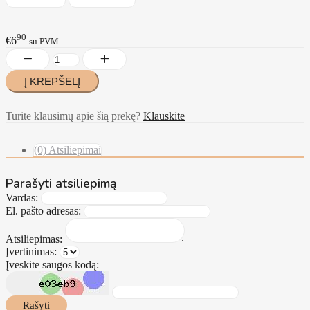
90
€6
su PVM
Turite klausimų apie šią prekę?
Klauskite
(0) Atsiliepimai
Parašyti atsiliepimą
Vardas:
El. pašto adresas:
Atsiliepimas:
Įvertinimas:
Įveskite saugos kodą:
Rašyti