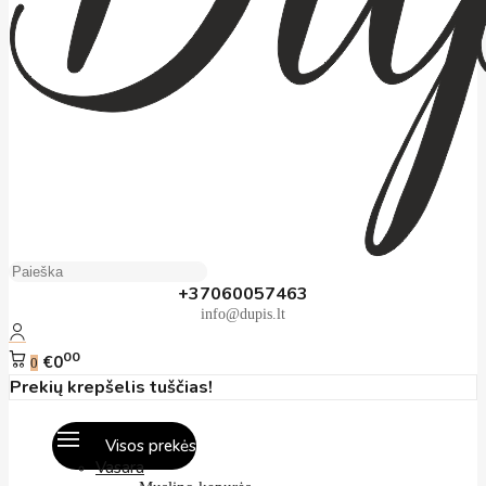
+37060057463
info@dupis.lt
00
€0
0
Prekių krepšelis tuščias!
Visos prekės
Vasara