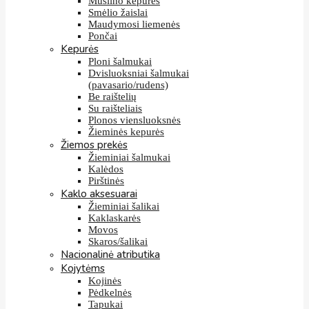
Muslino kepurės
Smėlio žaislai
Maudymosi liemenės
Pončai
Kepurės
Ploni šalmukai
Dvisluoksniai šalmukai
(pavasario/rudens)
Be raištelių
Su raišteliais
Plonos viensluoksnės
Žieminės kepurės
Žiemos prekės
Žieminiai šalmukai
Kalėdos
Pirštinės
Kaklo aksesuarai
Žieminiai šalikai
Kaklaskarės
Movos
Skaros/šalikai
Nacionalinė atributika
Kojytėms
Kojinės
Pėdkelnės
Tapukai