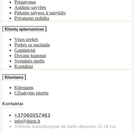
Pristatymas
Audinių savybės
Pirkimo sąlygos ir taisyklės
Privatumo politika
Klientų aptarnavimas
Visos prekės
Prekės su nuolaida
Gamintojai
Dovanų kuponai
Svetainės medis
Kontaktai
Klientams
Klientams
Užsakymų istorija
Kontaktai
+37060057463
info@dupis.lt
Telefonu konsultuojame tik darbo dienomis 16-18 val.