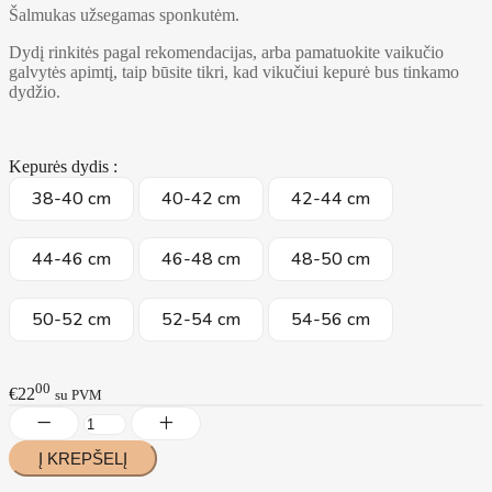
Šalmukas užsegamas sponkutėm.
Dydį rinkitės pagal rekomendacijas, arba pamatuokite vaikučio
galvytės apimtį, taip būsite tikri, kad vikučiui kepurė bus tinkamo
dydžio.
Kepurės dydis :
38-40 cm
40-42 cm
42-44 cm
44-46 cm
46-48 cm
48-50 cm
50-52 cm
52-54 cm
54-56 cm
00
€22
su PVM