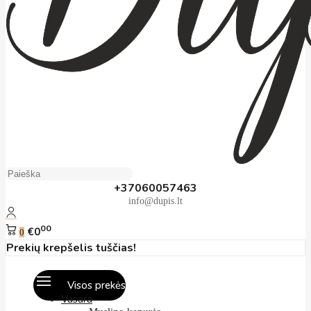
+37060057463
info@dupis.lt
00
€0
0
Prekių krepšelis tuščias!
Visos prekės
Vasara