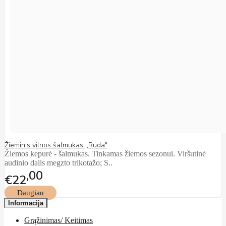
Žieminis vilnos šalmukas ,,Ruda"
Žiemos kepurė - šalmukas. Tinkamas žiemos sezonui. Viršutinė
audinio dalis megzto trikotažo; S..
00
€22
Daugiau
Informacija
Grąžinimas/ Keitimas