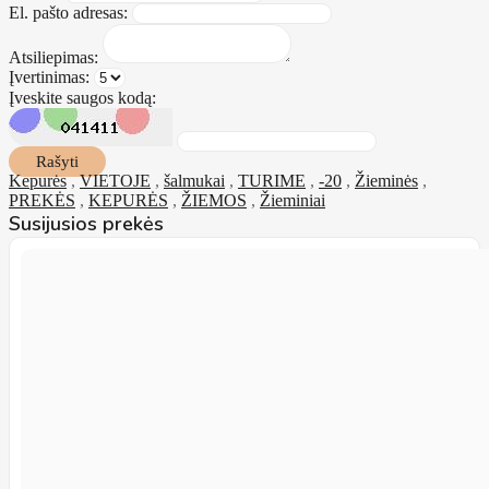
El. pašto adresas:
Atsiliepimas:
Įvertinimas:
Įveskite saugos kodą:
Rašyti
Kepurės
,
VIETOJE
,
šalmukai
,
TURIME
,
-20
,
Žieminės
,
PREKĖS
,
KEPURĖS
,
ŽIEMOS
,
Žieminiai
Susijusios prekės