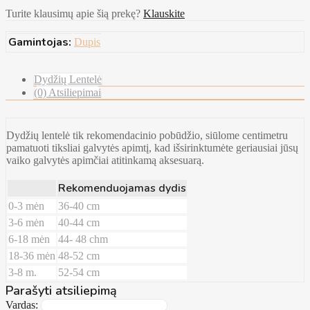
Turite klausimų apie šią prekę?
Klauskite
Gamintojas:
Dupis
Dydžių Lentelė
(0) Atsiliepimai
Dydžių lentelė tik rekomendacinio pobūdžio, siūlome centimetru
pamatuoti tiksliai galvytės apimtį, kad išsirinktumėte geriausiai jūsų
vaiko galvytės apimčiai atitinkamą aksesuarą.
Rekomenduojamas dydis
0-3 mėn
36-40 cm
3-6 mėn
40-44 cm
6-18 mėn
44- 48 chm
18-36 mėn
48-52 cm
3-8 m.
52-54 cm
Parašyti atsiliepimą
Vardas: