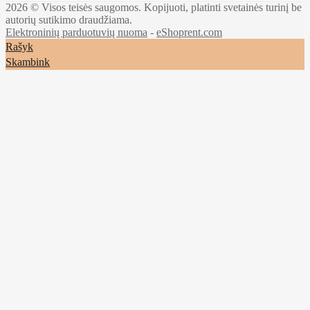
2026 © Visos teisės saugomos. Kopijuoti, platinti svetainės turinį be
autorių sutikimo draudžiama.
Elektroninių parduotuvių nuoma
-
eShoprent.com
Rašyk
Skambink