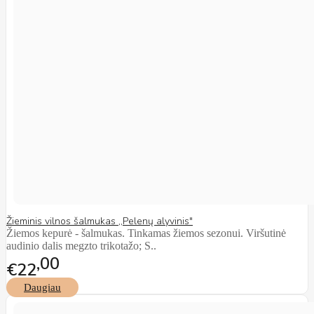
Žieminis vilnos šalmukas ,,Pelenų alyvinis"
Žiemos kepurė - šalmukas. Tinkamas žiemos sezonui. Viršutinė
audinio dalis megzto trikotažo; S..
00
€22
Daugiau