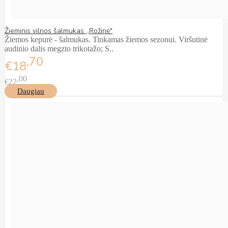
Žieminis vilnos šalmukas ,,Rožinė"
Žiemos kepurė - šalmukas. Tinkamas žiemos sezonui. Viršutinė
audinio dalis megzto trikotažo; S..
70
€18
00
€22
Daugiau