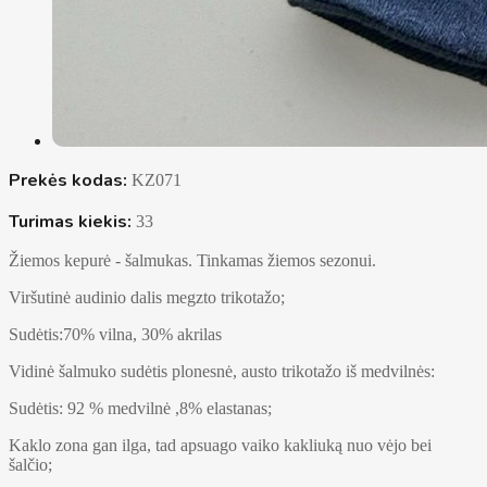
Prekės kodas:
KZ071
Turimas kiekis:
33
Žiemos kepurė - šalmukas. Tinkamas žiemos sezonui.
Viršutinė audinio dalis megzto trikotažo;
Sudėtis:70% vilna, 30% akrilas
Vidinė šalmuko sudėtis plonesnė, austo trikotažo iš medvilnės:
Sudėtis: 92 % medvilnė ,8% elastanas;
Kaklo zona gan ilga, tad apsuago vaiko kakliuką nuo vėjo bei
šalčio;