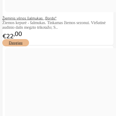
Žieminis vilnos šalmukas ,,Bordo"
Žiemos kepurė - šalmukas. Tinkamas žiemos sezonui. Viršutinė
audinio dalis megzto trikotažo; S..
00
€22
Daugiau