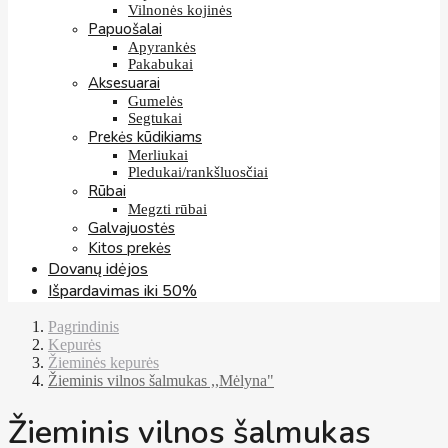
Vilnonės kojinės
Papuošalai
Apyrankės
Pakabukai
Aksesuarai
Gumelės
Segtukai
Prekės kūdikiams
Merliukai
Pledukai/rankšluosčiai
Rūbai
Megzti rūbai
Galvajuostės
Kitos prekės
Dovanų idėjos
Išpardavimas iki 50%
Pagrindinis
Kepurės
Žieminės kepurės
Žieminis vilnos šalmukas ,,Mėlyna"
Žieminis vilnos šalmukas