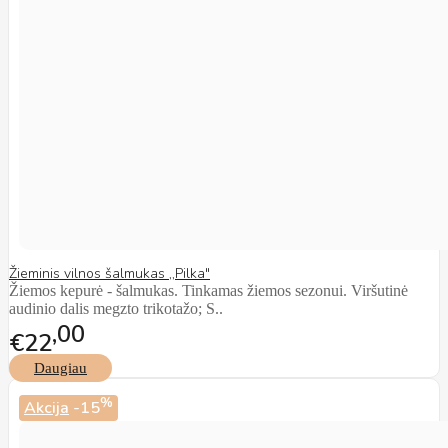
Žieminis vilnos šalmukas ,,Pilka"
Žiemos kepurė - šalmukas. Tinkamas žiemos sezonui. Viršutinė
audinio dalis megzto trikotažo; S..
00
€22
Daugiau
%
Akcija
-15