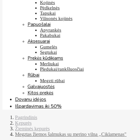
Kojinės
Pėdkelnės
Tapukai
Vilnonės kojinės
Papuošalai
Apyrankės
Pakabukai
Aksesuarai
Gumelės
Segtukai
Prekės kūdikiams
Merliukai
Pledukai/rankšluosčiai
Rūbai
Megzti rūbai
Galvajuostės
Kitos prekės
Dovanų idėjos
Išpardavimas iki 50%
Pagrindinis
Kepurės
Žieminės kepurės
Megztas žiemos šalmukas su merino vilna ,,Ciklamenas"