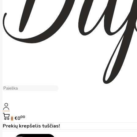
00
€0
0
Prekių krepšelis tuščias!