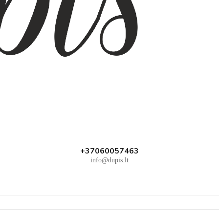
+37060057463
info@dupis.lt