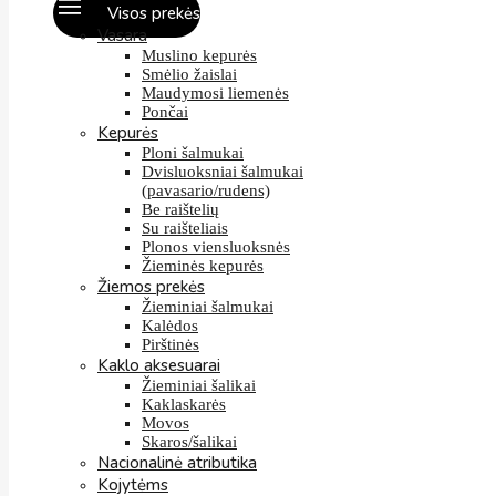
Visos prekės
Vasara
Muslino kepurės
Smėlio žaislai
Maudymosi liemenės
Pončai
Kepurės
Ploni šalmukai
Dvisluoksniai šalmukai
(pavasario/rudens)
Be raištelių
Su raišteliais
Plonos viensluoksnės
Žieminės kepurės
Žiemos prekės
Žieminiai šalmukai
Kalėdos
Pirštinės
Kaklo aksesuarai
Žieminiai šalikai
Kaklaskarės
Movos
Skaros/šalikai
Nacionalinė atributika
Kojytėms