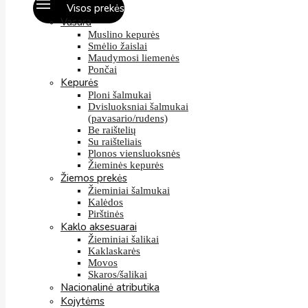
Visos prekės
Vasara
Muslino kepurės
Smėlio žaislai
Maudymosi liemenės
Pončai
Kepurės
Ploni šalmukai
Dvisluoksniai šalmukai
(pavasario/rudens)
Be raištelių
Su raišteliais
Plonos viensluoksnės
Žieminės kepurės
Žiemos prekės
Žieminiai šalmukai
Kalėdos
Pirštinės
Kaklo aksesuarai
Žieminiai šalikai
Kaklaskarės
Movos
Skaros/šalikai
Nacionalinė atributika
Kojytėms