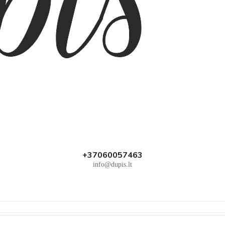
+37060057463
info@dupis.lt