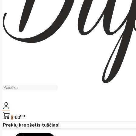
00
€0
0
Prekių krepšelis tuščias!