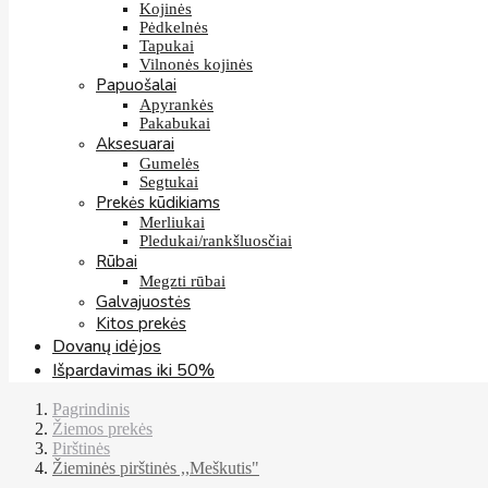
Kojinės
Pėdkelnės
Tapukai
Vilnonės kojinės
Papuošalai
Apyrankės
Pakabukai
Aksesuarai
Gumelės
Segtukai
Prekės kūdikiams
Merliukai
Pledukai/rankšluosčiai
Rūbai
Megzti rūbai
Galvajuostės
Kitos prekės
Dovanų idėjos
Išpardavimas iki 50%
Pagrindinis
Žiemos prekės
Pirštinės
Žieminės pirštinės ,,Meškutis"