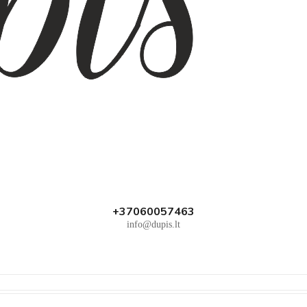
+37060057463
info@dupis.lt