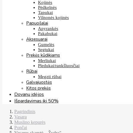
Kojinės
Pėdkelnės
Tapukai
Vilnonės kojinės
Papuošalai
Apyrankės
Pakabukai
Aksesuarai
Gumelės
Segtukai
Prekės kūdikiams
Merliukai
Pledukai/rankšluosčiai
Rūbai
Megzti rūbai
Galvajuostės
Kitos prekės
Dovanų idėjos
Išpardavimas iki 50%
Pagrindinis
Vasara
Muslino kepurės
Pončai
Vasaros skarytė ,, Žydra"