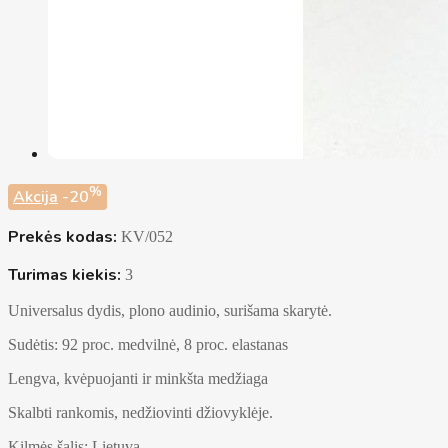
%
Akcija
-20
Prekės kodas:
KV/052
Turimas kiekis:
3
Universalus dydis, plono audinio, surišama skarytė.
Sudėtis: 92 proc. medvilnė, 8 proc. elastanas
Lengva, kvėpuojanti ir minkšta medžiaga
Skalbti rankomis, nedžiovinti džiovyklėje.
Kilmės šalis: Lietuva