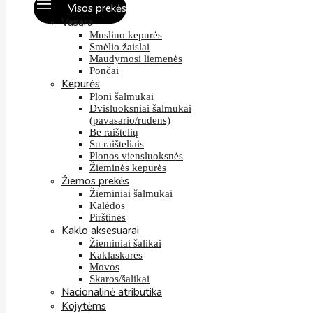
Visos prekės
Vasara
Muslino kepurės
Smėlio žaislai
Maudymosi liemenės
Pončai
Kepurės
Ploni šalmukai
Dvisluoksniai šalmukai
(pavasario/rudens)
Be raištelių
Su raišteliais
Plonos viensluoksnės
Žieminės kepurės
Žiemos prekės
Žieminiai šalmukai
Kalėdos
Pirštinės
Kaklo aksesuarai
Žieminiai šalikai
Kaklaskarės
Movos
Skaros/šalikai
Nacionalinė atributika
Kojytėms