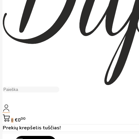
00
€0
0
Prekių krepšelis tuščias!