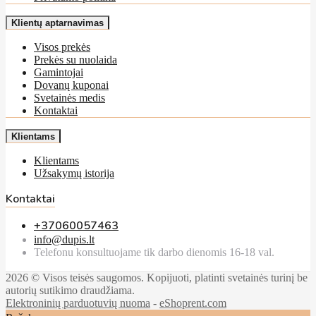
Klientų aptarnavimas
Visos prekės
Prekės su nuolaida
Gamintojai
Dovanų kuponai
Svetainės medis
Kontaktai
Klientams
Klientams
Užsakymų istorija
Kontaktai
+37060057463
info@dupis.lt
Telefonu konsultuojame tik darbo dienomis 16-18 val.
2026 © Visos teisės saugomos. Kopijuoti, platinti svetainės turinį be
autorių sutikimo draudžiama.
Elektroninių parduotuvių nuoma
-
eShoprent.com