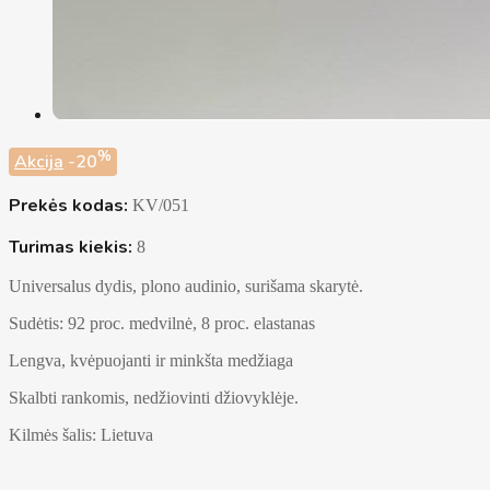
%
Akcija
-20
Prekės kodas:
KV/051
Turimas kiekis:
8
Universalus dydis, plono audinio, surišama skarytė.
Sudėtis: 92 proc. medvilnė, 8 proc. elastanas
Lengva, kvėpuojanti ir minkšta medžiaga
Skalbti rankomis, nedžiovinti džiovyklėje.
Kilmės šalis: Lietuva