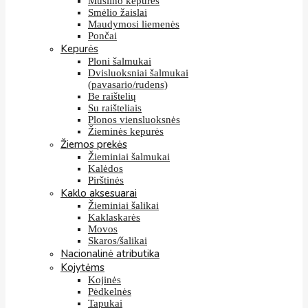
Muslino kepurės
Smėlio žaislai
Maudymosi liemenės
Pončai
Kepurės
Ploni šalmukai
Dvisluoksniai šalmukai
(pavasario/rudens)
Be raištelių
Su raišteliais
Plonos viensluoksnės
Žieminės kepurės
Žiemos prekės
Žieminiai šalmukai
Kalėdos
Pirštinės
Kaklo aksesuarai
Žieminiai šalikai
Kaklaskarės
Movos
Skaros/šalikai
Nacionalinė atributika
Kojytėms
Kojinės
Pėdkelnės
Tapukai