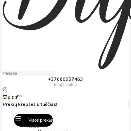
+37060057463
info@dupis.lt
00
€0
0
Prekių krepšelis tuščias!
Visos prekės
Vasara