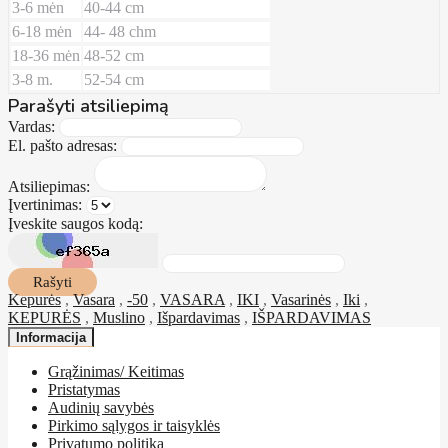
3-6 mėn
40-44 cm
6-18 mėn
44- 48 chm
18-36 mėn
48-52 cm
3-8 m.
52-54 cm
Parašyti atsiliepimą
Vardas:
El. pašto adresas:
Atsiliepimas:
Įvertinimas:
Įveskite saugos kodą:
Rašyti
Kepurės
,
Vasara
,
-50
,
VASARA
,
IKI
,
Vasarinės
,
Iki
,
KEPURĖS
,
Muslino
,
Išpardavimas
,
IŠPARDAVIMAS
Informacija
Grąžinimas/ Keitimas
Pristatymas
Audinių savybės
Pirkimo sąlygos ir taisyklės
Privatumo politika