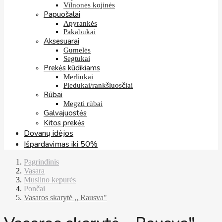
Vilnonės kojinės
Papuošalai
Apyrankės
Pakabukai
Aksesuarai
Gumelės
Segtukai
Prekės kūdikiams
Merliukai
Pledukai/rankšluosčiai
Rūbai
Megzti rūbai
Galvajuostės
Kitos prekės
Dovanų idėjos
Išpardavimas iki 50%
Pagrindinis
Vasara
Muslino kepurės
Pončai
Vasaros skarytė ,, Rausva"