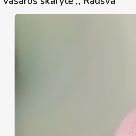
Vasaros skarytė ,, Rausva"