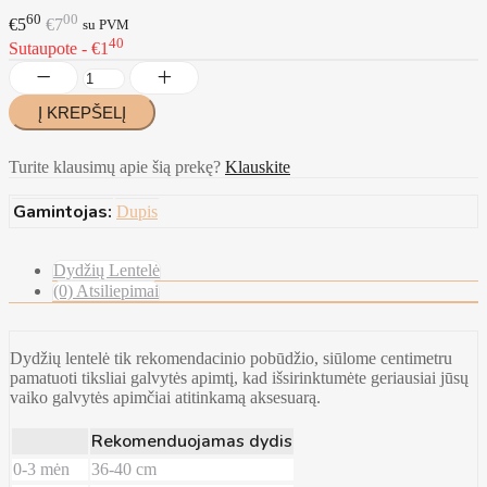
60
00
€5
€7
su PVM
40
Sutaupote - €1
Turite klausimų apie šią prekę?
Klauskite
Gamintojas:
Dupis
Dydžių Lentelė
(0) Atsiliepimai
Dydžių lentelė tik rekomendacinio pobūdžio, siūlome centimetru
pamatuoti tiksliai galvytės apimtį, kad išsirinktumėte geriausiai jūsų
vaiko galvytės apimčiai atitinkamą aksesuarą.
Rekomenduojamas dydis
0-3 mėn
36-40 cm