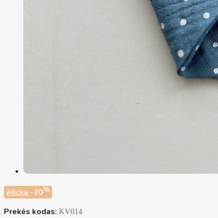
%
Akcija
-20
Prekės kodas:
KV014