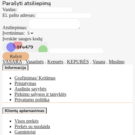
Parašyti atsiliepimą
Vardas:
El. pašto adresas:
Atsiliepimas:
Įvertinimas:
Įveskite saugos kodą:
Rašyti
VASARA
,
Vasarinės
,
Kepurės
,
KEPURĖS
,
Vasara
,
Muslino
Informacija
Grąžinimas/ Keitimas
Pristatymas
Audinių savybės
Pirkimo sąlygos ir taisyklės
Privatumo politika
Klientų aptarnavimas
Visos prekės
Prekės su nuolaida
Gamintojai