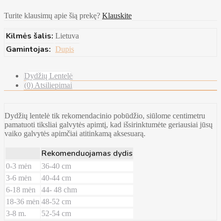
Turite klausimų apie šią prekę?
Klauskite
Kilmės šalis:
Lietuva
Gamintojas:
Dupis
Dydžių Lentelė
(0) Atsiliepimai
Dydžių lentelė tik rekomendacinio pobūdžio, siūlome centimetru
pamatuoti tiksliai galvytės apimtį, kad išsirinktumėte geriausiai jūsų
vaiko galvytės apimčiai atitinkamą aksesuarą.
Rekomenduojamas dydis
0-3 mėn
36-40 cm
3-6 mėn
40-44 cm
6-18 mėn
44- 48 chm
18-36 mėn
48-52 cm
3-8 m.
52-54 cm