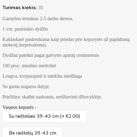
Turimas kiekis:
35
Gamybos terminas 2-5 darbo dienos.
1 vnt. pasirinkto dydžio
Kaklaskarė pasirenkama kaip priedas prie kepurytės už papildomą
mokestį (neprivaloma).
Dydžiai pateikti pagal galvytės apimtį centimetrais
100 proc. muslino medvilnė
Lengva, kvėpuojanti ir minkšta medžiaga
Su guma nugaros dalyje.
Priežiūra: skalbti rankomis, nedžiovinti džiovyklėje.
Vasaros kepurės :
Su raišteliais 39-43 cm (+ €2.00)
Be raištelių 39-43 cm