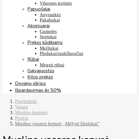
Vilnonės kojinės
Papuošalai
Apyrankės
Pakabukai
Aksesuarai
Gumelės
Segtukai
Prekės kūdikiams
Merliukai
Pledukai/rankšluosčiai
Rūbai
Megzti rūbai
Galvajuostės
Kitos prekės
Dovanų idėjos
Išpardavimas iki 50%
Pagrindinis
Vasara
Muslino kepurės
Pončai
Muslino vasaros kepurė ,,Mėlyni žirniukai"