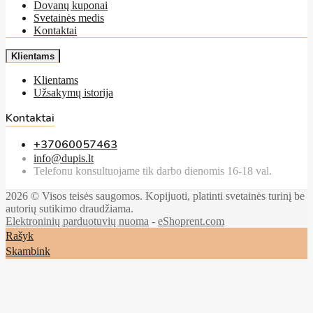
Dovanų kuponai
Svetainės medis
Kontaktai
Klientams
Klientams
Užsakymų istorija
Kontaktai
+37060057463
info@dupis.lt
Telefonu konsultuojame tik darbo dienomis 16-18 val.
2026 © Visos teisės saugomos. Kopijuoti, platinti svetainės turinį be
autorių sutikimo draudžiama.
Elektroninių parduotuvių nuoma
-
eShoprent.com
Rašyk
Skambink