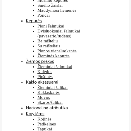
Muslino kepurės
Smėlio žaislai
Maudymosi liemenės
Pončai
Kepurės
Ploni šalmukai
Dvisluoksniai šalmukai
(pavasario/rudens)
Be raištelių
Su raišteliais
Plonos viensluoksnės
Žieminės kepurės
Žiemos prekės
Žieminiai šalmukai
Kalėdos
Pirštinės
Kaklo aksesuarai
Žieminiai šalikai
Kaklaskarės
Movos
Skaros/šalikai
Nacionalinė atributika
Kojytėms
Kojinės
Pėdkelnės
Tapukai