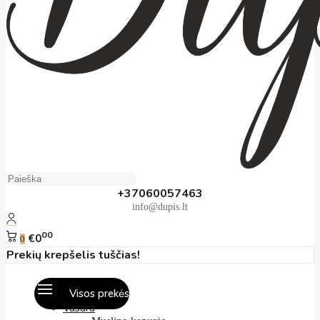
+37060057463
info@dupis.lt
00
€0
0
Prekių krepšelis tuščias!
Visos prekės
Vasara