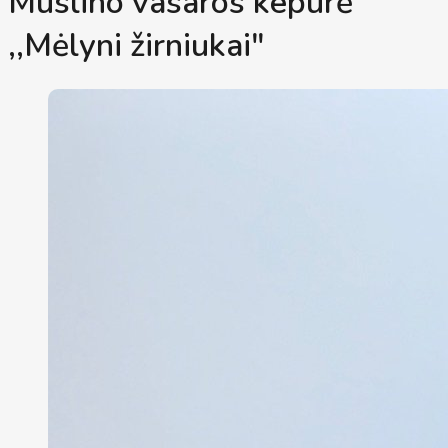
Muslino vasaros kepurė
,,Mėlyni žirniukai"