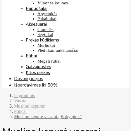
Vilnonės kojinės
Papuošalai
Apyrankės
Pakabukai
Aksesuarai
Gumelės
Segtukai
Prekės kūdikiams
Merliukai
Pledukai/rankšluosčiai
Rūbai
Megzti rūbai
Galvajuostės
Kitos prekės
Dovanų idėjos
Išpardavimas iki 50%
Pagrindinis
Vasara
Muslino kepurės
Pončai
Muslino kepurė vasarai ,,Baby pink"