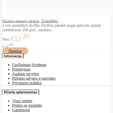
Muslino kepurė vasarai ,,Žvaigždės”
1 vnt. pasirinkto dydžio Dydžiai pateikti pagal galvytės apimtį
centimetrais 100 proc. muslino..
20
€11
Nuo
00
€14
Daugiau
Informacija
Grąžinimas/ Keitimas
Pristatymas
Audinių savybės
Pirkimo sąlygos ir taisyklės
Privatumo politika
Klientų aptarnavimas
Visos prekės
Prekės su nuolaida
Gamintojai