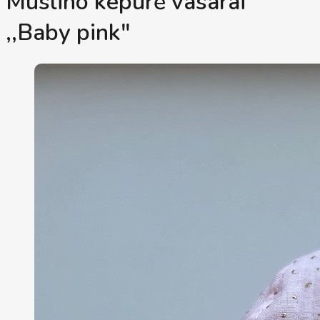
Muslino kepurė vasarai
,,Baby pink"