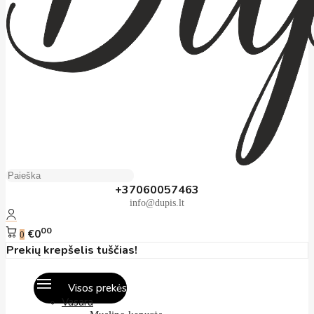
+37060057463
info@dupis.lt
00
€0
0
Prekių krepšelis tuščias!
Visos prekės
Vasara