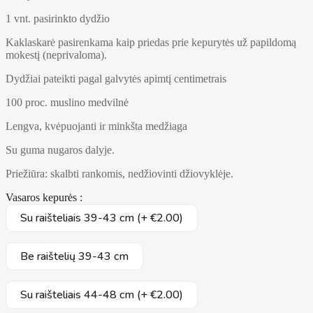
1 vnt. pasirinkto dydžio
Kaklaskarė pasirenkama kaip priedas prie kepurytės už papildomą
mokestį (neprivaloma).
Dydžiai pateikti pagal galvytės apimtį centimetrais
100 proc. muslino medvilnė
Lengva, kvėpuojanti ir minkšta medžiaga
Su guma nugaros dalyje.
Priežiūra: skalbti rankomis, nedžiovinti džiovyklėje.
Vasaros kepurės :
Su raišteliais 39-43 cm (+ €2.00)
Be raištelių 39-43 cm
Su raišteliais 44-48 cm (+ €2.00)