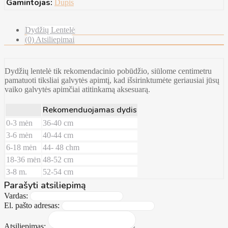
Gamintojas:
Dupis
Dydžių Lentelė
(0) Atsiliepimai
Dydžių lentelė tik rekomendacinio pobūdžio, siūlome centimetru
pamatuoti tiksliai galvytės apimtį, kad išsirinktumėte geriausiai jūsų
vaiko galvytės apimčiai atitinkamą aksesuarą.
Rekomenduojamas dydis
0-3 mėn
36-40 cm
3-6 mėn
40-44 cm
6-18 mėn
44- 48 chm
18-36 mėn
48-52 cm
3-8 m.
52-54 cm
Parašyti atsiliepimą
Vardas:
El. pašto adresas:
Atsiliepimas: