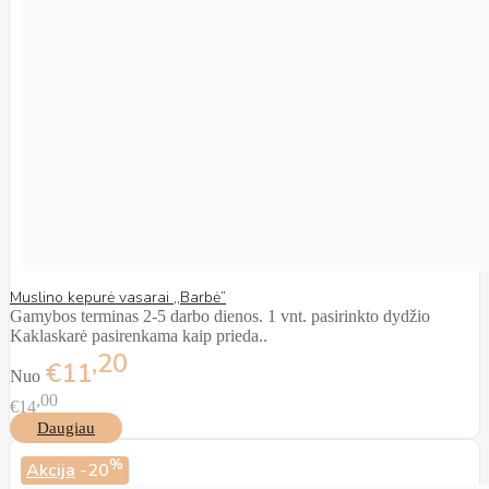
Muslino kepurė vasarai ,,Barbė”
Gamybos terminas 2-5 darbo dienos. 1 vnt. pasirinkto dydžio
Kaklaskarė pasirenkama kaip prieda..
20
€11
Nuo
00
€14
Daugiau
%
Akcija
-20