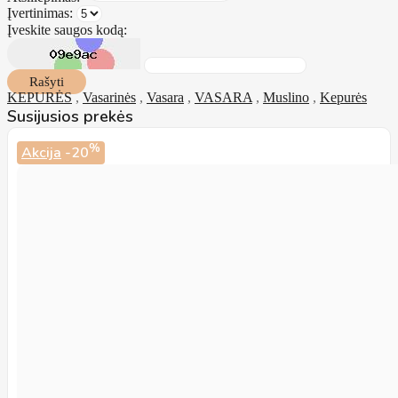
Įvertinimas:
Įveskite saugos kodą:
Rašyti
KEPURĖS
,
Vasarinės
,
Vasara
,
VASARA
,
Muslino
,
Kepurės
Susijusios prekės
%
Akcija
-20