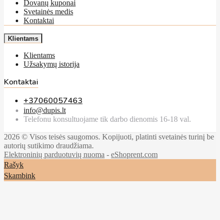
Dovanų kuponai
Svetainės medis
Kontaktai
Klientams
Klientams
Užsakymų istorija
Kontaktai
+37060057463
info@dupis.lt
Telefonu konsultuojame tik darbo dienomis 16-18 val.
2026 © Visos teisės saugomos. Kopijuoti, platinti svetainės turinį be
autorių sutikimo draudžiama.
Elektroninių parduotuvių nuoma
-
eShoprent.com
Rašyk
Skambink