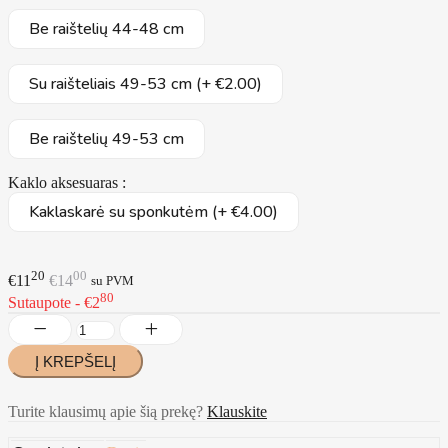
Be raištelių 44-48 cm
Su raišteliais 49-53 cm (+ €2.00)
Be raištelių 49-53 cm
Kaklo aksesuaras :
Kaklaskarė su sponkutėm (+ €4.00)
20
00
€11
€14
su PVM
80
Sutaupote - €2
Turite klausimų apie šią prekę?
Klauskite