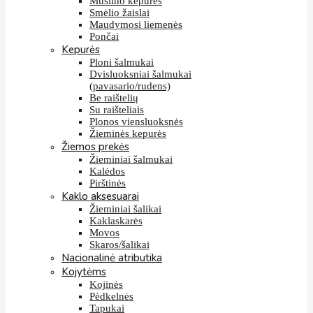
Muslino kepurės
Smėlio žaislai
Maudymosi liemenės
Pončai
Kepurės
Ploni šalmukai
Dvisluoksniai šalmukai
(pavasario/rudens)
Be raištelių
Su raišteliais
Plonos viensluoksnės
Žieminės kepurės
Žiemos prekės
Žieminiai šalmukai
Kalėdos
Pirštinės
Kaklo aksesuarai
Žieminiai šalikai
Kaklaskarės
Movos
Skaros/šalikai
Nacionalinė atributika
Kojytėms
Kojinės
Pėdkelnės
Tapukai