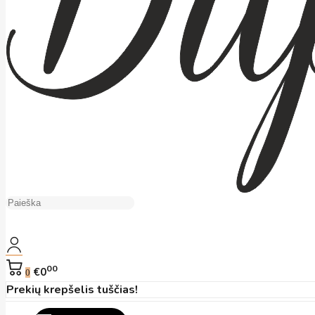
00
€0
0
Prekių krepšelis tuščias!