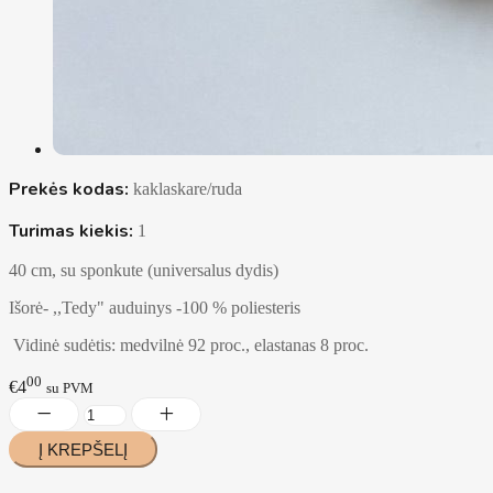
Prekės kodas:
kaklaskare/ruda
Turimas kiekis:
1
40 cm, su sponkute (universalus dydis)
Išorė- ,,Tedy" auduinys -100 % poliesteris
Vidinė sudėtis: medvilnė 92 proc., elastanas 8 proc.
00
€4
su PVM