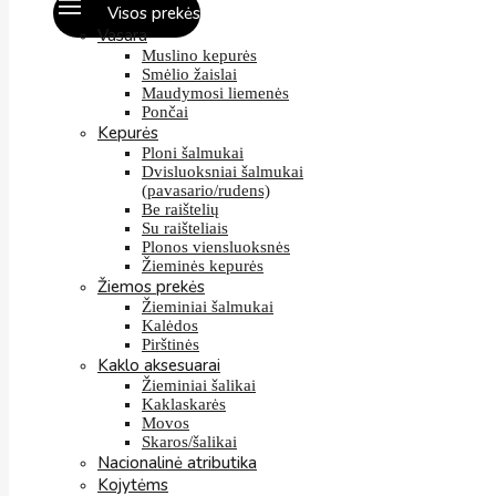
Visos prekės
Vasara
Muslino kepurės
Smėlio žaislai
Maudymosi liemenės
Pončai
Kepurės
Ploni šalmukai
Dvisluoksniai šalmukai
(pavasario/rudens)
Be raištelių
Su raišteliais
Plonos viensluoksnės
Žieminės kepurės
Žiemos prekės
Žieminiai šalmukai
Kalėdos
Pirštinės
Kaklo aksesuarai
Žieminiai šalikai
Kaklaskarės
Movos
Skaros/šalikai
Nacionalinė atributika
Kojytėms