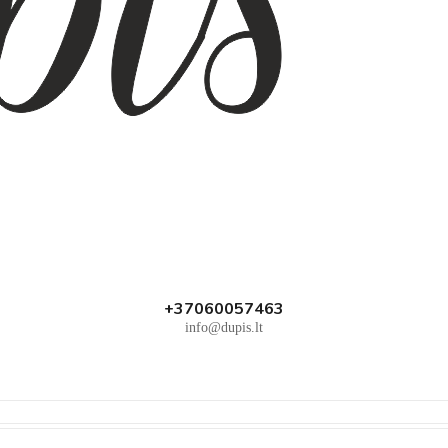
+37060057463
info@dupis.lt