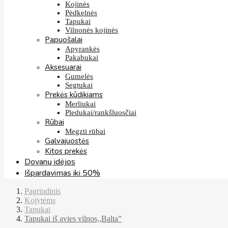
Kojinės
Pėdkelnės
Tapukai
Vilnonės kojinės
Papuošalai
Apyrankės
Pakabukai
Aksesuarai
Gumelės
Segtukai
Prekės kūdikiams
Merliukai
Pledukai/rankšluosčiai
Rūbai
Megzti rūbai
Galvajuostės
Kitos prekės
Dovanų idėjos
Išpardavimas iki 50%
Pagrindinis
Kojytėms
Tapukai
Tapukai iš avies vilnos,,Balta”