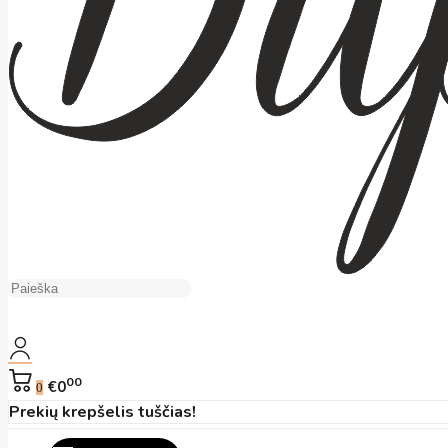
00
€0
0
Prekių krepšelis tuščias!