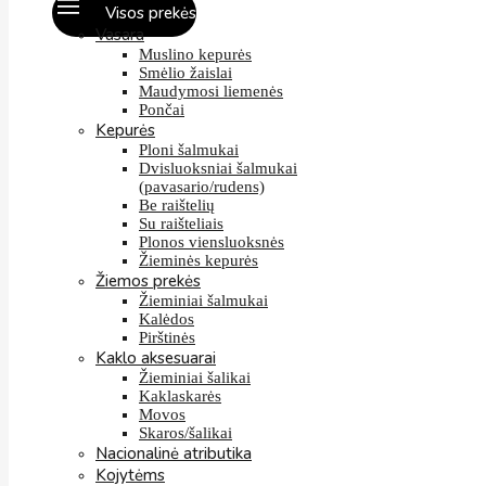
Visos prekės
Vasara
Muslino kepurės
Smėlio žaislai
Maudymosi liemenės
Pončai
Kepurės
Ploni šalmukai
Dvisluoksniai šalmukai
(pavasario/rudens)
Be raištelių
Su raišteliais
Plonos viensluoksnės
Žieminės kepurės
Žiemos prekės
Žieminiai šalmukai
Kalėdos
Pirštinės
Kaklo aksesuarai
Žieminiai šalikai
Kaklaskarės
Movos
Skaros/šalikai
Nacionalinė atributika
Kojytėms