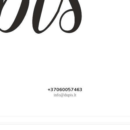
+37060057463
info@dupis.lt