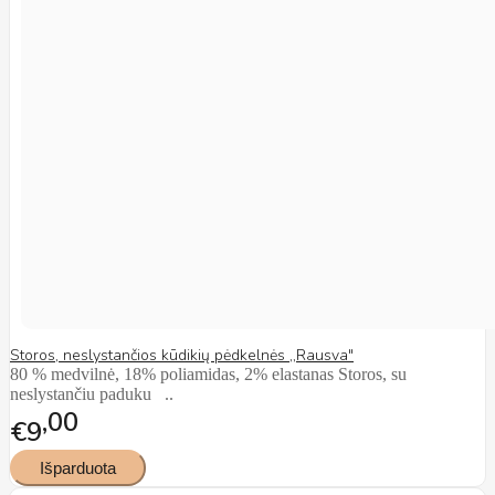
Storos, neslystančios kūdikių pėdkelnės ,,Rausva"
80 % medvilnė, 18% poliamidas, 2% elastanas Storos, su
neslystančiu paduku ..
00
€9