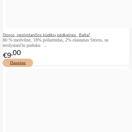
Storos, neslystančios kūdikių pėdkelnės ,,Balta"
80 % medvilnė, 18% poliamidas, 2% elastanas Storos, su
neslystančiu paduku ..
00
€9
Daugiau