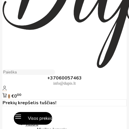
+37060057463
info@dupis.lt
00
€0
0
Prekių krepšelis tuščias!
Visos prekės
Vasara