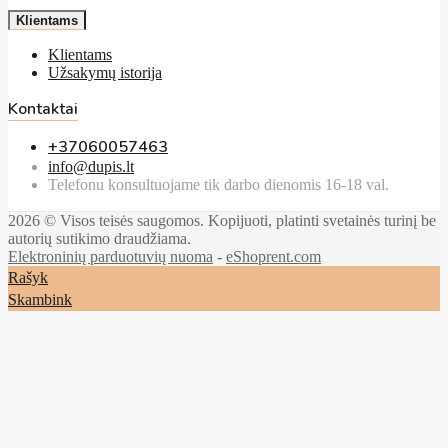
Klientams
Klientams
Užsakymų istorija
Kontaktai
+37060057463
info@dupis.lt
Telefonu konsultuojame tik darbo dienomis 16-18 val.
2026 © Visos teisės saugomos. Kopijuoti, platinti svetainės turinį be
autorių sutikimo draudžiama.
Elektroninių parduotuvių nuoma
-
eShoprent.com
Rašyk
Skambink