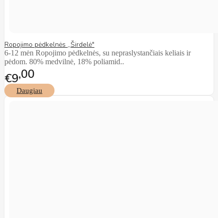
Ropojimo pėdkelnės ,,Širdelė"
6-12 mėn Ropojimo pėdkelnės, su nepraslystančiais keliais ir
pėdom. 80% medvilnė, 18% poliamid..
00
€9
Daugiau