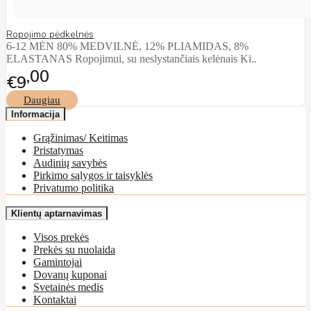
Ropojimo pėdkelnės
6-12 MĖN 80% MEDVILNĖ, 12% PLIAMIDAS, 8%
ELASTANAS Ropojimui, su neslystančiais kelėnais Ki..
00
€9
Daugiau
Informacija
Grąžinimas/ Keitimas
Pristatymas
Audinių savybės
Pirkimo sąlygos ir taisyklės
Privatumo politika
Klientų aptarnavimas
Visos prekės
Prekės su nuolaida
Gamintojai
Dovanų kuponai
Svetainės medis
Kontaktai