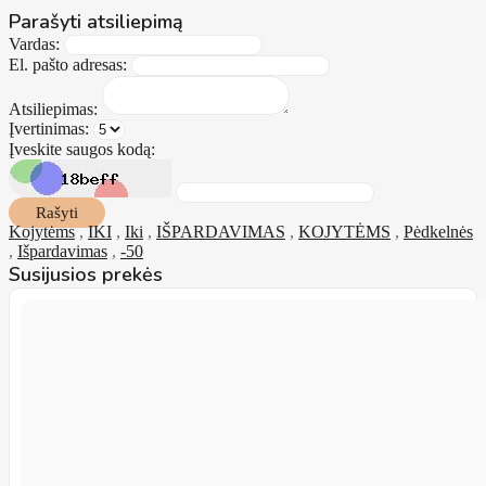
Parašyti atsiliepimą
Vardas:
El. pašto adresas:
Atsiliepimas:
Įvertinimas:
Įveskite saugos kodą:
Rašyti
Kojytėms
,
IKI
,
Iki
,
IŠPARDAVIMAS
,
KOJYTĖMS
,
Pėdkelnės
,
Išpardavimas
,
-50
Susijusios prekės