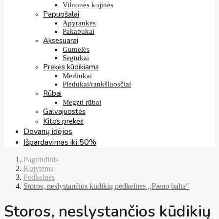
Vilnonės kojinės
Papuošalai
Apyrankės
Pakabukai
Aksesuarai
Gumelės
Segtukai
Prekės kūdikiams
Merliukai
Pledukai/rankšluosčiai
Rūbai
Megzti rūbai
Galvajuostės
Kitos prekės
Dovanų idėjos
Išpardavimas iki 50%
Pagrindinis
Kojytėms
Pėdkelnės
Storos, neslystančios kūdikių pėdkelnės ,,Pieno balta"
Storos, neslystančios kūdikių