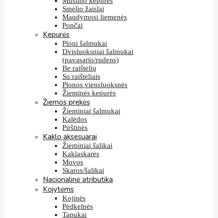
Muslino kepurės
Smėlio žaislai
Maudymosi liemenės
Pončai
Kepurės
Ploni šalmukai
Dvisluoksniai šalmukai
(pavasario/rudens)
Be raištelių
Su raišteliais
Plonos viensluoksnės
Žieminės kepurės
Žiemos prekės
Žieminiai šalmukai
Kalėdos
Pirštinės
Kaklo aksesuarai
Žieminiai šalikai
Kaklaskarės
Movos
Skaros/šalikai
Nacionalinė atributika
Kojytėms
Kojinės
Pėdkelnės
Tapukai