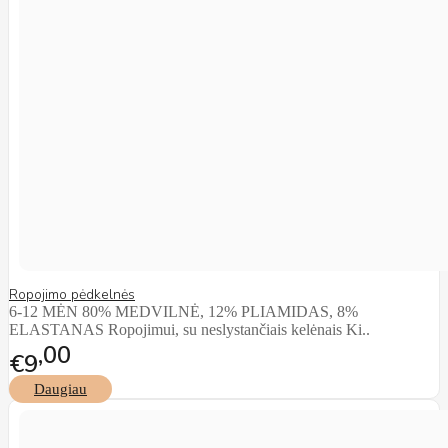
Ropojimo pėdkelnės
6-12 MĖN 80% MEDVILNĖ, 12% PLIAMIDAS, 8%
ELASTANAS Ropojimui, su neslystančiais kelėnais Ki..
00
€9
Daugiau