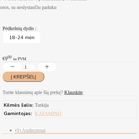
toros, su neslystančiu paduku
Pėdkelnių dydis :
18-24 mėn
00
€9
su PVM
Turite klausimų apie šią prekę?
Klauskite
Kilmės šalis:
Turkija
Gamintojas:
KATAMINO
(0) Atsiliepimai