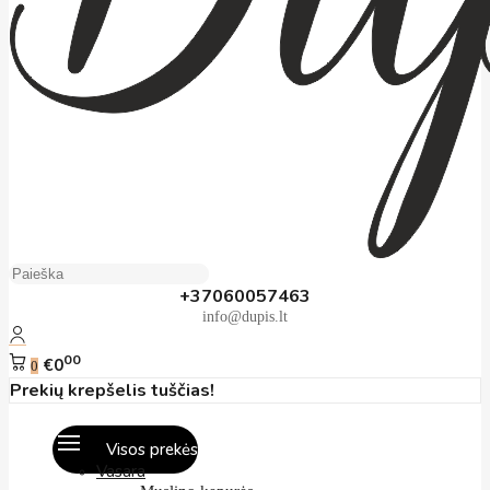
+37060057463
info@dupis.lt
00
€0
0
Prekių krepšelis tuščias!
Visos prekės
Vasara