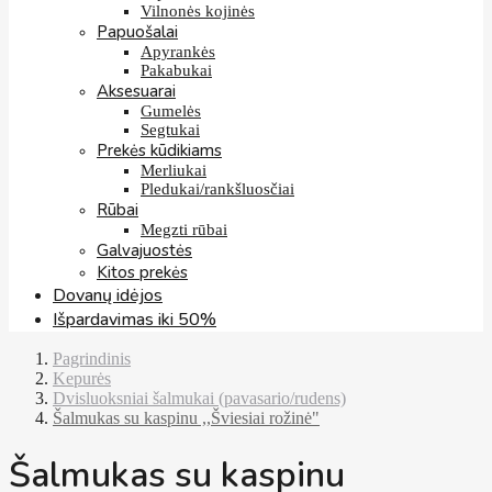
Vilnonės kojinės
Papuošalai
Apyrankės
Pakabukai
Aksesuarai
Gumelės
Segtukai
Prekės kūdikiams
Merliukai
Pledukai/rankšluosčiai
Rūbai
Megzti rūbai
Galvajuostės
Kitos prekės
Dovanų idėjos
Išpardavimas iki 50%
Pagrindinis
Kepurės
Dvisluoksniai šalmukai (pavasario/rudens)
Šalmukas su kaspinu ,,Šviesiai rožinė"
Šalmukas su kaspinu