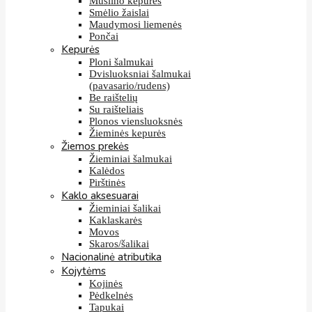
Muslino kepurės
Smėlio žaislai
Maudymosi liemenės
Pončai
Kepurės
Ploni šalmukai
Dvisluoksniai šalmukai
(pavasario/rudens)
Be raištelių
Su raišteliais
Plonos viensluoksnės
Žieminės kepurės
Žiemos prekės
Žieminiai šalmukai
Kalėdos
Pirštinės
Kaklo aksesuarai
Žieminiai šalikai
Kaklaskarės
Movos
Skaros/šalikai
Nacionalinė atributika
Kojytėms
Kojinės
Pėdkelnės
Tapukai