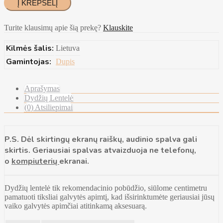
Turite klausimų apie šią prekę?
Klauskite
Kilmės šalis:
Lietuva
Gamintojas:
Dupis
Aprašymas
Dydžių Lentelė
(0) Atsiliepimai
P.S. Dėl skirtingų ekranų raiškų, audinio spalva gali
skirtis. Geriausiai spalvas atvaizduoja ne telefonų,
o
kompiuterių
ekranai.
Dydžių lentelė tik rekomendacinio pobūdžio, siūlome centimetru
pamatuoti tiksliai galvytės apimtį, kad išsirinktumėte geriausiai jūsų
vaiko galvytės apimčiai atitinkamą aksesuarą.