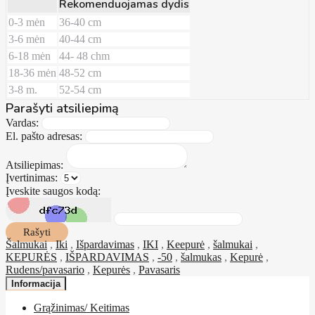
Rekomenduojamas dydis
0-3 mėn
36-40 cm
3-6 mėn
40-44 cm
6-18 mėn
44- 48 chm
18-36 mėn
48-52 cm
3-8 m.
52-54 cm
Parašyti atsiliepimą
Vardas:
El. pašto adresas:
Atsiliepimas:
Įvertinimas:
Įveskite saugos kodą:
Rašyti
Šalmukai
,
Iki
,
Išpardavimas
,
IKI
,
Keepurė
,
šalmukai
,
KEPURĖS
,
IŠPARDAVIMAS
,
-50
,
šalmukas
,
Kepurė
,
Rudens/pavasario
,
Kepurės
,
Pavasaris
Informacija
Grąžinimas/ Keitimas