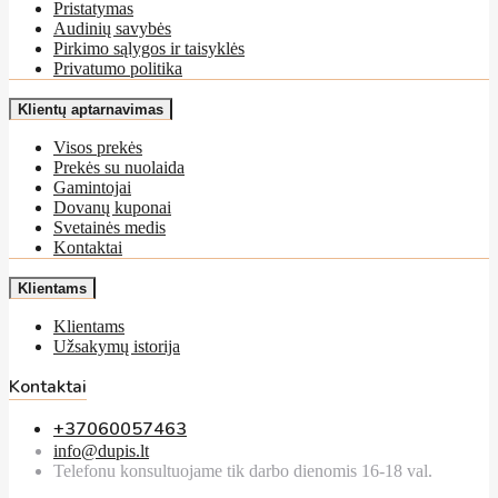
Pristatymas
Audinių savybės
Pirkimo sąlygos ir taisyklės
Privatumo politika
Klientų aptarnavimas
Visos prekės
Prekės su nuolaida
Gamintojai
Dovanų kuponai
Svetainės medis
Kontaktai
Klientams
Klientams
Užsakymų istorija
Kontaktai
+37060057463
info@dupis.lt
Telefonu konsultuojame tik darbo dienomis 16-18 val.