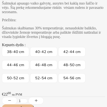
Šalmukai apsaugo vaiko galvytę, ausytes bei kaklą nuo šalčio ir
vėjo. Šią prekę rekomenduojame rinktis vėsiam rudens ir pavasario
sezonams.
Priežiūra:
Šalmukas skalbiamas 30% temperatūroje, nenaudokite baliklio,
džiovinkite žemoje temperatūroje arba palikite išdžiūti natūraliai ir
visada lyginkite išvertus į blogąją pusę.
Kepurės dydis :
38-40 cm
40-42 cm
42-44 cm
44-46 cm
46-48 cm
48-50 cm
50-52 cm
52-54 cm
54-56 cm
00
€22
su PVM