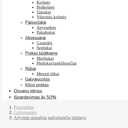
Kojinės
Pėdkelnės
Tapukai
Vilnonės kojinės
Papuošalai
Apyrankės
Pakabukai
Aksesuarai
Gumelės
Segtukai
Prekės kūdikiams
Merliukai
Pledukai/rankšluosčiai
Rūbai
Megzti rūbai
Galvajuostės
Kitos prekės
Dovanų idėjos
Išpardavimas iki 50%
Pagrindinis
Galvajuostės
Alyvinių atspalvių galvajuosčių rinkinys