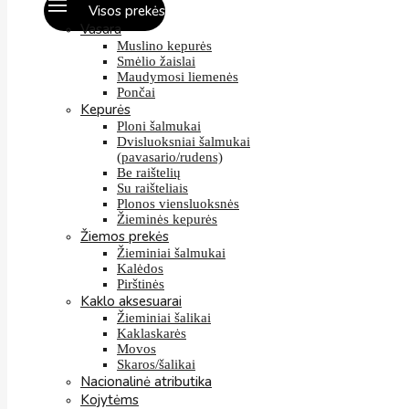
Visos prekės
Vasara
Muslino kepurės
Smėlio žaislai
Maudymosi liemenės
Pončai
Kepurės
Ploni šalmukai
Dvisluoksniai šalmukai
(pavasario/rudens)
Be raištelių
Su raišteliais
Plonos viensluoksnės
Žieminės kepurės
Žiemos prekės
Žieminiai šalmukai
Kalėdos
Pirštinės
Kaklo aksesuarai
Žieminiai šalikai
Kaklaskarės
Movos
Skaros/šalikai
Nacionalinė atributika
Kojytėms