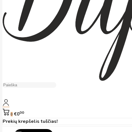
00
€0
0
Prekių krepšelis tuščias!