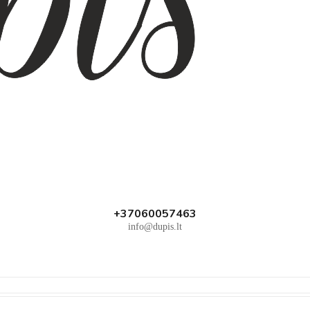
+37060057463
info@dupis.lt