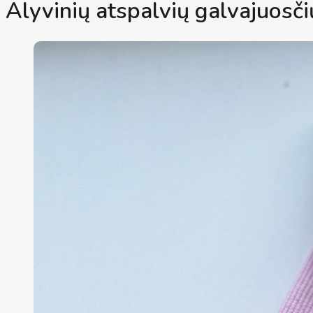
Alyvinių atspalvių galvajuosči