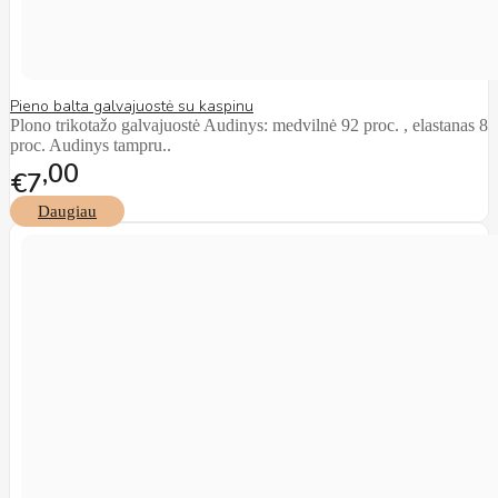
Pieno balta galvajuostė su kaspinu
Plono trikotažo galvajuostė Audinys: medvilnė 92 proc. , elastanas 8
proc. Audinys tampru..
00
€7
Daugiau