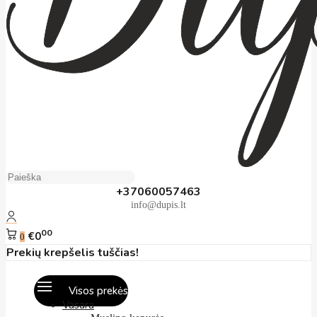
+37060057463
info@dupis.lt
00
€0
0
Prekių krepšelis tuščias!
Visos prekės
Vasara