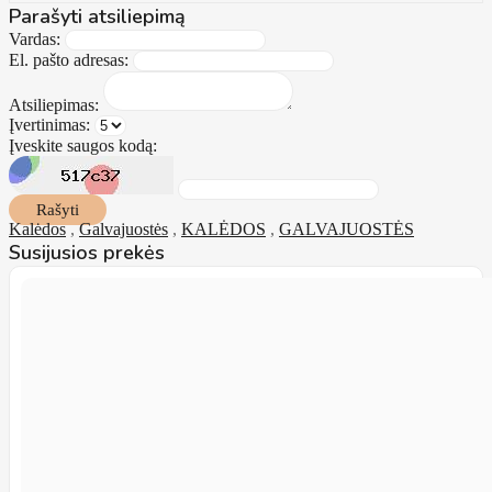
Parašyti atsiliepimą
Vardas:
El. pašto adresas:
Atsiliepimas:
Įvertinimas:
Įveskite saugos kodą:
Rašyti
Kalėdos
,
Galvajuostės
,
KALĖDOS
,
GALVAJUOSTĖS
Susijusios prekės