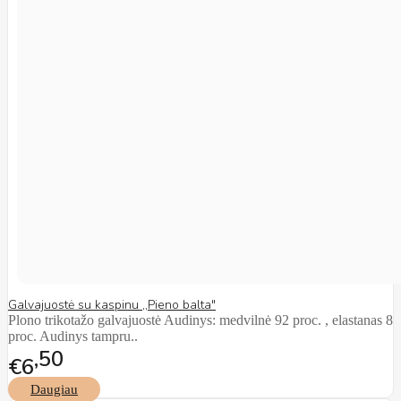
Galvajuostė su kaspinu ,,Pieno balta"
Plono trikotažo galvajuostė Audinys: medvilnė 92 proc. , elastanas 8
proc. Audinys tampru..
50
€6
Daugiau