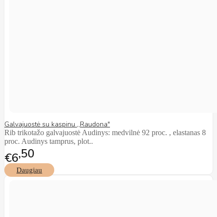
Galvajuostė su kaspinu ,,Raudona"
Rib trikotažo galvajuostė Audinys: medvilnė 92 proc. , elastanas 8
proc. Audinys tamprus, plot..
50
€6
Daugiau