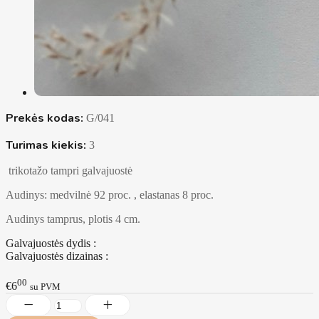
Prekės kodas:
G/041
Turimas kiekis:
3
trikotažo tampri galvajuostė
Audinys: medvilnė 92 proc. , elastanas 8 proc.
Audinys tamprus, plotis 4 cm.
Galvajuostės dydis :
Galvajuostės dizainas :
00
€6
su PVM