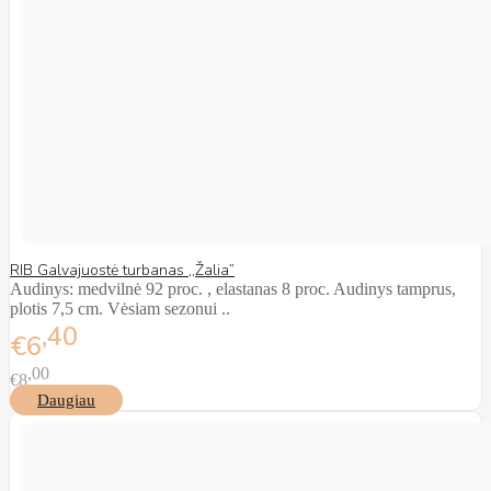
RIB Galvajuostė turbanas ,,Žalia”
Audinys: medvilnė 92 proc. , elastanas 8 proc. Audinys tamprus,
plotis 7,5 cm. Vėsiam sezonui ..
40
€6
00
€8
Daugiau