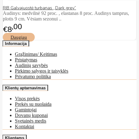
RIB Galvajuostė turbanas ,,Dark grey”
Audinys: medvilnė 92 proc. , elastanas 8 proc. Audinys tamprus,
plotis 9 cm. Vėsiam sezonui ..
00
€8
Daugiau
Informacija
Grąžinimas/ Keitimas
Pristatymas
Audinių savybės
Pirkimo sąlygos ir taisyklės
Privatumo politika
Klientų aptarnavimas
Visos prekės
Prekės su nuolaida
Gamintojai
Dovanų kuponai
Svetainės medis
Kontaktai
Klientams