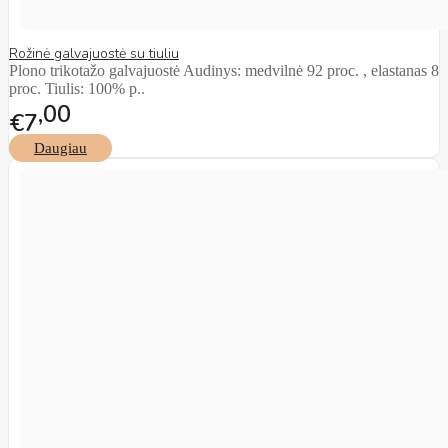
Rožinė galvajuostė su tiuliu
Plono trikotažo galvajuostė Audinys: medvilnė 92 proc. , elastanas 8
proc. Tiulis: 100% p..
00
€7
Daugiau