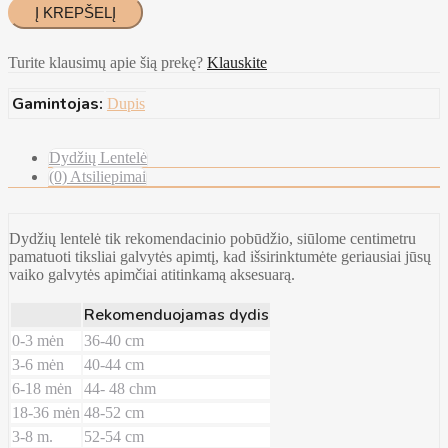
Turite klausimų apie šią prekę?
Klauskite
Gamintojas:
Dupis
Dydžių Lentelė
(0) Atsiliepimai
Dydžių lentelė tik rekomendacinio pobūdžio, siūlome centimetru
pamatuoti tiksliai galvytės apimtį, kad išsirinktumėte geriausiai jūsų
vaiko galvytės apimčiai atitinkamą aksesuarą.
Rekomenduojamas dydis
0-3 mėn
36-40 cm
3-6 mėn
40-44 cm
6-18 mėn
44- 48 chm
18-36 mėn
48-52 cm
3-8 m.
52-54 cm