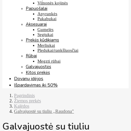
Vilnonės kojinės
Papuošalai
Apyrankės
Pakabukai
Aksesuarai
Gumelės
Segtukai
Prekės kūdikiams
Merliukai
Pledukai/rankšluosčiai
Rūbai
Megzti rūbai
Galvajuostės
Kitos prekės
Dovanų idėjos
Išpardavimas iki 50%
Pagrindinis
Žiemos prekės
Kalėdos
Galvajuostė su tiuliu ,,Raudona"
Galvajuostė su tiuliu