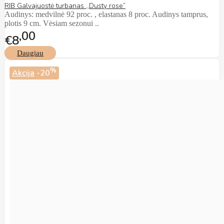
RIB Galvajuostė turbanas ,,Dusty rose”
Audinys: medvilnė 92 proc. , elastanas 8 proc. Audinys tamprus,
plotis 9 cm. Vėsiam sezonui ..
00
€8
Daugiau
%
Akcija
-20