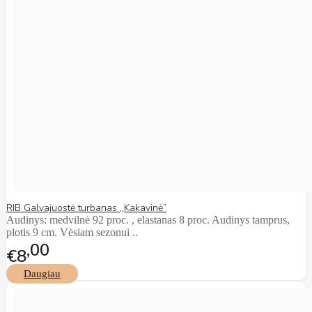
RIB Galvajuostė turbanas ,,Kakavinė”
Audinys: medvilnė 92 proc. , elastanas 8 proc. Audinys tamprus,
plotis 9 cm. Vėsiam sezonui ..
00
€8
Daugiau