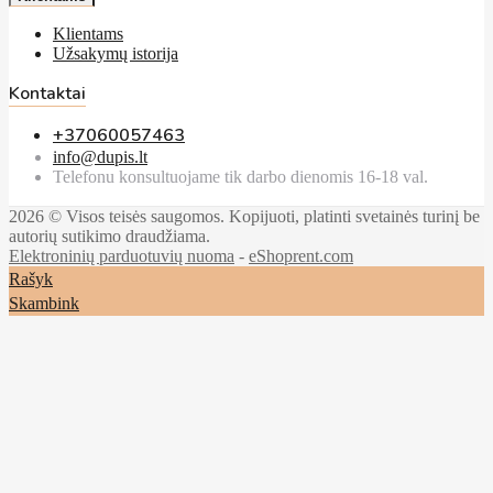
Klientams
Užsakymų istorija
Kontaktai
+37060057463
info@dupis.lt
Telefonu konsultuojame tik darbo dienomis 16-18 val.
2026 © Visos teisės saugomos. Kopijuoti, platinti svetainės turinį be
autorių sutikimo draudžiama.
Elektroninių parduotuvių nuoma
-
eShoprent.com
Rašyk
Skambink