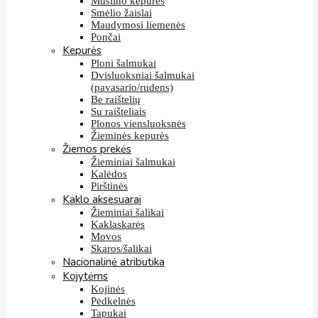
Muslino kepurės
Smėlio žaislai
Maudymosi liemenės
Pončai
Kepurės
Ploni šalmukai
Dvisluoksniai šalmukai
(pavasario/rudens)
Be raištelių
Su raišteliais
Plonos viensluoksnės
Žieminės kepurės
Žiemos prekės
Žieminiai šalmukai
Kalėdos
Pirštinės
Kaklo aksesuarai
Žieminiai šalikai
Kaklaskarės
Movos
Skaros/šalikai
Nacionalinė atributika
Kojytėms
Kojinės
Pėdkelnės
Tapukai