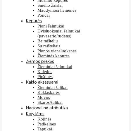
Muslino kepurės
Smėlio žaislai
Maudymosi liemenės
Pončai
Kepurės
Ploni šalmukai
Dvisluoksniai šalmukai
(pavasario/rudens)
Be raištelių
Su raišteliais
Plonos viensluoksnės
Žieminės kepurės
Žiemos prekės
Žieminiai šalmukai
Kalėdos
Pirštinės
Kaklo aksesuarai
Žieminiai šalikai
Kaklaskarės
Movos
Skaros/šalikai
Nacionalinė atributika
Kojytėms
Kojinės
Pėdkelnės
Tapukai