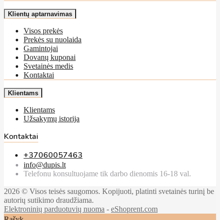
Klientų aptarnavimas
Visos prekės
Prekės su nuolaida
Gamintojai
Dovanų kuponai
Svetainės medis
Kontaktai
Klientams
Klientams
Užsakymų istorija
Kontaktai
+37060057463
info@dupis.lt
Telefonu konsultuojame tik darbo dienomis 16-18 val.
2026 © Visos teisės saugomos. Kopijuoti, platinti svetainės turinį be
autorių sutikimo draudžiama.
Elektroninių parduotuvių nuoma
-
eShoprent.com
Rašyk