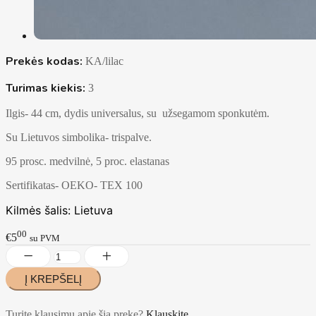
Prekės kodas:
KA/lilac
Turimas kiekis:
3
Ilgis- 44 cm, dydis universalus, su užsegamom sponkutėm.
Su Lietuvos simbolika- trispalve.
95 prosc. medvilnė, 5 proc. elastanas
Sertifikatas- OEKO- TEX 100
Kilmės šalis: Lietuva
00
€5
su PVM
Turite klausimų apie šią prekę?
Klauskite