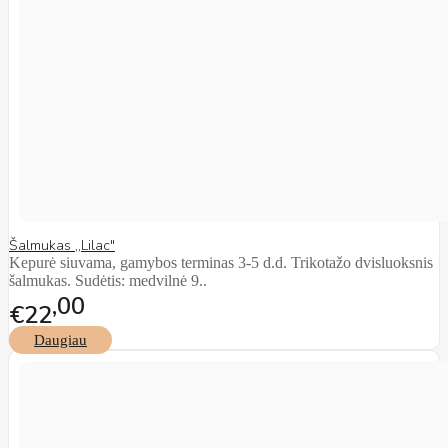
Šalmukas ,,Lilac"
Kepurė siuvama, gamybos terminas 3-5 d.d. Trikotažo dvisluoksnis
šalmukas. Sudėtis: medvilnė 9..
00
€22
Daugiau