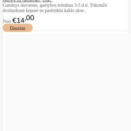
Kepurė su raišteliais ,,Lilac"
Gaminys siuvamas, gamybos terminas 3-5 d.d. Trikotažo
dvisluoksnė kepurė su pasirinktu kaklo akse..
00
€14
Nuo
Daugiau