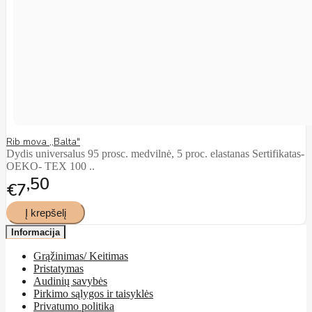
Rib mova ,,Balta"
Dydis universalus 95 prosc. medvilnė, 5 proc. elastanas Sertifikatas-
OEKO- TEX 100 ..
50
€7
Informacija
Grąžinimas/ Keitimas
Pristatymas
Audinių savybės
Pirkimo sąlygos ir taisyklės
Privatumo politika