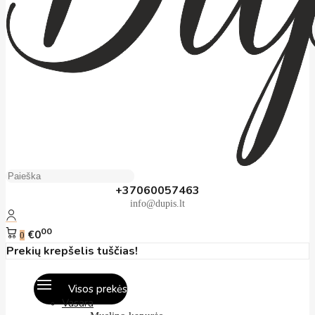
+37060057463
info@dupis.lt
00
€0
0
Prekių krepšelis tuščias!
Visos prekės
Vasara