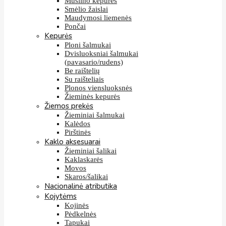
Muslino kepurės
Smėlio žaislai
Maudymosi liemenės
Pončai
Kepurės
Ploni šalmukai
Dvisluoksniai šalmukai
(pavasario/rudens)
Be raištelių
Su raišteliais
Plonos viensluoksnės
Žieminės kepurės
Žiemos prekės
Žieminiai šalmukai
Kalėdos
Pirštinės
Kaklo aksesuarai
Žieminiai šalikai
Kaklaskarės
Movos
Skaros/šalikai
Nacionalinė atributika
Kojytėms
Kojinės
Pėdkelnės
Tapukai