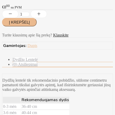
00
€8
su PVM
Turite klausimų apie šią prekę?
Klauskite
Gamintojas:
Dupis
Dydžių Lentelė
(0) Atsiliepimai
Dydžių lentelė tik rekomendacinio pobūdžio, siūlome centimetru
pamatuoti tiksliai galvytės apimtį, kad išsirinktumėte geriausiai jūsų
vaiko galvytės apimčiai atitinkamą aksesuarą.
Rekomenduojamas dydis
0-3 mėn
36-40 cm
3-6 mėn
40-44 cm