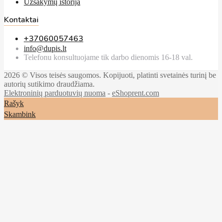
Užsakymų istorija
Kontaktai
+37060057463
info@dupis.lt
Telefonu konsultuojame tik darbo dienomis 16-18 val.
2026 © Visos teisės saugomos. Kopijuoti, platinti svetainės turinį be
autorių sutikimo draudžiama.
Elektroninių parduotuvių nuoma
-
eShoprent.com
Rašyk
Skambink