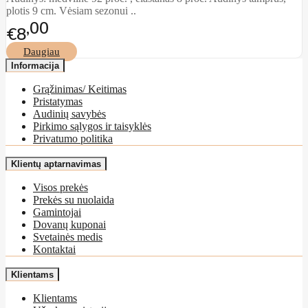
plotis 9 cm. Vėsiam sezonui ..
00
€8
Daugiau
Informacija
Grąžinimas/ Keitimas
Pristatymas
Audinių savybės
Pirkimo sąlygos ir taisyklės
Privatumo politika
Klientų aptarnavimas
Visos prekės
Prekės su nuolaida
Gamintojai
Dovanų kuponai
Svetainės medis
Kontaktai
Klientams
Klientams