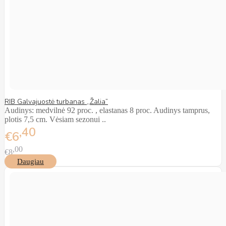
RIB Galvajuostė turbanas ,,Žalia”
Audinys: medvilnė 92 proc. , elastanas 8 proc. Audinys tamprus,
plotis 7,5 cm. Vėsiam sezonui ..
40
€6
00
€8
Daugiau