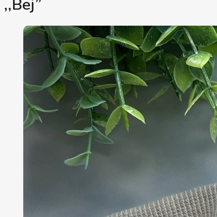
,,Bej”