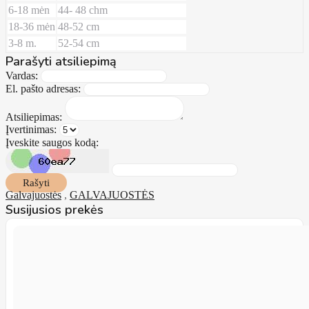
6-18 mėn
44- 48 chm
18-36 mėn
48-52 cm
3-8 m.
52-54 cm
Parašyti atsiliepimą
Vardas:
El. pašto adresas:
Atsiliepimas:
Įvertinimas:
Įveskite saugos kodą:
Rašyti
Galvajuostės
,
GALVAJUOSTĖS
Susijusios prekės