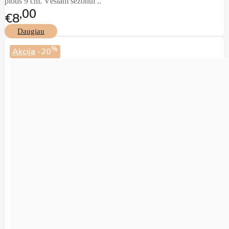
plotis 9 cm. Vėsiam sezonui ..
00
€8
Daugiau
%
Akcija
-20