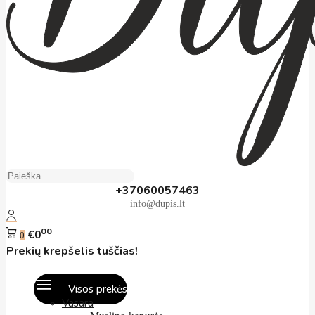
+37060057463
info@dupis.lt
00
€0
0
Prekių krepšelis tuščias!
Visos prekės
Vasara