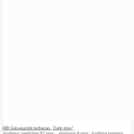
RIB Galvajuostė turbanas ,,Dark grey”
Audinys: medvilnė 92 proc. , elastanas 8 proc. Audinys tamprus,