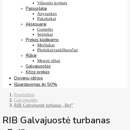
Vilnonės kojinės
Papuošalai
Apyrankės
Pakabukai
Aksesuarai
Gumelės
Segtukai
Prekės kūdikiams
Merliukai
Pledukai/rankšluosčiai
Rūbai
Megzti rūbai
Galvajuostės
Kitos prekės
Dovanų idėjos
Išpardavimas iki 50%
Pagrindinis
Galvajuostės
RIB Galvajuostė turbanas ,,Bej”
RIB Galvajuostė turbanas