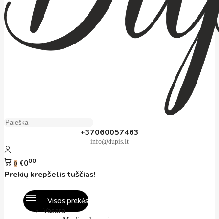
+37060057463
info@dupis.lt
00
€0
0
Prekių krepšelis tuščias!
Visos prekės
Vasara