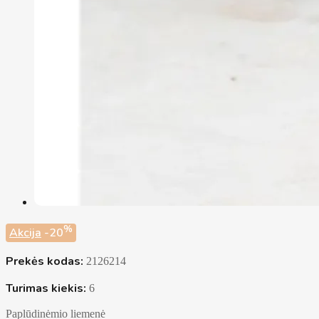
%
Akcija
-20
Prekės kodas:
2126214
Turimas kiekis:
6
Paplūdinėmio liemenė