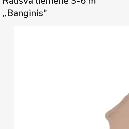
Rausva liemenė 3-6 m
,,Banginis"