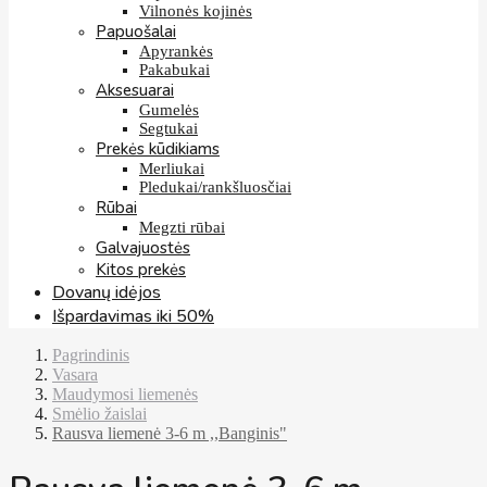
Vilnonės kojinės
Papuošalai
Apyrankės
Pakabukai
Aksesuarai
Gumelės
Segtukai
Prekės kūdikiams
Merliukai
Pledukai/rankšluosčiai
Rūbai
Megzti rūbai
Galvajuostės
Kitos prekės
Dovanų idėjos
Išpardavimas iki 50%
Pagrindinis
Vasara
Maudymosi liemenės
Smėlio žaislai
Rausva liemenė 3-6 m ,,Banginis"