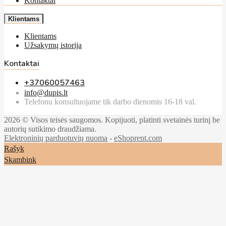
Kontaktai
Klientams
Klientams
Užsakymų istorija
Kontaktai
+37060057463
info@dupis.lt
Telefonu konsultuojame tik darbo dienomis 16-18 val.
2026 © Visos teisės saugomos. Kopijuoti, platinti svetainės turinį be
autorių sutikimo draudžiama.
Elektroninių parduotuvių nuoma
-
eShoprent.com
Rašyk
Skambink