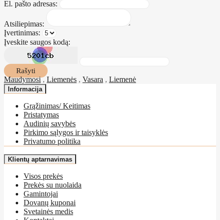
El. pašto adresas:
Atsiliepimas:
Įvertinimas:
Įveskite saugos kodą:
Rašyti
Maudymosi
,
Liemenės
,
Vasara
,
Liemenė
Informacija
Grąžinimas/ Keitimas
Pristatymas
Audinių savybės
Pirkimo sąlygos ir taisyklės
Privatumo politika
Klientų aptarnavimas
Visos prekės
Prekės su nuolaida
Gamintojai
Dovanų kuponai
Svetainės medis