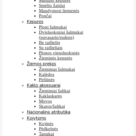
Muslino kepurės
Smėlio žaislai
Maudymosi liemenės
Pončai
Kepurės
Ploni šalmukai
Dvisluoksniai šalmukai
(pavasario/rudens)
Be raištelių
Su raišteliais
Plonos viensluoksnės
Žieminės kepurės
Žiemos prekės
Žieminiai šalmukai
Kalėdos
Pirštinės
Kaklo aksesuarai
Žieminiai šalikai
Kaklaskarės
Movos
Skaros/šalikai
Nacionalinė atributika
Kojytėms
Kojinės
Pėdkelnės
Tapukai