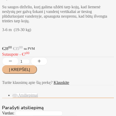
Su saugos dirželiu, kurį galima uždėti tarp kojų, kad liemenė
neslystų per galvą šokant į vandenį vertikaliai ar tiesiog
plūduriuojant vandenyje, apsaugota neoprenu, kad būtų išvengta
trinties tarp kojų.
3-6 m (19-30 kg)
00
00
€28
€35
su PVM
00
Sutaupote - €7
Turite klausimų apie šią prekę?
Klauskite
(0) Atsiliepimai
Parašyti atsiliepimą
Vardas: