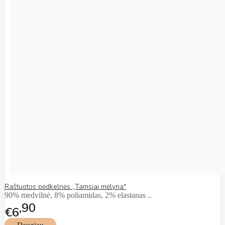
Raštuotos pėdkelnės ,,Tamsiai mėlyna"
90% medvilnė, 8% poliamidas, 2% elastanas ..
90
€6