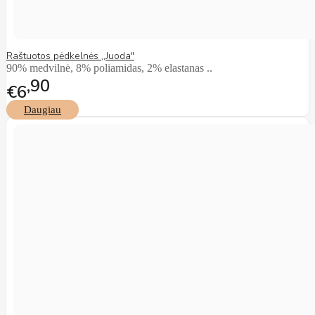
Raštuotos pėdkelnės ,,Juoda"
90% medvilnė, 8% poliamidas, 2% elastanas ..
90
€6
Daugiau