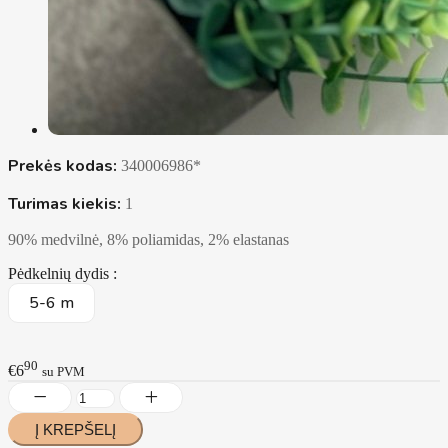
Prekės kodas:
340006986*
Turimas kiekis:
1
90% medvilnė, 8% poliamidas, 2% elastanas
Pėdkelnių dydis :
5-6 m
90
€6
su PVM