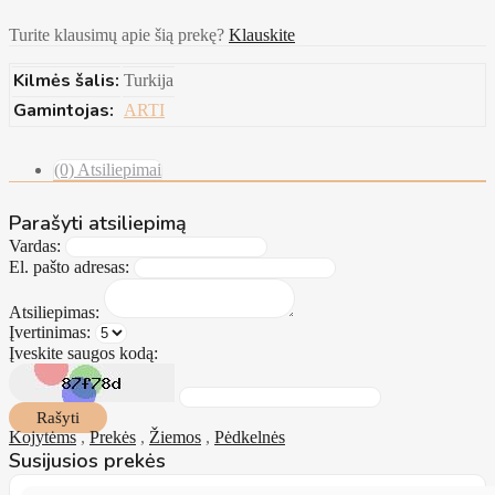
Turite klausimų apie šią prekę?
Klauskite
Kilmės šalis:
Turkija
Gamintojas:
ARTI
(0) Atsiliepimai
Parašyti atsiliepimą
Vardas:
El. pašto adresas:
Atsiliepimas:
Įvertinimas:
Įveskite saugos kodą:
Rašyti
Kojytėms
,
Prekės
,
Žiemos
,
Pėdkelnės
Susijusios prekės