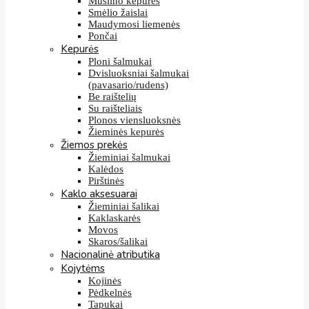
Muslino kepurės
Smėlio žaislai
Maudymosi liemenės
Pončai
Kepurės
Ploni šalmukai
Dvisluoksniai šalmukai
(pavasario/rudens)
Be raištelių
Su raišteliais
Plonos viensluoksnės
Žieminės kepurės
Žiemos prekės
Žieminiai šalmukai
Kalėdos
Pirštinės
Kaklo aksesuarai
Žieminiai šalikai
Kaklaskarės
Movos
Skaros/šalikai
Nacionalinė atributika
Kojytėms
Kojinės
Pėdkelnės
Tapukai