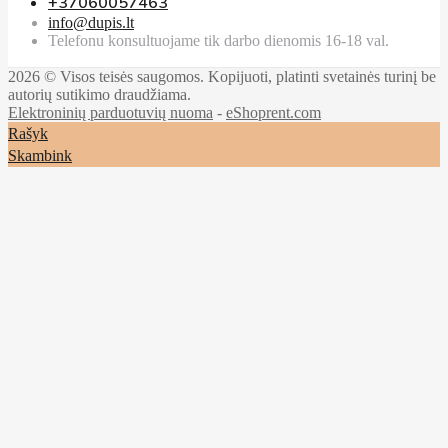
+37060057463
info@dupis.lt
Telefonu konsultuojame tik darbo dienomis 16-18 val.
2026 © Visos teisės saugomos. Kopijuoti, platinti svetainės turinį be
autorių sutikimo draudžiama.
Elektroninių parduotuvių nuoma
-
eShoprent.com
Rašyk
Skambink