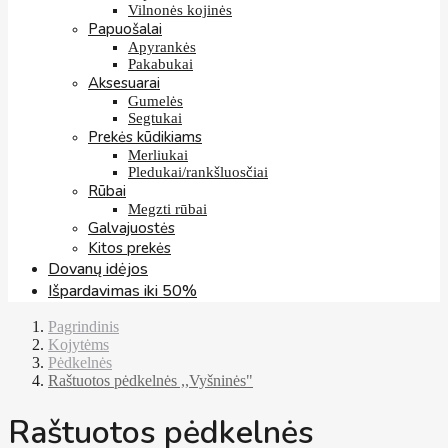
Vilnonės kojinės
Papuošalai
Apyrankės
Pakabukai
Aksesuarai
Gumelės
Segtukai
Prekės kūdikiams
Merliukai
Pledukai/rankšluosčiai
Rūbai
Megzti rūbai
Galvajuostės
Kitos prekės
Dovanų idėjos
Išpardavimas iki 50%
Pagrindinis
Kojytėms
Pėdkelnės
Raštuotos pėdkelnės ,,Vyšninės"
Raštuotos pėdkelnės