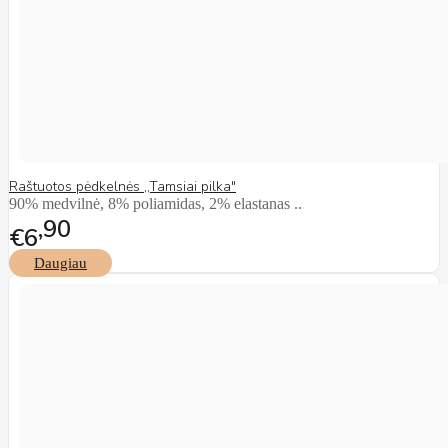
Raštuotos pėdkelnės ,,Tamsiai pilka"
90% medvilnė, 8% poliamidas, 2% elastanas ..
90
€6
Daugiau