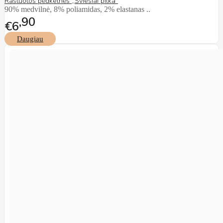
Raštuotos pėdkelnės ,,Šviesiai pilka"
90% medvilnė, 8% poliamidas, 2% elastanas ..
90
€6
Daugiau