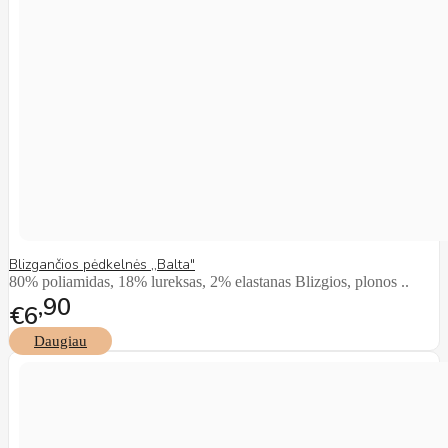
Blizgančios pėdkelnės ,,Balta"
80% poliamidas, 18% lureksas, 2% elastanas Blizgios, plonos ..
90
€6
Daugiau