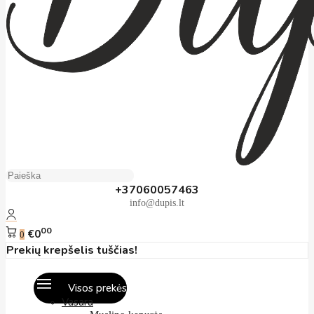
+37060057463
info@dupis.lt
00
€0
0
Prekių krepšelis tuščias!
Visos prekės
Vasara