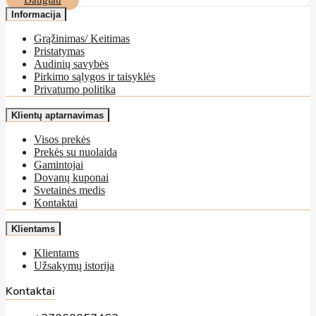
Daugiau
Informacija
Grąžinimas/ Keitimas
Pristatymas
Audinių savybės
Pirkimo sąlygos ir taisyklės
Privatumo politika
Klientų aptarnavimas
Visos prekės
Prekės su nuolaida
Gamintojai
Dovanų kuponai
Svetainės medis
Kontaktai
Klientams
Klientams
Užsakymų istorija
Kontaktai