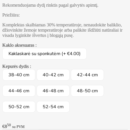
Rekomenduojama dydį rinktis pagal galvytės apimtį.
Priežiūra:
Komplektas skalbiamas 30% temperatūroje, nenaudokite baliklio,
džiovinkite žemoje temperatūroje arba palikite išdžiūti natūraliai ir
visada lyginkite išvertus į blogąją pusę.
Kaklo aksesuaras :
Kaklaskarė su sponkutėm (+ €4.00)
Kepurės dydis :
38-40 cm
40-42 cm
42-44 cm
44-46 cm
46-48 cm
48-50 cm
50-52 cm
52-54 cm
50
€8
su PVM