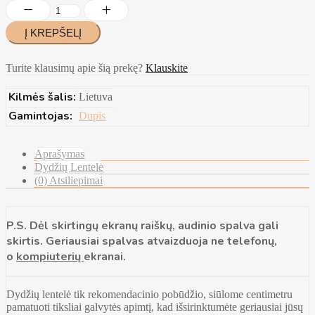
Turite klausimų apie šią prekę?
Klauskite
Kilmės šalis:
Lietuva
Gamintojas:
Dupis
Aprašymas
Dydžių Lentelė
(0) Atsiliepimai
P.S. Dėl skirtingų ekranų raiškų, audinio spalva gali
skirtis. Geriausiai spalvas atvaizduoja ne telefonų,
o
kompiuterių
ekranai.
Dydžių lentelė tik rekomendacinio pobūdžio, siūlome centimetru
pamatuoti tiksliai galvytės apimtį, kad išsirinktumėte geriausiai jūsų