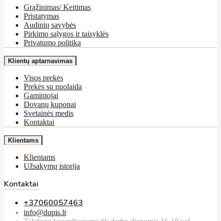
Grąžinimas/ Keitimas
Pristatymas
Audinių savybės
Pirkimo sąlygos ir taisyklės
Privatumo politika
Klientų aptarnavimas
Visos prekės
Prekės su nuolaida
Gamintojai
Dovanų kuponai
Svetainės medis
Kontaktai
Klientams
Klientams
Užsakymų istorija
Kontaktai
+37060057463
info@dupis.lt