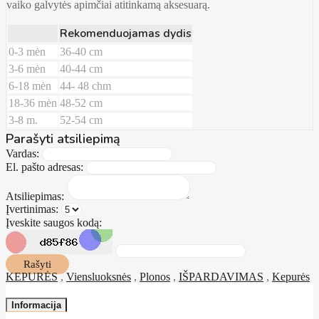
vaiko galvytės apimčiai atitinkamą aksesuarą.
Rekomenduojamas dydis
0-3 mėn
36-40 cm
3-6 mėn
40-44 cm
6-18 mėn
44- 48 chm
18-36 mėn
48-52 cm
3-8 m.
52-54 cm
Parašyti atsiliepimą
Vardas:
El. pašto adresas:
Atsiliepimas:
Įvertinimas:
Įveskite saugos kodą:
Rašyti
KEPURĖS
,
Viensluoksnės
,
Plonos
,
IŠPARDAVIMAS
,
Kepurės
Informacija