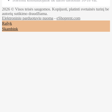
Telefonu konsultuojame tik darbo dienomis 16-18 val.
2026 © Visos teisės saugomos. Kopijuoti, platinti svetainės turinį be
autorių sutikimo draudžiama.
Elektroninių parduotuvių nuoma
-
eShoprent.com
Rašyk
Skambink