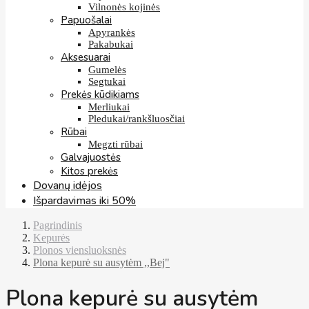
Vilnonės kojinės
Papuošalai
Apyrankės
Pakabukai
Aksesuarai
Gumelės
Segtukai
Prekės kūdikiams
Merliukai
Pledukai/rankšluosčiai
Rūbai
Megzti rūbai
Galvajuostės
Kitos prekės
Dovanų idėjos
Išpardavimas iki 50%
Pagrindinis
Kepurės
Plonos viensluoksnės
Plona kepurė su ausytėm ,,Bej"
Plona kepurė su ausytėm