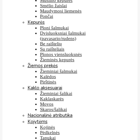
Muslino kepurės
Smėlio žaislai
Maudymosi liemenės
Pončai
Kepurės
Ploni šalmukai
Dvisluoksniai šalmukai
(pavasario/rudens)
Be raištelių
Su raišteliais
Plonos viensluoksnės
Žieminės kepurės
Žiemos prekės
Žieminiai šalmukai
Kalėdos
Pirštinės
Kaklo aksesuarai
Žieminiai šalikai
Kaklaskarės
Movos
Skaros/šalikai
Nacionalinė atributika
Kojytėms
Kojinės
Pėdkelnės
Tapukai