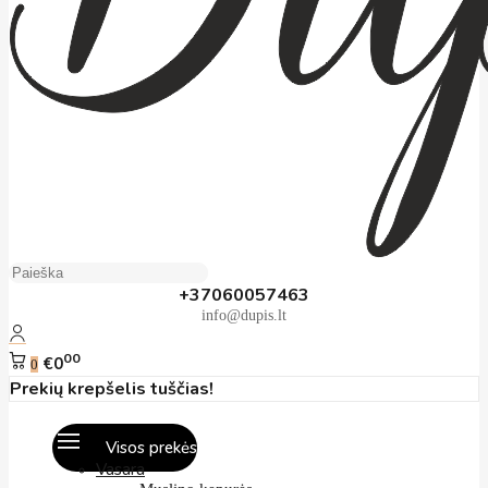
+37060057463
info@dupis.lt
00
€0
0
Prekių krepšelis tuščias!
Visos prekės
Vasara