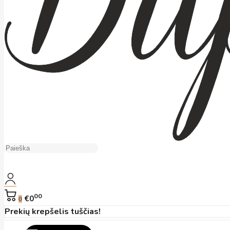
00
€0
0
Prekių krepšelis tuščias!