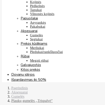
Kojinės
Pėdkelnės
Tapukai
Vilnonės kojinės
Papuošalai
Apyrankės
Pakabukai
Aksesuarai
Gumelės
Segtukai
Prekės kūdikiams
Merliukai
Pledukai/rankšluosčiai
Rūbai
Megzti rūbai
Galvajuostės
Kitos prekės
Dovanų idėjos
Išpardavimas iki 50%
Pagrindinis
Aksesuarai
Gumelės
Plaukų gumelės ,,Trispalvė"