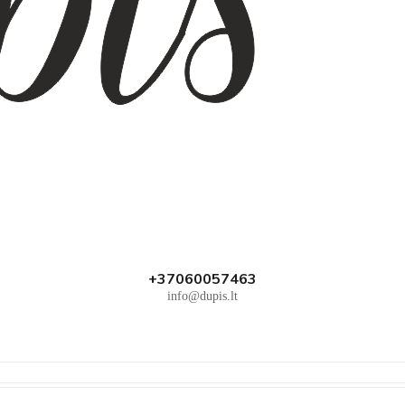
+37060057463
info@dupis.lt