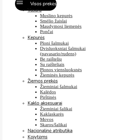
Visos prekės
Vasara
Muslino kepurės
Smėlio žaislai
Maudymosi liemenės
Pončai
Kepurės
Ploni šalmukai
Dvisluoksniai šalmukai
(pavasario/rudens)
Be raištelių
Su raišteliais
Plonos viensluoksnės
Žieminės kepurės
Žiemos prekės
Žieminiai šalmukai
Kalėdos
Pirštinės
Kaklo aksesuarai
Žieminiai šalikai
Kaklaskarės
Movos
Skaros/šalikai
Nacionalinė atributika
Kojytėms